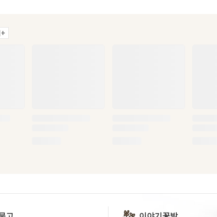
+
문고
이야기꽃밭