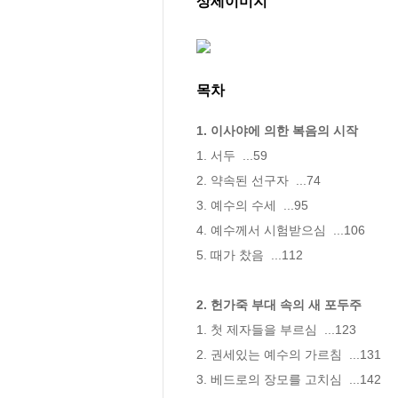
상세이미지
목차
1. 이사야에 의한 복음의 시작
1. 서두  ...59

2. 약속된 선구자  ...74

3. 예수의 수세  ...95

4. 예수께서 시험받으심  ...106

5. 때가 찼음  ...112

2. 헌가죽 부대 속의 새 포두주
1. 첫 제자들을 부르심  ...123

2. 권세있는 예수의 가르침  ...131

3. 베드로의 장모를 고치심  ...142
