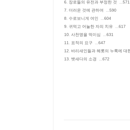
6. 장로들의 유전과 부정한 것  ...571

7. 더러운 것에 관하여  ...590

8. 수로보니게 여인  ...604

9. 귀먹고 어눌한 자의 치유  ...617

10. 사천명을 먹이심  ...631

11. 표적의 요구  ...647

12. 바리새인들과 헤롯의 누룩에 대한 경고
13. 뱃새다의 소경  ...672