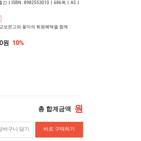
 | ISBN : 8982553010 | 686쪽 | A5 |
교보문고와 꽃마의 회원혜택을 함께
00원
10%
원
총 합계금액
장바구니 담기
바로 구매하기