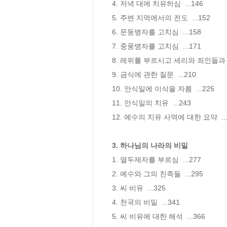
4. 저녁 대에 치유하심  ...146

5. 주변 지역에서의 전도  ...152

6. 문둥병자를 고치심  ...158

7. 중풍병자를 고치심  ...171

8. 레위를 부르시고 세리와 죄인들과 만찬
9. 금식에 관한 질문  ...210

10. 안식일에 이삭을 자름  ...225

11. 안식일의 치유  ...243

12. 예수의 치유 사역에 대한 요약  ...2
3. 하나님의 나라의 비밀
1. 열두제자를 부르심  ...277

2. 예수와 그의 친족들  ...295

3. 씨 비유  ...325

4. 천국의 비밀  ...341

5. 씨 비유에 대한 해석  ...366
