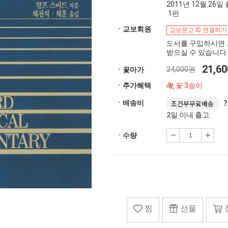
2011년 12월 26일 출간
1판
ㆍ교보회원
교보문고 ID 연결하기
도서를 구입하시면 
받으실 수 있습니다.
21,6
24,000원
ㆍ꽃마가
ㆍ추가혜택
꽃 3송이
ㆍ배송비
조건부무료배송
2일 이내 출고
ㆍ수량
찜
선물