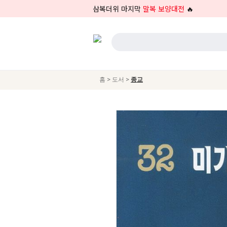
삼복더위 마지막
말복 보양대전
🔥
>
>
홈
도서
종교