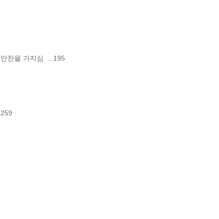
을 가지심  ...195

59
