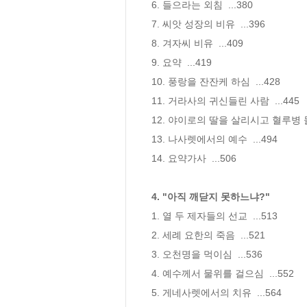
6. 들으라는 외침  ...380

7. 씨앗 성장의 비유  ...396

8. 겨자씨 비유  ...409

9. 요약  ...419

10. 풍랑을 잔잔케 하심  ...428

11. 거라사의 귀신들린 사람  ...445

12. 야이로의 딸을 살리시고 혈루병 들린
13. 나사렛에서의 예수  ...494

14. 요약가사  ...506

4. "아직 깨닫지 못하느냐?"
1. 열 두 제자들의 선교  ...513

2. 세례 요한의 죽음  ...521

3. 오천명을 먹이심  ...536

4. 예수께서 물위를 걸으심  ...552

5. 게네사렛에서의 치유  ...564
