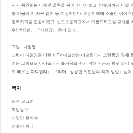
저자 황연희는 마음껏 골목을 뛰어다니며 놀고, 밤늦게까지 이불 속
를 기울이고, 자꾸 같이 놀고 싶어한다. 어린이책에 소중한 이야
동복지학을 전공하였고, 신도초등학교에서 아름드리교실 교사를 하
우당탕3반』 『자신감』 등이 있다.

그림 : 나일영

그린이 나일영은 어린이 TV 대교방송 미술팀에서 오랫동안 일해 왔
러운 그림으로 아이들에게 즐거움을 주기 위해 지금도 밤낮 없이 
로 배우는 과학원리』, 『리더 : 성공한 위인들의 리더 방법』들이 
목차
동주 로그인

마법동주

게임만 할꺼야

암흑의 쉼터
