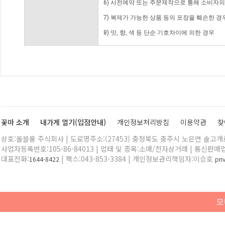
6) 사전예약 또는 주문제작으로 통해 소비자
7) 복제가 가능한 상품 등의 포장을 훼손한 경
8) 맛, 향, 색 등 단순 기호차이에 의한 경우
꽃마 소개
내가게 열기(입점안내)
개인정보처리방침
이용약관
찾
상호:올블룸 주식회사 | 도로명주소:(27453) 충청북도 충주시 노은면 솔고개로 
사업자등록번호:105-86-84013 | 업태 및 종목:소매/전자상거래 | 통신판매
대표전화:
| 팩스:043-853-3384 | 개인정보관리책임자:이승호
1644-8422
pr
모