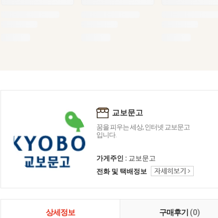
교보문고
꿈을 피우는 세상, 인터넷 교보문고
입니다.
가게주인 :
교보문고
전화 및 택배정보
상세정보
구매후기
(0)