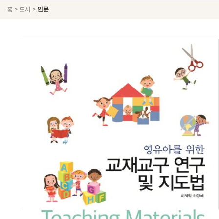
>
>
홈
도서
인문