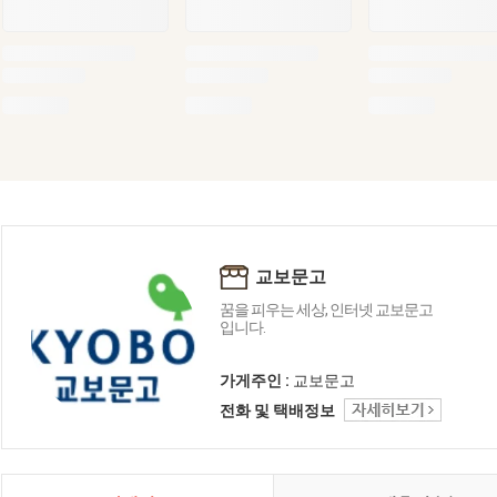
교보문고
꿈을 피우는 세상, 인터넷 교보문고
입니다.
가게주인 :
교보문고
전화 및 택배정보