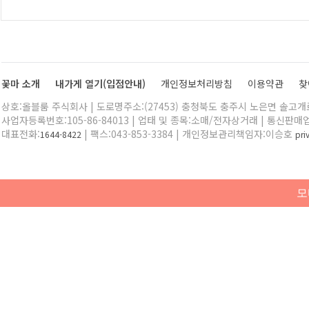
꽃마 소개
내가게 열기(입점안내)
개인정보처리방침
이용약관
찾
상호:올블룸 주식회사 | 도로명주소:(27453) 충청북도 충주시 노은면 솔고개로 
사업자등록번호:105-86-84013 | 업태 및 종목:소매/전자상거래 | 통신판매
대표전화:
| 팩스:043-853-3384 | 개인정보관리책임자:이승호
1644-8422
pr
모