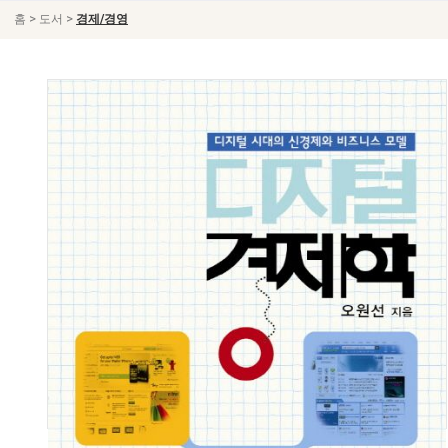
>
>
홈
도서
경제/경영