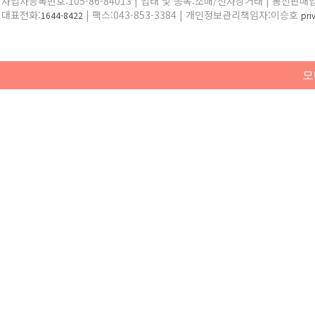
사업자등록번호:105-86-84013 | 업태 및 종목:소매/전자상거래 | 통신판매
대표전화:
| 팩스:043-853-3384 | 개인정보관리책임자:이승호
1644-8422
pr
모