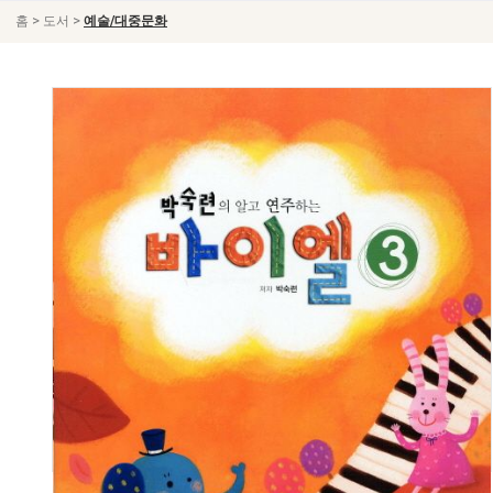
>
>
홈
도서
예술/대중문화