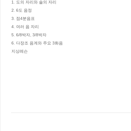
1. 도의 자리와 솔의 자리

2. 6도 음정

3. 점4분음표

4. 여러 음 자리

5. 6/8박자, 3/8박자

6. 다장조 음계와 주요 3화음

지상레슨