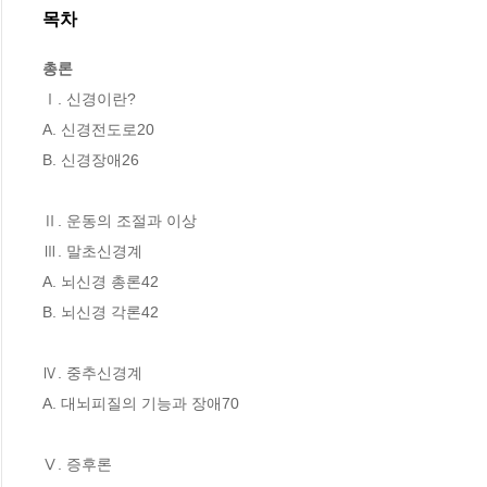
목차
총론
Ⅰ. 신경이란?

A. 신경전도로20

B. 신경장애26

Ⅱ. 운동의 조절과 이상

Ⅲ. 말초신경계

A. 뇌신경 총론42

B. 뇌신경 각론42

Ⅳ. 중추신경계

A. 대뇌피질의 기능과 장애70

Ⅴ. 증후론
