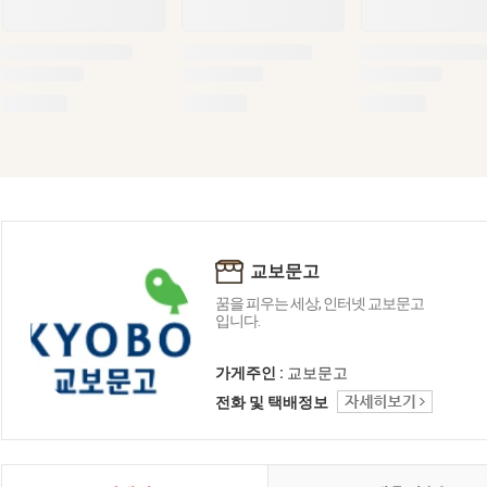
교보문고
꿈을 피우는 세상, 인터넷 교보문고
입니다.
가게주인 :
교보문고
전화 및 택배정보