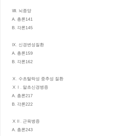
Ⅷ. 뇌종양

A. 총론141

B. 각론145

Ⅸ. 신경변성질환

A. 총론159

B. 각론162

Ⅹ. 수초탈락성 중추성 질환

ⅩⅠ. 말초신경병증

A. 총론217

B. 각론222

ⅩⅡ. 근육병증

A. 총론243
