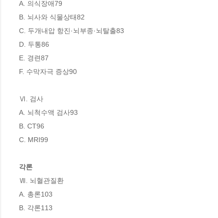
A. 의식장애79

B. 뇌사와 식물상태82

C. 두개내압 항진·뇌부종·뇌탈출83

D. 두통86

E. 경련87

F. 수막자극 증상90

Ⅵ. 검사

A. 뇌척수액 검사93

B. CT96

C. MRI99

각론
Ⅶ. 뇌혈관질환

A. 총론103

B. 각론113
