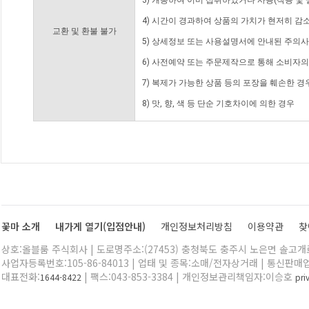
3) 개봉하여 이미 섭취하였거나 사용(착용 및 
4) 시간이 경과하여 상품의 가치가 현저히 감
교환 및 환불 불가
5) 상세정보 또는 사용설명서에 안내된 주의사
6) 사전예약 또는 주문제작으로 통해 소비자
7) 복제가 가능한 상품 등의 포장을 훼손한 경
8) 맛, 향, 색 등 단순 기호차이에 의한 경우
꽃마 소개
내가게 열기(입점안내)
개인정보처리방침
이용약관
찾
상호:올블룸 주식회사 | 도로명주소:(27453) 충청북도 충주시 노은면 솔고개로 
사업자등록번호:105-86-84013 | 업태 및 종목:소매/전자상거래 | 통신판매
대표전화:
| 팩스:043-853-3384 | 개인정보관리책임자:이승호
1644-8422
pr