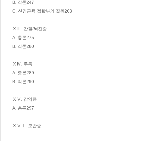
B. 각론247

C. 신경근육 접합부의 질환263

ⅩⅢ. 간질/뇌전증

A. 총론275

B. 각론280

ⅩⅣ. 두통

A. 총론289

B. 각론290

ⅩⅤ. 감염증

A. 총론297

ⅩⅤⅠ. 모반증