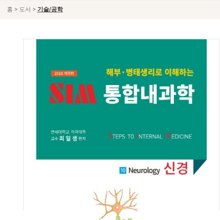
>
>
홈
도서
기술/공학