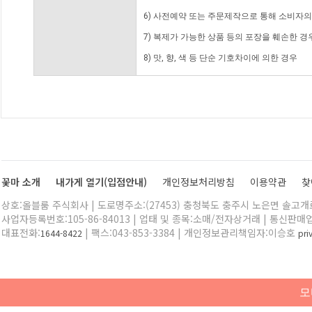
6) 사전예약 또는 주문제작으로 통해 소비자
7) 복제가 가능한 상품 등의 포장을 훼손한 경
8) 맛, 향, 색 등 단순 기호차이에 의한 경우
꽃마 소개
내가게 열기(입점안내)
개인정보처리방침
이용약관
찾
상호:올블룸 주식회사 | 도로명주소:(27453) 충청북도 충주시 노은면 솔고개로 
사업자등록번호:105-86-84013 | 업태 및 종목:소매/전자상거래 | 통신판매
대표전화:
| 팩스:043-853-3384 | 개인정보관리책임자:이승호
1644-8422
pr
모