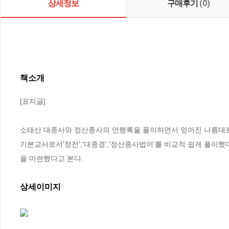
상세정보
구매후기
(0)
책소개
[표지글]

소태산 대종사와 정산종사의 언행록을 풀이하면서 얻어진 나름대로의
기본교서로서'정전','대종경','정산종사법어'를 비교적 쉽게 풀
을 마련했다고 본다.
상세이미지