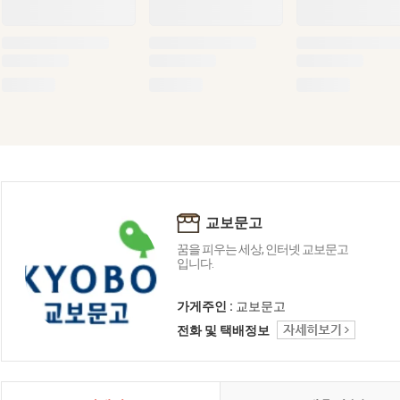
교보문고
꿈을 피우는 세상, 인터넷 교보문고
입니다.
가게주인 :
교보문고
전화 및 택배정보