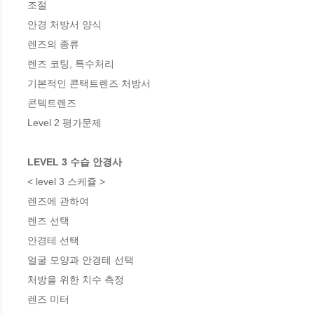
조절

안경 처방서 양식

렌즈의 종류

렌즈 코팅, 특수처리

기본적인 콘택트렌즈 처방서

콘텍트렌즈

Level 2 평가문제

LEVEL 3 수습 안경사
< level 3 스케쥴 >

렌즈에 관하여

렌즈 선택

안경테 선택

얼굴 모양과 안경테 선택

처방을 위한 치수 측정

렌즈 미터
