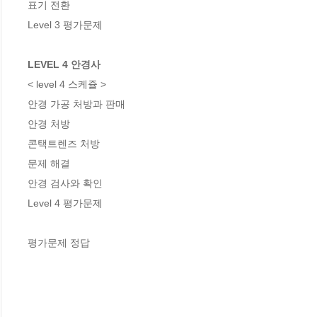
표기 전환

Level 3 평가문제

LEVEL 4 안경사
< level 4 스케쥴 >

안경 가공 처방과 판매

안경 처방

콘택트렌즈 처방

문제 해결

안경 검사와 확인

Level 4 평가문제

평가문제 정답