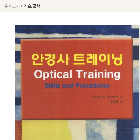
>
>
홈
도서
기술/공학