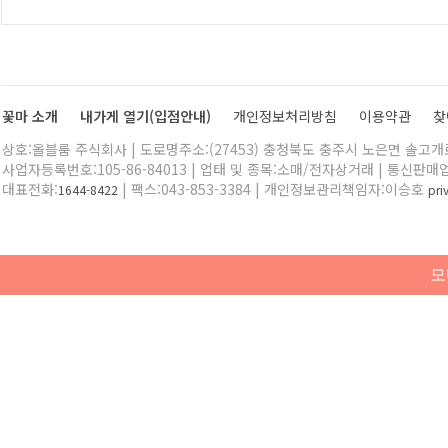
꽃마 소개
내가게 열기(입점안내)
개인정보처리방침
이용약관
찾
상호:올블룸 주식회사 | 도로명주소:(27453) 충청북도 충주시 노은면 솔고개로 
사업자등록번호:105-86-84013 | 업태 및 종목:소매/전자상거래 | 통신판매
대표전화:
| 팩스:043-853-3384 | 개인정보관리책임자:이승호
1644-8422
pr
모