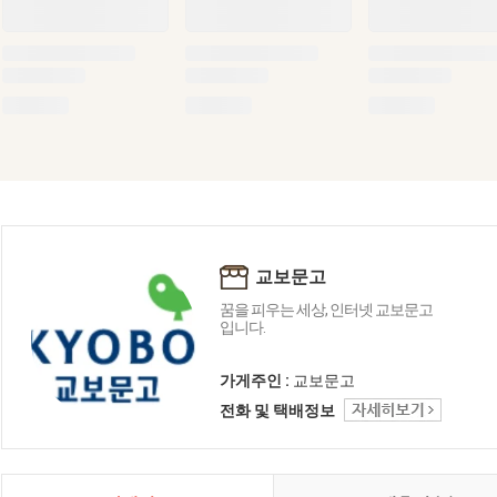
교보문고
꿈을 피우는 세상, 인터넷 교보문고
입니다.
가게주인 :
교보문고
전화 및 택배정보