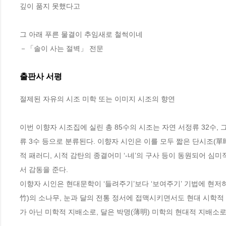
깊이 품지 못했다고 
그 아래 푸른 물결이 추임새로 철썩이네
－「솔이 사는 절벽」 전문
출판사 서평
절제된 자유의 시조 미학 또는 이미지 시조의 향연

이번 이향자 시조집에 실린 총 85수의 시조는 자연 서정류 32수, 그리
류 3수 등으로 분류된다. 이향자 시인은 이를 모두 짧은 단시조(單時
적 패러디, 시적 감탄의 종결어미 ‘-네’의 구사 등이 동원되어 심
서 감동을 준다. 

이향자 시인은 현대문학이 ‘들려주기’보다 ‘보여주기’ 기법에 현저
竹)의 소나무, 눈과 달의 전통 정서에 접맥시키면서도 현대 시학적
가 아닌 미학적 지배소로, 달은 박명(薄明) 미학의 현대적 지배소로