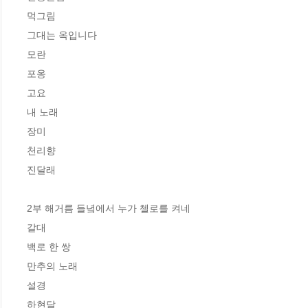
먹그림 

그대는 옥입니다 

모란 

포옹 

고요 

내 노래 

장미 

천리향 

진달래 

2부 해거름 들녘에서 누가 첼로를 켜네

갈대 

백로 한 쌍 

만추의 노래 

설경 

하현달 
