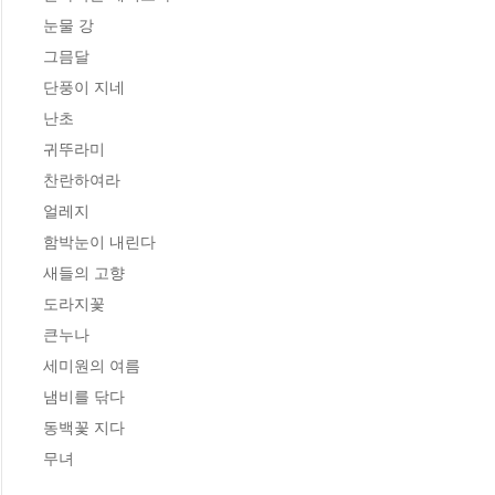
눈물 강 

그믐달 

단풍이 지네 

난초 

귀뚜라미 

찬란하여라 

얼레지 

함박눈이 내린다 

새들의 고향 

도라지꽃 

큰누나 

세미원의 여름 

냄비를 닦다 

동백꽃 지다 

무녀 
