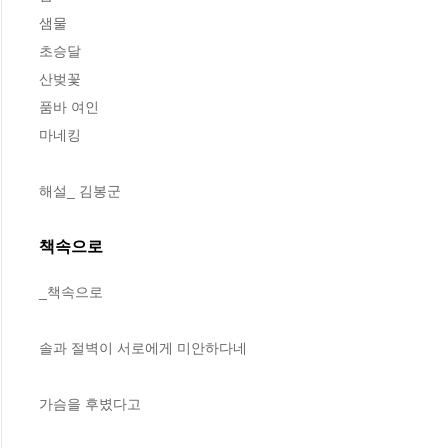
샘물 

초승달 

산벚꽃 

품바 여인 

마네킹

해설_ 김봉군
책속으로
_책속으로
솔과 절벽이 서로에게 미안하다네 
가슴을 후볐다고 