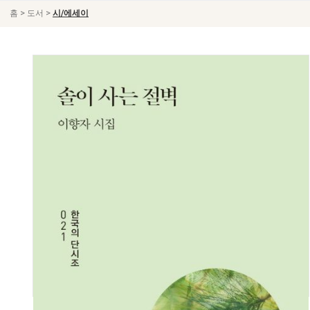
>
>
홈
도서
시/에세이