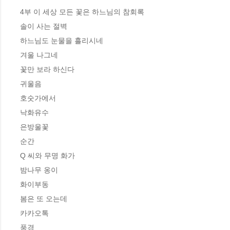
4부 이 세상 모든 꽃은 하느님의 참회록

솔이 사는 절벽 

하느님도 눈물을 흘리시네 

겨울 나그네 

꽃만 보라 하신다 

귀울음 

호숫가에서 

낙화유수 

은방울꽃 

순간 

Q 씨와 무명 화가 

밤나무 옹이 

화이부동 

봄은 또 오는데 

카카오톡 

풍경 
