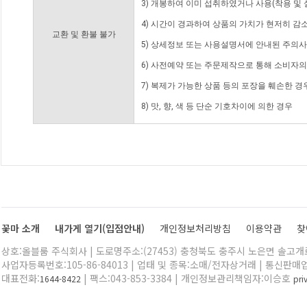
3) 개봉하여 이미 섭취하였거나 사용(착용 및 
4) 시간이 경과하여 상품의 가치가 현저히 감
교환 및 환불 불가
5) 상세정보 또는 사용설명서에 안내된 주의사
6) 사전예약 또는 주문제작으로 통해 소비자
7) 복제가 가능한 상품 등의 포장을 훼손한 경
8) 맛, 향, 색 등 단순 기호차이에 의한 경우
꽃마 소개
내가게 열기(입점안내)
개인정보처리방침
이용약관
찾
상호:올블룸 주식회사 | 도로명주소:(27453) 충청북도 충주시 노은면 솔고개로 
사업자등록번호:105-86-84013 | 업태 및 종목:소매/전자상거래 | 통신판매
대표전화:
| 팩스:043-853-3384 | 개인정보관리책임자:이승호
1644-8422
pr