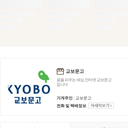
교보문고
꿈을 피우는 세상, 인터넷 교보문고
입니다.
가게주인 :
교보문고
전화 및 택배정보