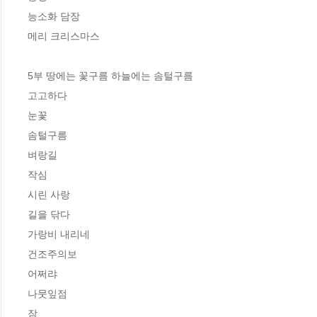
능소화 담장 

메리 크리스마스 

5부 땅에는 꽃구름 하늘에는 솜털구름

고고하다 

눈꽃 

솜털구름 

벼랑길 

작심 

시린 사랑 

길을 닦다 

가랑비 내리네 

건조주의보 

어쩌랴 

나뭇잎점 

잠 
