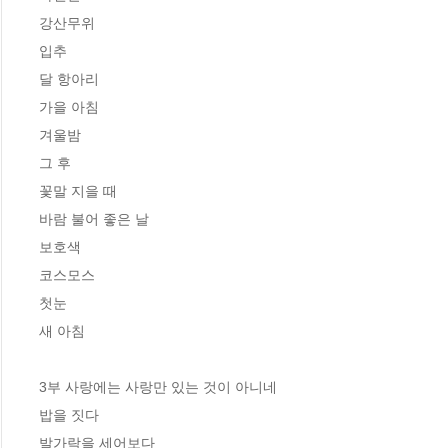
강산무위 

입추 

달 항아리 

가을 아침 

겨울밤 

그 후 

꽃말 지을 때 

바람 불어 좋은 날 

보호색 

코스모스 

첫눈 

새 아침 

3부 사랑에는 사랑만 있는 것이 아니네

밥을 짓다 

발가락을 세어보다 
