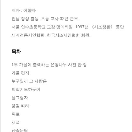
저자 : 이향자

전남 장성 출생. 초등 교사 32년 근무.

서울 인수초등학교 교감 명예퇴임. 1997년 《시조생활》 등단.

세계전통시인협회, 한국시조시인협회 회원.
목차
1부 가을이 출력하는 은행나무 사진 한 장

가을 편지 

누구일까 그 사람은 

백일기도하듯이 

물그림자 

꿈길 따라 

위로 

서설 

산중문답 
