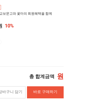
교보문고와 꽃마의 회원혜택을 함께
0원
10%
원
총 합계금액
장바구니 담기
바로 구매하기