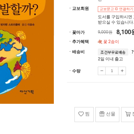
ㆍ교보회원
교보문고 ID 연결하기
도서를 구입하시면 
받으실 수 있습니다.
8,10
9,000원
ㆍ꽃마가
ㆍ추가혜택
꽃 2송이
ㆍ배송비
조건부무료배송
2일 이내 출고
ㆍ수량
찜
선물