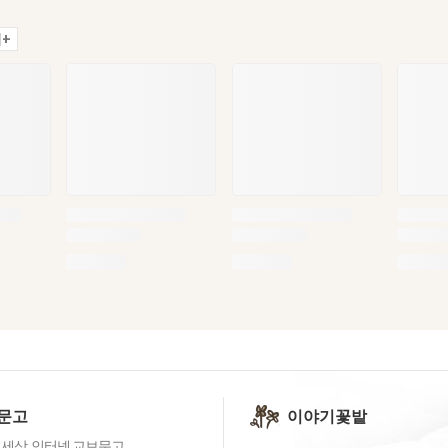
+
문고
이야기꽃밭
 세상, 인터넷 교보문고