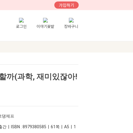
가입하기
로그인
이야기꽃밭
장바구니
할까(과학, 재미있잖아!
바르댕제프
 | ISBN : 8979380585 | 61쪽 | A5 | 1