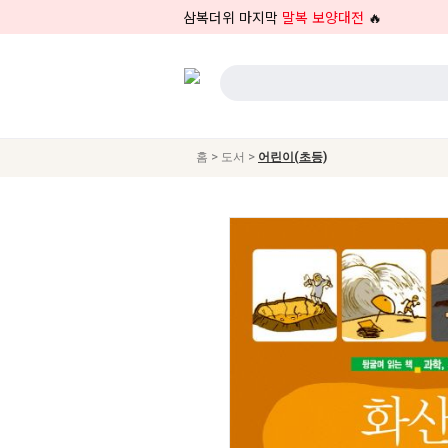
삼복더위 마지막
말복 보양대전
🔥
>
>
홈
도서
어린이(초등)