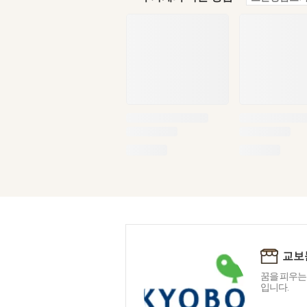
교보
꿈을 피우는
입니다.