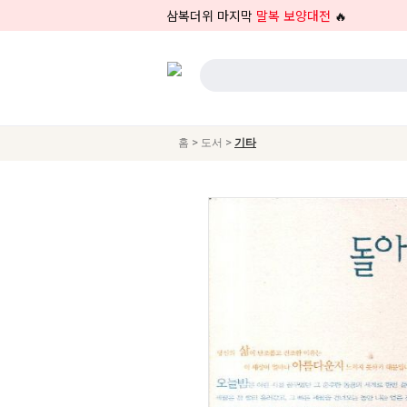
삼복더위 마지막
말복 보양대전
🔥
>
>
홈
도서
기타