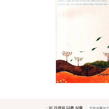
ㆍ이 가게의 다른 상품
모든상품보기