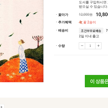
도서를 구입하시면 
받으실 수 있습니다.
10,8
12,000원
ㆍ꽃마가
ㆍ추가혜택
꽃 2송이
ㆍ배송비
조건부무료배송
2일 이내 출고
ㆍ수량
+