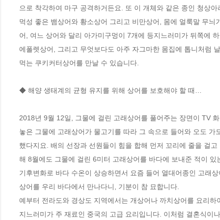
으로 착각하여 마구 공격하거든요. 또 이 개체와 같은 종인 청상아리
먹성 좋은 뱀상어와 황소상어 그리고 비만상어, 몸에 얼룩말 무늬
어, 여느 상어와 달리 아가미구멍이 7개에 등지느러미가 뒤쪽에 
에폴렛상어, 그리고 무엇보다도 아주 자그마한 몸집에 톱니처럼 날
먹는 쿠키커터상어를 만날 수 있습니다.

◆ 해양 생태계의 균형 유지를 위해 상어를 보호해야 할 때…

2018년 9월 12일, 그물에 걸린 고래상어를 풀어주는 장면이 TV
놓은 그물에 고래상어가 물고기를 따라 그 속으로 들어와 오도 가도
했다지요. 배의 선장과 선원들이 힘을 합해 먼저 꼬리에 줄을 걸고
해 8월에도 그물에 걸린 6미터 고래상어를 바다에 보내준 적이 있는
기후변화로 바다 수온이 상승하면서 요즘 들어 열대어종인 고래상
상어를 우리 바다에서 만나다니, 기분이 참 묘합니다. 

예부터 전라도와 경상도 지역에서는 개상어나 까치상어를 요리하여 제사나
지느러미가 주 재료인 중국의 고급 요리입니다. 이처럼 결혼식이나 