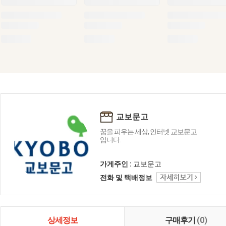
교보문고
꿈을 피우는 세상, 인터넷 교보문고
입니다.
가게주인 :
교보문고
전화 및 택배정보
상세정보
구매후기
(0)