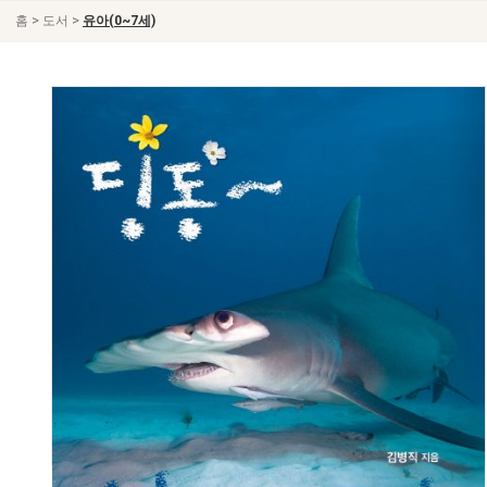
>
>
홈
도서
유아(0~7세)