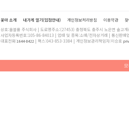
꽃마 소개
내가게 열기(입점안내)
개인정보처리방침
이용약관
찾
상호:올블룸 주식회사 | 도로명주소:(27453) 충청북도 충주시 노은면 솔고개로 
사업자등록번호:105-86-84013 | 업태 및 종목:소매/전자상거래 | 통신판매
대표전화:
| 팩스:043-853-3384 | 개인정보관리책임자:이승호
1644-8422
pr
모