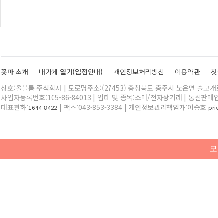
꽃마 소개
내가게 열기(입점안내)
개인정보처리방침
이용약관
찾
상호:올블룸 주식회사 | 도로명주소:(27453) 충청북도 충주시 노은면 솔고개로 
사업자등록번호:105-86-84013 | 업태 및 종목:소매/전자상거래 | 통신판매
대표전화:
| 팩스:043-853-3384 | 개인정보관리책임자:이승호
1644-8422
pr
모