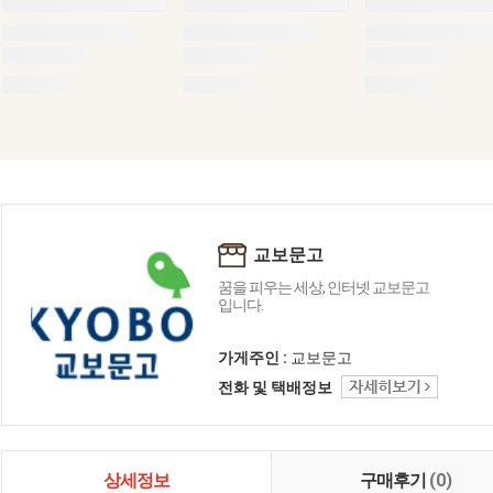
교보문고
꿈을 피우는 세상, 인터넷 교보문고
입니다.
가게주인 :
교보문고
전화 및 택배정보
상세정보
구매후기
(0)