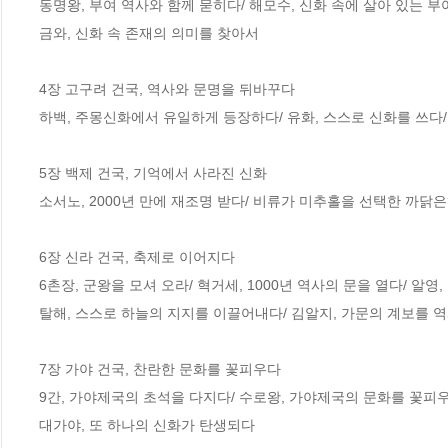
동명왕, 부여 역사와 함께 묻히다/ 해모수, 신화 속에 살아 있는 부여
금와, 신화 속 존재의 의미를 찾아서

4장 고구려 건국, 역사와 문명을 뒤바꾸다

하백, 주몽신화에서 유일하게 등장하다/ 유화, 스스로 신화를 쓰다/ 
5장 백제 건국, 기억에서 사라진 신화

소서노, 2000년 만에 재조명 받다/ 비류가 미추홀을 선택한 까닭은?
6장 신라 건국, 축제로 이어지다

6촌장, 군왕을 모셔 오라/ 혁거세, 1000년 역사의 문을 열다/ 알영,
탈해, 스스로 하늘의 지지를 이끌어내다/ 김알지, 가문의 계보를 역
7장 가야 건국, 찬란한 문화를 꽃피우다

9간, 가야제국의 초석을 다지다/ 수로왕, 가야제국의 문화를 꽃피우다
대가야, 또 하나의 신화가 탄생되다
