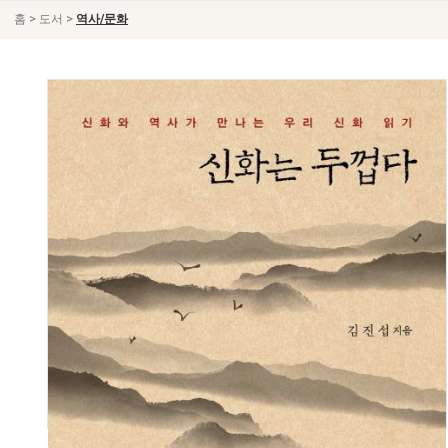
>
>
홈
도서
역사/문화