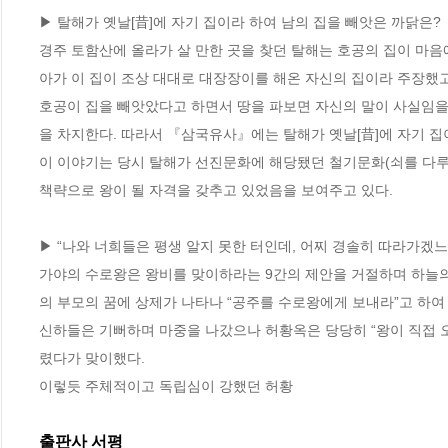
▶ 탈해가 옛날[昔]에 자기 집이라 하여 남의 집을 빼앗은 까닭은? 
경주 토함산에 올라가 살 만한 곳을 찾던 탈해는 호공의 집이 마음
아가 이 집이 조상 대대로 대장장이를 해온 자신의 집이라 주장했고
호공이 집을 빼앗았다고 하면서 땅을 파보면 자신의 말이 사실임을 
을 차지한다. 따라서 『삼국유사』에는 탈해가 옛날[昔]에 자기 집이
이 이야기는 당시 탈해가 선진문화에 해당됐던 철기문화(쇠를 다루는
책략으로 왕이 될 자격을 갖추고 있었음을 보여주고 있다.
▶ “나와 너희들은 평생 알지 못한 터인데, 어찌 경솔히 따라가겠느
가야의 수로왕은 왕비를 맞이하라는 9간의 제안을 거절하며 하늘의
의 부모의 꿈에 상제가 나타나 “공주를 수로왕에게 보내라”고 하여
신하들은 기뻐하며 마중을 나갔으나 허황옥은 당당히 “왕이 직접 오
렸다가 맞이했다. 
이렇듯 주체적이고 독립심이 강했던 허황
출판사 서평