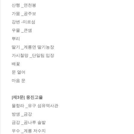
산행 _연천봉

가뭄 _공주보

강변 -미르섬

우물 _큰샘

뿌리

딸기 _계룡면 딸기농장

가시철망 _단일팀 입장

배꽃 

문 열어

마음 문

|제3문| 웅진고을
물항라 _유구 섬유역사관

방생 _금강

금강 _곰나루 솔밭

우수 _계룡 저수지
