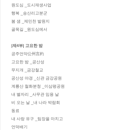
원도심 _도시재생사업

행복 _송산리고분군

봄 샘 _제민천 발원지

골목길 _원도심에서

|제4부| 고요한 밤
공주언약公州言約

고요한 밤 _공산성

무지개 _금강철교

공산성 야경 _신관 금강공원

계룡산 철화분청 _이삼평공원

내 별자리 _사무관 임용 날

비 오는 날 _내 나라 박람회

동료

내 사랑 유구 _팀장을 마치고

언덕배기
