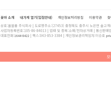
꽃마 소개
내가게 열기(입점안내)
개인정보처리방침
이용약관
찾
상호:올블룸 주식회사 | 도로명주소:(27453) 충청북도 충주시 노은면 솔고개로 
사업자등록번호:105-86-84013 | 업태 및 종목:소매/전자상거래 | 통신판매
대표전화:
| 팩스:043-853-3384 | 개인정보관리책임자:이승호
1644-8422
pr
모