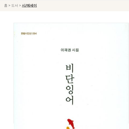
>
>
홈
도서
시/에세이