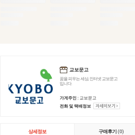
교보문고
꿈을 피우는 세상, 인터넷 교보문고
입니다.
가게주인 :
교보문고
전화 및 택배정보
상세정보
구매후기
(0)