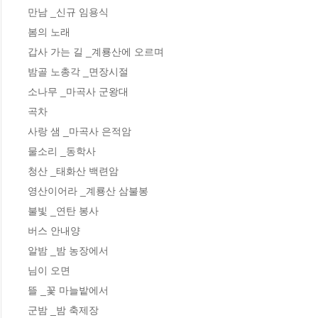
만남 _신규 임용식

봄의 노래

갑사 가는 길 _계룡산에 오르며

밤골 노총각 _면장시절

소나무 _마곡사 군왕대

곡차

사랑 샘 _마곡사 은적암

물소리 _동학사

청산 _태화산 백련암

영산이어라 _계룡산 삼불봉

불빛 _연탄 봉사

버스 안내양

알밤 _밤 농장에서

님이 오면

뜰 _꽃 마늘밭에서

군밤 _밤 축제장
