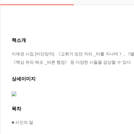
책소개
이재권 시집 [비단잉어]. 《교회가 있던 자리 _터를 지나며 》, 《
《책상 위의 메모 _바른 행정》 등 다양한 시들을 감상할 수 있다.
상세이미지
목차
■ 시인의 말
