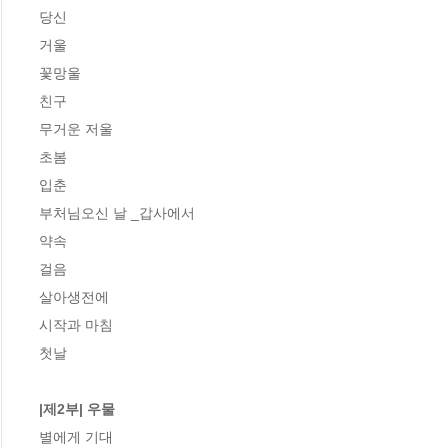
당신

거울

꽃망울

친구

무거운 저울

초봄

입춘

부처님오신 날 _갑사에서

약속

걸음

살아생전에

시작과 마침

첫날

|제2부| 우물
별에게 기대
