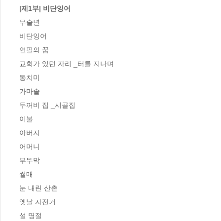
|제1부| 비단잉어
무술년

비단잉어

연필의 꿈

교회가 있던 자리 _터를 지나며

동치미

가마솥

두꺼비 집 _시골집

이불

아버지

어머니

부뚜막

썰매

눈 내린 산촌

옛날 자전거

설 명절
