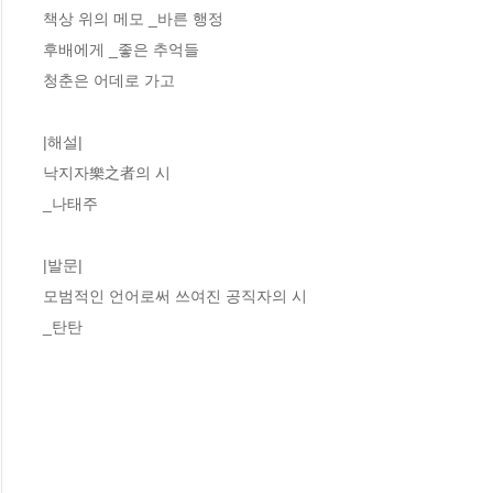
책상 위의 메모 _바른 행정

후배에게 _좋은 추억들

청춘은 어데로 가고

|해설|

낙지자樂之者의 시

_나태주

|발문|

모범적인 언어로써 쓰여진 공직자의 시

_탄탄