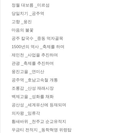
정월 대보름 _미르섬

당일치기 _공주역

고향 _웅진

마음의 불꽃

공주 칼국수 _중동 먹자골목

1500년의 역사 _축제를 하며

제민천 _사업을 추진하며

관광 _축제를 추진하며

웅진고을 _연미산

공주역 _호남고속철 개통

조롱감 _산성 재래시장

백제고을 _성화를 채화

공산성 _세계유산에 등재되며

의자왕 _임류각

황새바위 _천주교 순교유적지

우금티 전적지 _동학혁명 위령탑
