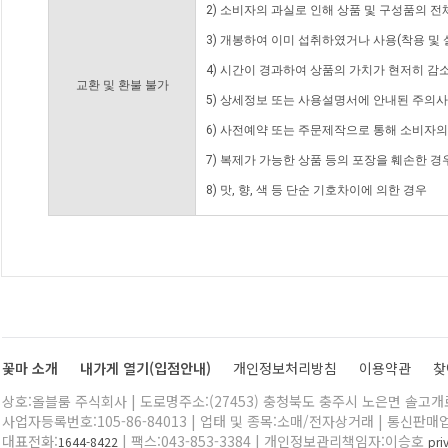
2) 소비자의 과실로 인해 상품 및 구성품의 
3) 개봉하여 이미 섭취하였거나 사용(착용 및 
4) 시간이 경과하여 상품의 가치가 현저히 감
교환 및 환불 불가
5) 상세정보 또는 사용설명서에 안내된 주의사
6) 사전예약 또는 주문제작으로 통해 소비자
7) 복제가 가능한 상품 등의 포장을 훼손한 경
8) 맛, 향, 색 등 단순 기호차이에 의한 경우
꽃마 소개
내가게 열기(입점안내)
개인정보처리방침
이용약관
찾
상호:올블룸 주식회사 | 도로명주소:(27453) 충청북도 충주시 노은면 솔고개로 
사업자등록번호:105-86-84013 | 업태 및 종목:소매/전자상거래 | 통신판매
대표전화:
| 팩스:043-853-3384 | 개인정보관리책임자:이승호
1644-8422
pr