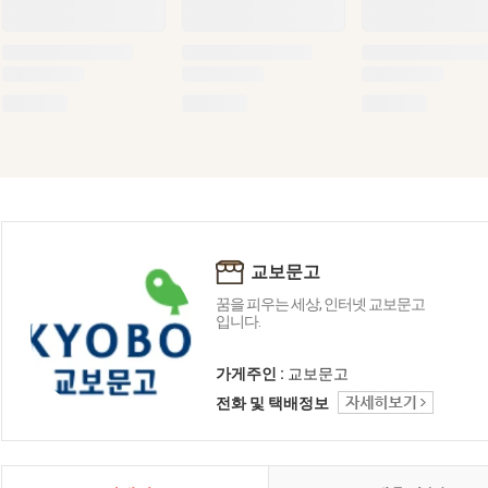
교보문고
꿈을 피우는 세상, 인터넷 교보문고
입니다.
가게주인 :
교보문고
전화 및 택배정보