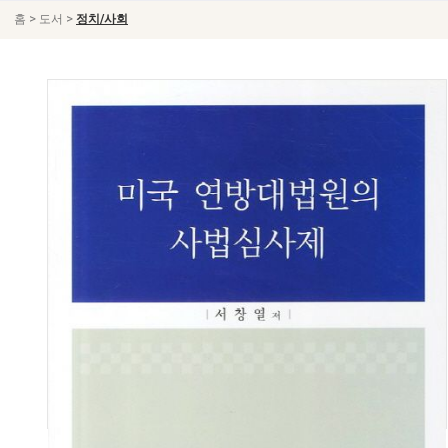
>
>
홈
도서
정치/사회