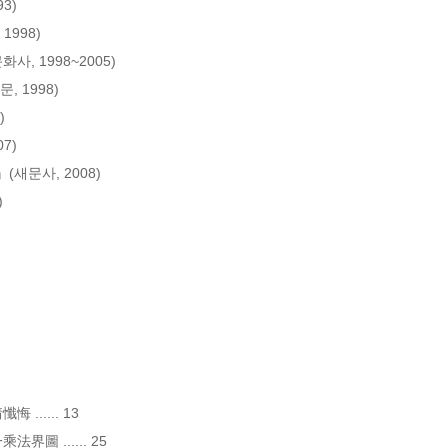
..... 13

 ...... 25
