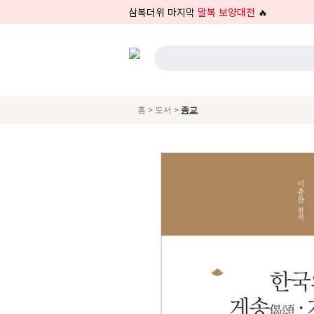
삼복더위 마지막
말복 보양대전
🔥
>
>
홈
도서
종교