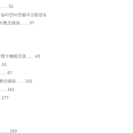
. 31

수실리천비천발대교왕경송

 ...... 37

願王頌 ...... 43

51

. 67

 ...... 101

. 161

177

.. 193
