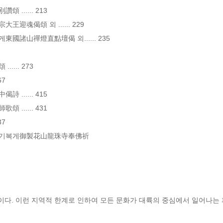
...... 213

迎魂偈頌 외 ...... 229

國諸山禪燈直點壇偈 외...... 235

... 273

7

...... 415

...... 431

7

불기복게御製花山龍珠寺奉佛祈

다. 이런 지역적 한계로 인하여 모든 문화가 대륙의 중심에서 일어나는