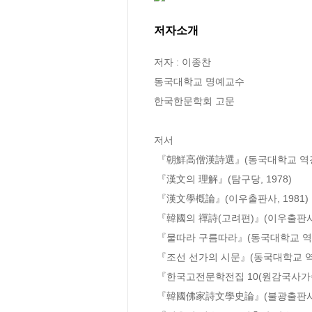
저자소개
저자 : 이종찬

동국대학교 명예교수

한국한문학회 고문

저서

 『朝鮮高僧漢詩選』(동국대학교 역경원, 1978)

 『漢文의 理解』(탐구당, 1978)

 『漢文學槪論』(이우출판사, 1981)

 『韓國의 禪詩(고려편)』(이우출판사, 1985)

 『물따라 구름따라』(동국대학교 역경원, 1991)

 『조선 선가의 시문』(동국대학교 역경원, 1993)

 『한국고전문학전집 10(원감국사가송, 근재집, 익재집, 급암집 초역)』(고려대 민족문화연구소, 1993)

 『韓國佛家詩文學史論』(불광출판사, 1993)
