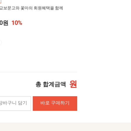
교보문고와 꽃마의 회원혜택을 함께
00원
10%
원
총 합계금액
장바구니 담기
바로 구매하기