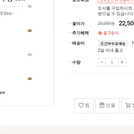
교보문고 ID 연결하기
도서를 구입하시면 
받으실 수 있습니다.
22,5
25,000원
ㆍ꽃마가
ㆍ추가혜택
꽃 3송이
ㆍ배송비
조건부무료배송
2일 이내 출고
ㆍ수량
찜
선물