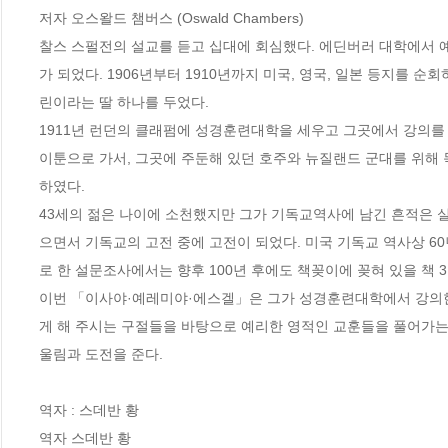
저자 오스왈드 챔버스 (Oswald Chambers)

찰스 스펄전의 설교를 듣고 십대에 회심했다. 에딘버러 대학에서 
가 되었다. 1906년부터 1910년까지 미국, 영국, 일본 등지를 
린이라는 딸 하나를 두었다. 

1911년 런던의 클래펌에 성경훈련대학을 세우고 그곳에서 강의를 했다
이툰으로 가서, 그곳에 주둔해 있던 호주와 뉴질랜드 군대를 위해 목
하였다. 

43세의 젊은 나이에 소천했지만 그가 기독교역사에 남긴 흔적은 실
으면서 기독교의 고전 중에 고전이 되었다. 미국 기독교 역사상 6
로 한 설문조사에서는 향후 100년 후에도 책꽂이에 꽂혀 있을 책 3
이번 「이사야·예레미야·에스겔」은 그가 성경훈련대학에서 강의한 
게 해 주시는 구절들을 바탕으로 예리한 영적인 교훈들을 풀어가는
울림과 도전을 준다.

역자 : 스데반 황

역자 스데반 황
