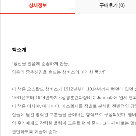
상세정보
구매후기
(0)
책소개
“당신을 말씀에 순종하게 만들, 

영혼의 중추신경을 흔드는 챔버스의 예리한 묵상!”

이 책은 오스왈드 챔버스가 1912년부터 1914년까지 런던에 있던 성경훈련
1941년부터 1944년까지 <성경훈련과정BTC Journal>에 열세 편
이 책은 이사야, 예레미야, 에스겔서를 장별로 분석한 전반적인 강
절들에 담긴 영적인 교훈들을 풀어내는 형식으로 구성되었다. 챔
의 우리에게도 강력한 울림과 교훈을 던져 준다. 그래서 때로는 말
결단하도록 이끌어 준다. 
