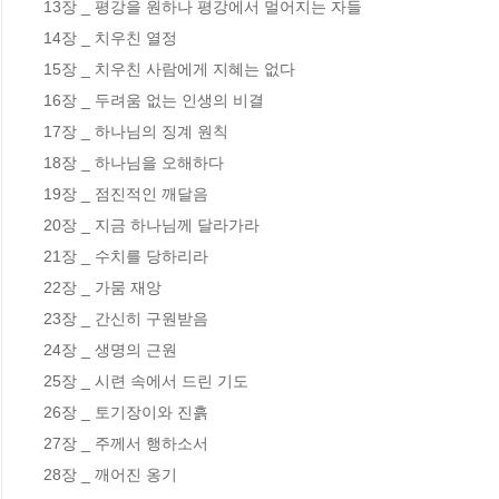
13장 _ 평강을 원하나 평강에서 멀어지는 자들 

14장 _ 치우친 열정 

15장 _ 치우친 사람에게 지혜는 없다 

16장 _ 두려움 없는 인생의 비결 

17장 _ 하나님의 징계 원칙 

18장 _ 하나님을 오해하다 

19장 _ 점진적인 깨달음 

20장 _ 지금 하나님께 달라가라 

21장 _ 수치를 당하리라 

22장 _ 가뭄 재앙 

23장 _ 간신히 구원받음 

24장 _ 생명의 근원 

25장 _ 시련 속에서 드린 기도 

26장 _ 토기장이와 진흙 

27장 _ 주께서 행하소서 

28장 _ 깨어진 옹기 
