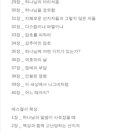
29장 _ 하나님의 어리석음 

30장 _ 하나님을 경외함 

31장 _ 지혜로운 선지자들과 그렇지 않은 자들 

32장 _ 다스림이냐 파멸이냐 

33장 _ 암초를 피하라 

34장 _ 감추어진 암초 

35장 _ 하나님께 어떤 가치가 있는가? 

36장 _ 여호와의 날 

37장 _ 멍에의 부담 

38장 _ 인봉된 명령 

39장 _ 이 세상에서 나그네처럼 

40장 _ 어느 때까지? 

에스겔서 묵상

1장 _ 하나님의 말씀이 사로잡을 때 

2장 _ 백성과 함께 고난당하는 선지자 
