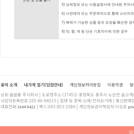
교환 및 환불 불가
5) 상세정보 또는 사용설명서에 안내된 주의사
6) 사전예약 또는 주문제작으로 통해 소비자
7) 복제가 가능한 상품 등의 포장을 훼손한 경
8) 맛, 향, 색 등 단순 기호차이에 의한 경우
꽃마 소개
내가게 열기(입점안내)
개인정보처리방침
이용약관
찾
상호:올블룸 주식회사 | 도로명주소:(27453) 충청북도 충주시 노은면 솔고개로 
사업자등록번호:105-86-84013 | 업태 및 종목:소매/전자상거래 | 통신판매
대표전화:
| 팩스:043-853-3384 | 개인정보관리책임자:이승호
1644-8422
pr
모