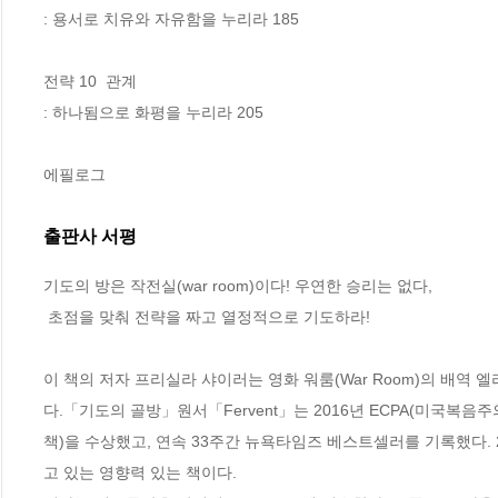
: 용서로 치유와 자유함을 누리라 185

전략 10  관계

: 하나됨으로 화평을 누리라 205

에필로그
출판사 서평
기도의 방은 작전실(war room)이다! 우연한 승리는 없다,

 초점을 맞춰 전략을 짜고 열정적으로 기도하라!

이 책의 저자 프리실라 샤이러는 영화 워룸(War Room)의 배
다.「기도의 골방」원서「Fervent」는 2016년 ECPA(미국복음주의출판협회)가
책)을 수상했고, 연속 33주간 뉴욕타임즈 베스트셀러를 기록했다. 
고 있는 영향력 있는 책이다. 
