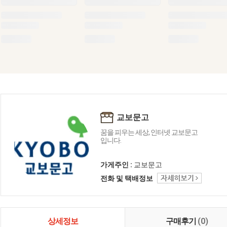
교보문고
꿈을 피우는 세상, 인터넷 교보문고
입니다.
가게주인 :
교보문고
전화 및 택배정보
상세정보
구매후기
(0)