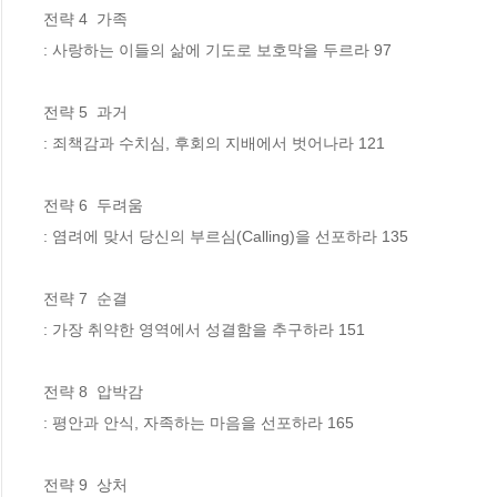
전략 4  가족

: 사랑하는 이들의 삶에 기도로 보호막을 두르라 97

전략 5  과거

: 죄책감과 수치심, 후회의 지배에서 벗어나라 121

전략 6  두려움

: 염려에 맞서 당신의 부르심(Calling)을 선포하라 135

전략 7  순결

: 가장 취약한 영역에서 성결함을 추구하라 151

전략 8  압박감

: 평안과 안식, 자족하는 마음을 선포하라 165

전략 9  상처
