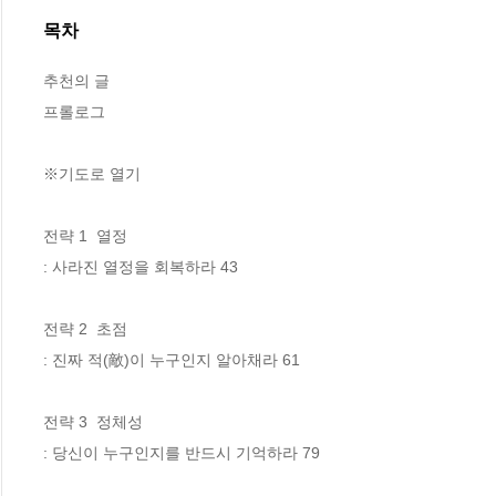
목차
추천의 글

프롤로그

※기도로 열기

전략 1  열정

: 사라진 열정을 회복하라 43

전략 2  초점

: 진짜 적(敵)이 누구인지 알아채라 61

전략 3  정체성

: 당신이 누구인지를 반드시 기억하라 79
