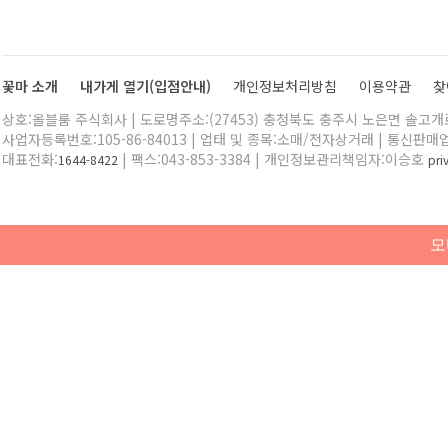
꽃마 소개
내가게 열기(입점안내)
개인정보처리방침
이용약관
찾
상호:올블룸 주식회사 | 도로명주소:(27453) 충청북도 충주시 노은면 솔고개로 
사업자등록번호:105-86-84013 | 업태 및 종목:소매/전자상거래 | 통신판매
대표전화:
| 팩스:043-853-3384 | 개인정보관리책임자:이승호
1644-8422
pr
모