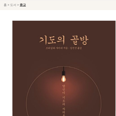
>
>
홈
도서
종교