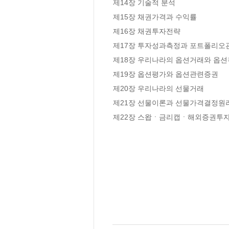
제14장 기술적 분석

제15장 채권가격과 수익률

제16장 채권투자전략

제17장 투자성과측정과 포트폴리오관
제18장 우리나라의 옵션거래와 옵션
제19장 옵션평가와 옵션관련증권

제20장 우리나라의 선물거래

제21장 선물이론과 선물가격결정원리
제22장 스왑ㆍ금리캡ㆍ해외증권투