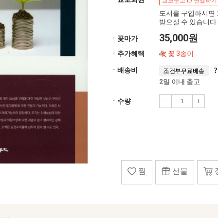
교보문고 ID 연결하기
도서를 구입하시면 
받으실 수 있습니다.
35,000원
ㆍ꽃마가
ㆍ추가혜택
꽃 3송이
ㆍ배송비
조건부무료배송
2일 이내 출고
ㆍ수량
찜
선물