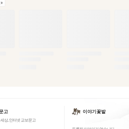
+
문고
이야기꽃밭
 세상, 인터넷 교보문고