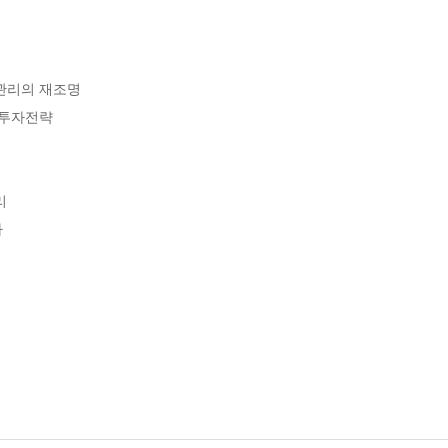
리의 재조명

투자전략



자