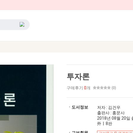
투자론
구매후기
0
개
(0)
ㆍ도서정보
저자 : 김건우
출판사 : 홍문사
2018년 08월 20일 출
外 | 8판
ㆍ교보회원