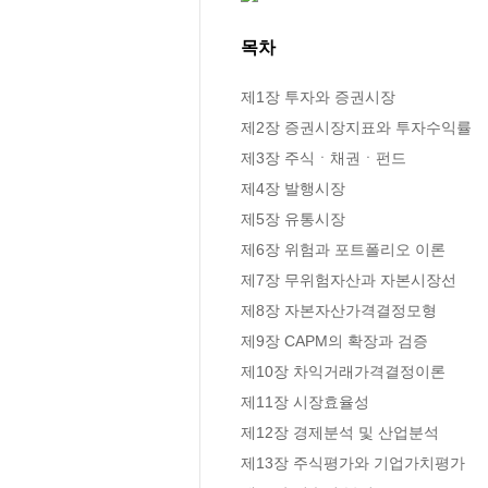
목차
제1장 투자와 증권시장

제2장 증권시장지표와 투자수익률

제3장 주식ㆍ채권ㆍ펀드

제4장 발행시장

제5장 유통시장

제6장 위험과 포트폴리오 이론

제7장 무위험자산과 자본시장선

제8장 자본자산가격결정모형

제9장 CAPM의 확장과 검증

제10장 차익거래가격결정이론

제11장 시장효율성

제12장 경제분석 및 산업분석

제13장 주식평가와 기업가치평가
