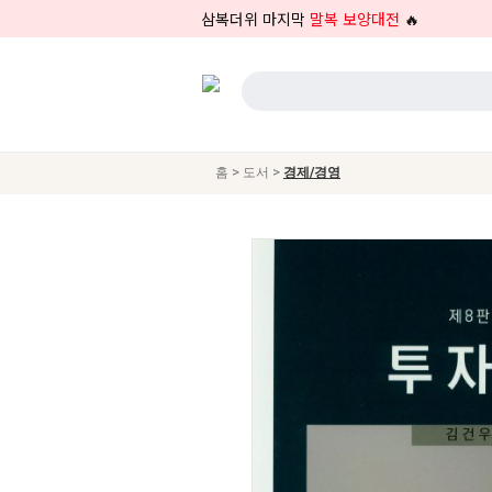
삼복더위 마지막
말복 보양대전
🔥
>
>
홈
도서
경제/경영