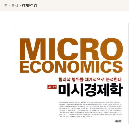
>
>
홈
도서
경제/경영