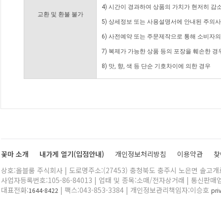
4) 시간이 경과하여 상품의 가치가 현저히 감
교환 및 환불 불가
5) 상세정보 또는 사용설명서에 안내된 주의사
6) 사전예약 또는 주문제작으로 통해 소비자
7) 복제가 가능한 상품 등의 포장을 훼손한 경
8) 맛, 향, 색 등 단순 기호차이에 의한 경우
꽃마 소개
내가게 열기(입점안내)
개인정보처리방침
이용약관
찾
상호:올블룸 주식회사 | 도로명주소:(27453) 충청북도 충주시 노은면 솔고개로 
사업자등록번호:105-86-84013 | 업태 및 종목:소매/전자상거래 | 통신판매
대표전화:
| 팩스:043-853-3384 | 개인정보관리책임자:이승호
1644-8422
pr