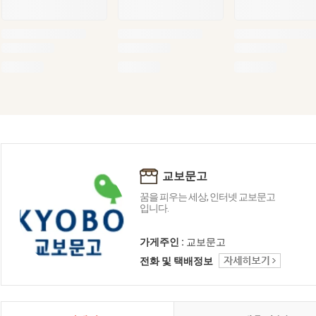
교보문고
꿈을 피우는 세상, 인터넷 교보문고
입니다.
가게주인 :
교보문고
전화 및 택배정보