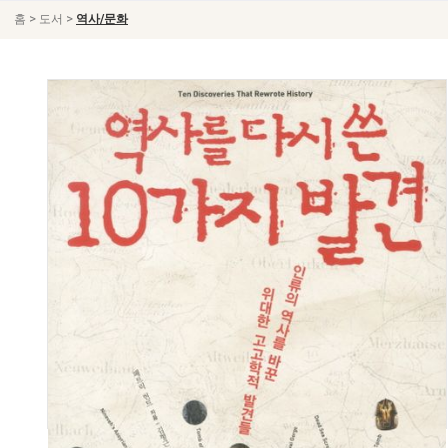
>
>
홈
도서
역사/문화