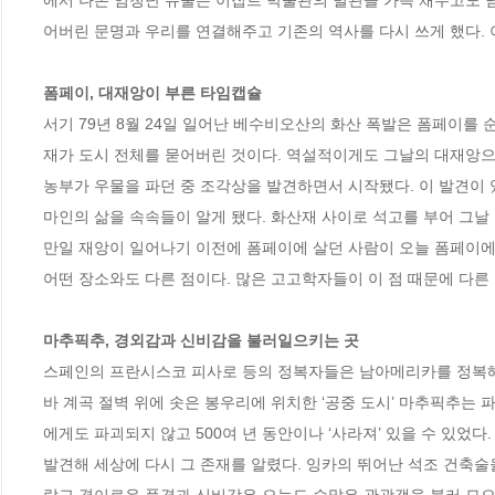
에서 나온 엄청난 유물은 이집트 박물관의 별관을 가득 채우고도 
어버린 문명과 우리를 연결해주고 기존의 역사를 다시 쓰게 했다. 
폼페이, 대재앙이 부른 타임캡슐
서기 79년 8월 24일 일어난 베수비오산의 화산 폭발은 폼페이를 
재가 도시 전체를 묻어버린 것이다. 역설적이게도 그날의 대재앙으로
농부가 우물을 파던 중 조각상을 발견하면서 시작됐다. 이 발견이 
마인의 삶을 속속들이 알게 됐다. 화산재 사이로 석고를 부어 그날
만일 재앙이 일어나기 이전에 폼페이에 살던 사람이 오늘 폼페이에 
어떤 장소와도 다른 점이다. 많은 고고학자들이 이 점 때문에 다른
마추픽추, 경외감과 신비감을 불러일으키는 곳
스페인의 프란시스코 피사로 등의 정복자들은 남아메리카를 정복해 
바 계곡 절벽 위에 솟은 봉우리에 위치한 ‘공중 도시’ 마추픽추는
에게도 파괴되지 않고 500여 년 동안이나 ‘사라져’ 있을 수 있었다
발견해 세상에 다시 그 존재를 알렸다. 잉카의 뛰어난 석조 건축술