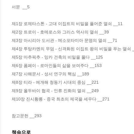
서문  __5

제1장 로제타스톤 - 고대 이집트의 비밀을 풀어준 열쇠 __11

제2장 트로이 - 호메로스와 그리스 역사의 열쇠 __39

제3장 아시리아 도서관 - 메소포타미아 문명의 열쇠 __71

제4장 투탕카멘의 무덤 - 신격화된 이집트 왕의 비밀을 푸는 열쇠 __
제5장 마추픽추 - 잉카 건축의 비밀을 풀다 __125

제6장 폼페이 - 로마인들의 삶을 보여주다 __153

제7장 사해문서 - 성서 연구의 핵심 __189

제8장 티라 - 에개해 청동기 시대의 중심 __221

제9장 올두바이 협곡 - 인류 진화의 열쇠 __249

제10장 진시황릉 - 증국 최초의 제국을 세우다 __271

참고문헌 __293
책속으로