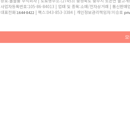
상호:올블룸 주식회사 | 도로명주소:(27453) 충청북도 충주시 노은면 솔고개로 
사업자등록번호:105-86-84013 | 업태 및 종목:소매/전자상거래 | 통신판매
대표전화:
| 팩스:043-853-3384 | 개인정보관리책임자:이승호
1644-8422
pr
모