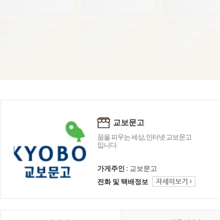
교보문고
꿈을 피우는 세상, 인터넷 교보문고
입니다.
가게주인 :
교보문고
전화 및 택배정보