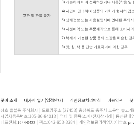
3) 개봉하여 이미 섭취하였거나 사용(착용 및 
4) 시간이 경과하여 상품의 가치가 현저히 감
교환 및 환불 불가
5) 상세정보 또는 사용설명서에 안내된 주의사
6) 사전예약 또는 주문제작으로 통해 소비자
7) 복제가 가능한 상품 등의 포장을 훼손한 경
8) 맛, 향, 색 등 단순 기호차이에 의한 경우
꽃마 소개
내가게 열기(입점안내)
개인정보처리방침
이용약관
찾
상호:올블룸 주식회사 | 도로명주소:(27453) 충청북도 충주시 노은면 솔고개로 
사업자등록번호:105-86-84013 | 업태 및 종목:소매/전자상거래 | 통신판매
대표전화:
| 팩스:043-853-3384 | 개인정보관리책임자:이승호
1644-8422
pr