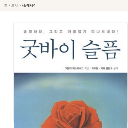
>
>
홈
도서
시/에세이