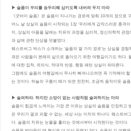
▶ 슬픔이 우리를 송두리째 삼키도록 내버려 두지 마라
《굿바이 슬픔》은 슬픔이 지나가는 경로에 맞춰 10개의 장으로 구성
어느 날 상실의 슬픔이 시작되는 1장 ‘우리에게 갑작스러운 충격이
지, 상실의 아픔을 달래는 치유의 과정을 심리적, 정신의학적 관점
과 삶에 관한 단상을 덧붙였다.

웨스트버그 박스가 소개하는 ‘슬픔의 열 가지 경로’는 상실을 경험
겪은 사람들이 본래의 삶으로 돌아오기 위한 여행길이기도 하다. 물
에 대한 집착, 죄의식, 적대적 반응, 행동 패턴 상실이 뒤따른다.

그럼에도 슬픔의 여행길에서 무사히 빠져나오려면 꼭 기억해야 할 
는 것이다. 하늘의 구름이 때가 되면 천천히, 조금씩 움직이듯 슬픔
▶ 슬퍼하라. 하지만 소망이 없는 사람처럼 슬퍼하지는 마라
슬픔이 힘겹게 느껴지는 가장 큰 이유는 상실의 슬픔을 인정하고 받
은 우리가 결코 피할 수 없는, 세상 사는 이치의 하나다. 웨스트버
다. 슬픔의 치유는 눈물을 흘리는 것에서부터 시작된다는 것이다.

슬픔을 받아들일 때 현실은 더 이상 두렵지 않다. 슬픔의 긴 여행은