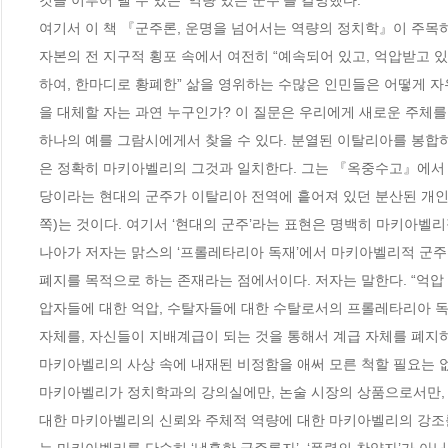
것을 이루어 낼 수 있는 ‘역량 있는 군주’를 갈망했다.

여기서 이 책 『군주론, 운명을 넘어서는 역량의 정치학』이 주목하
자본의 전 지구적 횡포 속에서 여전히 “예속되어 있고, 억압받고 있
하여, 한마디로 황폐한” 삶을 영위하는 수많은 인민들은 어떻게 자
을 대체할 자는 과연 누구인가? 이 질문은 우리에게 새로운 주체를 
하나의 예를 그람시에게서 찾을 수 있다. 분열된 이탈리아를 봉합
은 정확히 마키아벨리의 그것과 일치한다. 그는 『옥중수고』에서
당이라는 현대의 군주가 이탈리아 전역에 흩어져 있던 분산된 개인
쪽)는 것이다. 여기서 ‘현대의 군주’라는 표현은 명백히 마키아벨리적
나아가 저자는 맑스의 ‘프롤레타리아 독재’에서 마키아벨리적 군주
폐지를 목적으로 하는 존재라는 점에서이다. 저자는 말한다. “억압
압자들에 대한 억압, 수탈자들에 대한 수탈로서의 프롤레타리아 독
자체를, 자신들이 지배계급이 되는 것을 통해서 계급 자체를 폐지하는 
마키아벨리의 사상 속에 내재된 비정함을 애써 모른 척할 필요는 없다
마키아벨리가 정치학과의 강의실에만, 논술 시장의 상품으로서만, 수
대한 마키아벨리의 신뢰와 주체적 역량에 대한 마키아벨리의 강조를