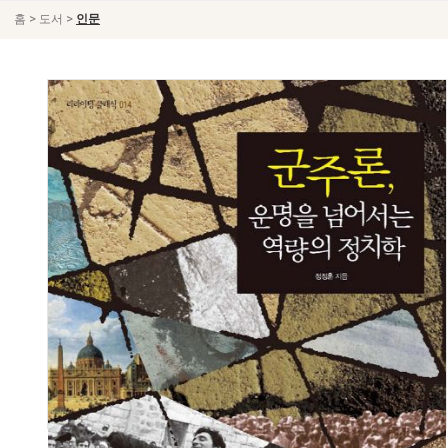
>
>
홈
도서
인문