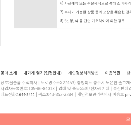
6) 사전예약 또는 주문제작으로 통해 소비자
7) 복제가 가능한 상품 등의 포장을 훼손한 경
8) 맛, 향, 색 등 단순 기호차이에 의한 경우
꽃마 소개
내가게 열기(입점안내)
개인정보처리방침
이용약관
찾
상호:올블룸 주식회사 | 도로명주소:(27453) 충청북도 충주시 노은면 솔고개로 
사업자등록번호:105-86-84013 | 업태 및 종목:소매/전자상거래 | 통신판매
대표전화:
| 팩스:043-853-3384 | 개인정보관리책임자:이승호
1644-8422
pr
모