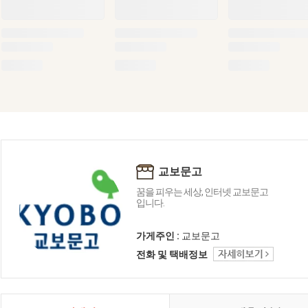
교보문고
꿈을 피우는 세상, 인터넷 교보문고
입니다.
가게주인 :
교보문고
전화 및 택배정보