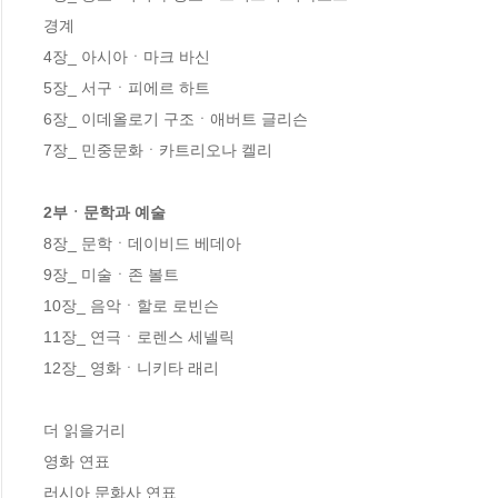
경계

4장_ 아시아ㆍ마크 바신

5장_ 서구ㆍ피에르 하트

6장_ 이데올로기 구조ㆍ애버트 글리슨

7장_ 민중문화ㆍ카트리오나 켈리

2부ㆍ문학과 예술
8장_ 문학ㆍ데이비드 베데아

9장_ 미술ㆍ존 볼트

10장_ 음악ㆍ할로 로빈슨

11장_ 연극ㆍ로렌스 세넬릭

12장_ 영화ㆍ니키타 래리

더 읽을거리

영화 연표

러시아 문화사 연표
