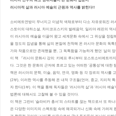
러시아 연구의 최고 권위자들이 쓴 문화사 입문서

러시아적 삶과 러시아 예술의 근원과 역사를 밝힌다!!
소비에트연방이 무너지고 이념적 색채로부터 다소 자유로워진 러시아
스토이의 대하소설, 차이코프스키의 발레음악, 일리야 레핀의 역
이 러시아의 예술을 이끌어 왔고 세계문화 속에서 그 위상을 정립해
울 정도의 집념을 통해 삶의 본질에 천착해 온 러시아 문화의 독특
가와 작품으로만 존재했을 뿐, 그 독특함을 가능하게 했던 ‘삶의 양
이 책 『러시아 문화사 강의: 키예프 루시부터 포스트소비에트까지
다. 그것은 한 문화의 근저에 흐르고 있는 어떠한 ‘공통성’에 대한 
책은 러시아의 문학, 미술, 음악, 연극, 영화 등 각 장르의 역사
(2부), 이러한 역사를 추동해 온 내적 구조들(언어, 종교, 지리
자 한다(1부). 이 책을 통해 독자들은 ‘러시아적 삶’과 ‘러시아 
법론에 대해서도 고찰해 볼 수 있을 것이다. 

이 책은 그린비 ‘슬라비카 총서’의 스타트를 끊는 책으로서 또 하나
은 다양한 이미지의 스펙트럼 속에 왜곡되거나 신화 속에 가려져 