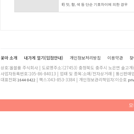
8) 맛, 향, 색 등 단순 기호차이에 의한 경우
꽃마 소개
내가게 열기(입점안내)
개인정보처리방침
이용약관
찾
상호:올블룸 주식회사 | 도로명주소:(27453) 충청북도 충주시 노은면 솔고개로 
사업자등록번호:105-86-84013 | 업태 및 종목:소매/전자상거래 | 통신판매
대표전화:
| 팩스:043-853-3384 | 개인정보관리책임자:이승호
1644-8422
pr
모