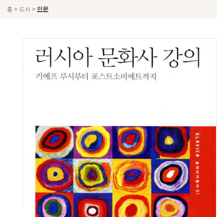
>
>
홈
도서
인문