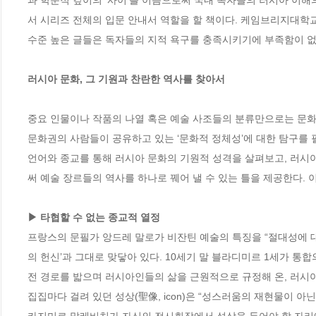
과 학문적 깊이의 ‘사이’를 이음으로써 국내 독자들의 러시아 이해의
서 시리즈 전체의 입문 안내서 역할을 할 책이다. 케임브리지대학교
수준 높은 글들은 독자들의 지적 욕구를 충족시키기에 부족함이 없을
러시아 문화, 그 기원과 찬란한 역사를 찾아서
중요 인물이나 작품의 나열 혹은 예술 사조들의 분류만으로는 문화사
문화권의 사람들이 공유하고 있는 ‘문화적 정체성’에 대한 탐구를 필
언어와 종교를 통해 러시아 문화의 기원적 성격을 살펴보고, 러시
써 예술 장르들의 역사를 하나로 꿰어 낼 수 있는 틀을 제공한다. 
▶ 타협할 수 없는 종교적 열정
프랑스의 문필가 앙드레 말로가 비잔틴 예술의 특징을 “절대성에 대
의 헌신’과 그대로 맞닿아 있다. 10세기 말 블라디미르 1세가 통
전 경로를 밟으며 러시아인들의 삶을 근원적으로 규정해 온, 러시아
집집마다 걸려 있던 성상(聖像, icon)은 “성스러움의 재현물이 아