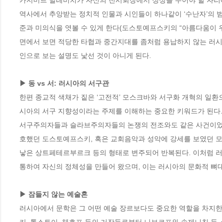
카지미르 말레비치가 자신의 전시회장에서 성상을 두어야 할 자리에
역사에서 추앙받는 정치적 인물과 시인들이 하나같이 ‘수난자’의 
준과 미의식을 엿볼 수 있게 한다(도스토예프스키의 “아름다움이 우
면에서 보면 적당한 타협과 중간지대를 좀처럼 용납하지 않는 러시
인으로 보는 설명도 낯선 것이 아니게 된다. 

▶ 동 vs 서: 러시아의 서구관
한편 종교적 색채가 짙은 ‘고전적’ 모스크바와 서구화 개혁의 일환
시아의 서구 지향성이라는 주제를 이해하는 중요한 키워드가 된다. 
서구주의자들과 슬라브주의자들의 논쟁의 전조와도 같은 사건이었
호했던 도스토예프스키, 혹은 교회음악과 성악에 강세를 보였던 모스
낳은 상트페테르부르크 등의 형태로 변주되어 반복된다. 이처럼 러시
통하여 자신의 정체성을 만들어 왔으며, 이는 러시아의 문화적 뼈대
▶ 잠들지 않는 예술혼
러시아에서 문학은 그 어떤 예술 장르보다도 중요한 역할을 차지한