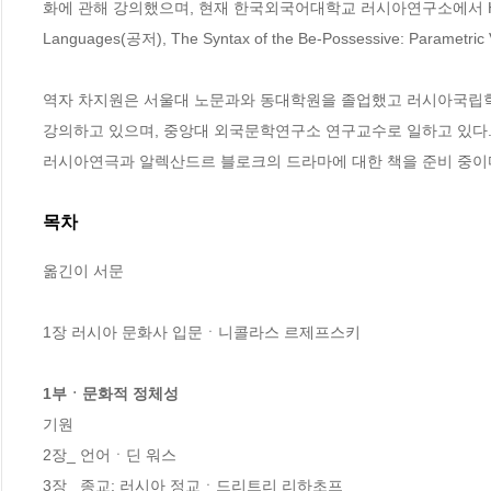
화에 관해 강의했으며, 현재 한국외국어대학교 러시아연구소에서 HK교수로 재직
Languages(공저), The Syntax of the Be-Possessive: Parametric V
역자 차지원은 서울대 노문과와 동대학원을 졸업했고 러시아국립학
강의하고 있으며, 중앙대 외국문학연구소 연구교수로 일하고 있다. 
러시아연극과 알렉산드르 블로크의 드라마에 대한 책을 준비 중이
목차
옮긴이 서문

1장 러시아 문화사 입문ㆍ니콜라스 르제프스키

1부ㆍ문화적 정체성
기원

2장_ 언어ㆍ딘 워스

3장_ 종교: 러시아 정교ㆍ드리트리 리하초프
