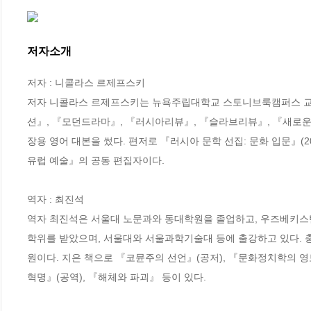
저자소개
저자 : 니콜라스 르제프스키

저자 니콜라스 르제프스키는 뉴욕주립대학교 스토니브룩캠퍼스 교수.
션』, 『모던드라마』, 『러시아리뷰』, 『슬라브리뷰』, 『새로운
장용 영어 대본을 썼다. 편저로 『러시아 문학 선집: 문화 입문』(
유럽 예술』의 공동 편집자이다.

역자 : 최진석

역자 최진석은 서울대 노문과와 동대학원을 졸업하고, 우즈베키
학위를 받았으며, 서울대와 서울과학기술대 등에 출강하고 있다.
원이다. 지은 책으로 『코뮨주의 선언』(공저), 『문화정치학의 영토
혁명』(공역), 『해체와 파괴』 등이 있다.
