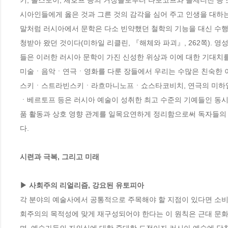
키, 톨스토이, 체호프 등의 거장들로부터 나보코프와 솔제니친 등
시아인들에게 옳은 것과 그른 것의 감각을 심어 주고 인생을 대하는
말처럼 러시아에서 문학은 다소 빈약했던 철학의 기능을 대신 수행
청받아 왔던 것이다(미하일 리클린, 『해체와 파괴』, 262쪽). 영
들은 이러한 러시아 문학이 가진 신성한 위상과 이에 대한 기대치를 확
미술ㆍ음악ㆍ연극ㆍ영화를 다룬 장들에서 우리는 수많은 친숙한 
스키ㆍ스트라빈스키ㆍ라흐마니노프ㆍ쇼스타코비치, 연극의 미하
ㆍ베르토프 등은 러시아 예술이 성취한 최고 수준의 기예들인 동시에
품 활동과 상호 영향 관계를 일목요연하게 정리함으로써 독자들의 
다.

시련과 극복, 그리고 미래

▶ 사회주의 리얼리즘, 강요된 유토피아 
각 분야의 예술사에서 공통적으로 주목해야 할 지점이 있다면 소비
회주의의 목적성에 맞게 재구성되어야 한다는 이 원칙은 근대 문