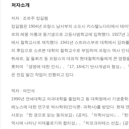
저자소개
저자 : 조르주 캉길렘

캉길렘은 1904년 프랑스 남서부의 소도시 카스텔노다리에서 태어났다
르와 레몽 아롱과 동기생으로 고등사범학교에 입학했다. 1927년
에서 철학교사로 재직했다. 1941년 스트라스부르 대학에서 강좌를
의 후임으로 소르본 대학의 철학교수로 부임하여 프랑스 역사 인식론
튀세르, 질 들뢰즈 등 프랑스의 대표적 현대철학자들에게 큰 영향
롯하여 『생명에 대한 인식』, 『17, 18세기 반사개념의 형성』,
은 전집 발간 작업이 진행되고 있다.

역자 : 여인석

1990년 연세대학교 의과대학을 졸업하고 동 대학원에서 기생충학
레노스에 대한 연구로 박사학위(인식론· 과학사)를 받았다. 현재
서로는 『한 권으로 읽는 동의보감』(공저), 『의학사상사』, 『한
역사에 나타난 이데올로기와 합리성』, 『히포크라테스 선집』(공역)