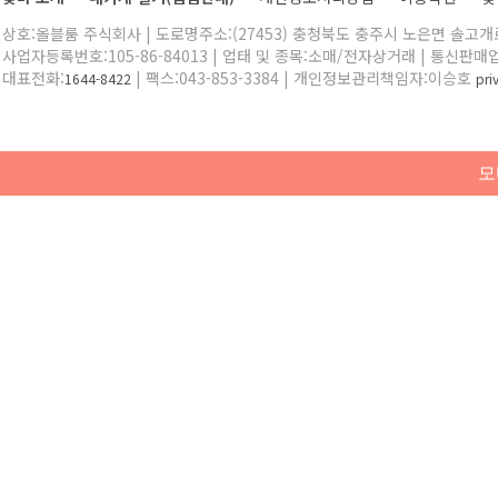
상호:올블룸 주식회사 | 도로명주소:(27453) 충청북도 충주시 노은면 솔고개로 
사업자등록번호:105-86-84013 | 업태 및 종목:소매/전자상거래 | 통신판매
대표전화:
| 팩스:043-853-3384 | 개인정보관리책임자:이승호
1644-8422
pr
모