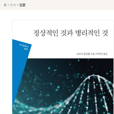
>
>
홈
도서
인문