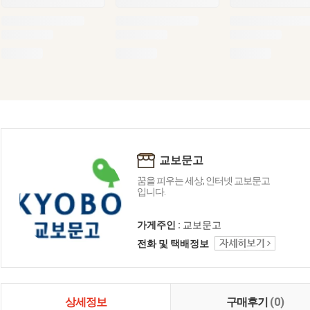
교보문고
꿈을 피우는 세상, 인터넷 교보문고
입니다.
가게주인 :
교보문고
전화 및 택배정보
상세정보
구매후기
(0)