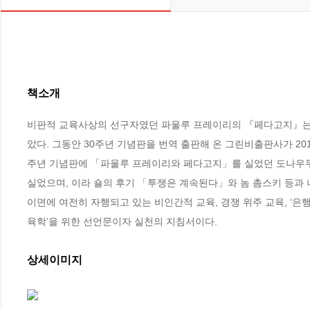
책소개
비판적 교육사상의 선구자였던 파울루 프레이리의 『페다고지』는 1
았다. 그동안 30주년 기념판을 번역 출판해 온 그린비출판사가 20
주년 기념판에 「파울루 프레이리와 페다고지」를 실었던 도나우두 
실었으며, 이라 숄의 후기 「투쟁은 계속된다」와 놈 촘스키 등과 
이면에 여전히 자행되고 있는 비인간적 교육, 경쟁 위주 교육, ‘은
육학’을 위한 선언문이자 실천의 지침서이다.
상세이미지