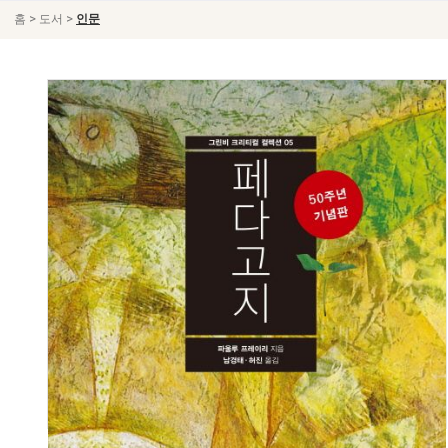
>
>
홈
도서
인문