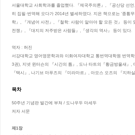
서울대학교 사회학과를 졸업했다. 『제국주의론』, 『공산당 선언』
히 집필·번역해 오다가 2014년 별세하였다. 지은 책으로는 ‘종횡
학』, 『개념어 사전』, 『철학: 사람이 알아야 할 모든 것』 등이 
전쟁』, 『대지의 저주받은 사람들』,『생각의 역사』 등이 있다.

역자 : 허진

서강대학교 영어영문학과와 이화여자대학교 통번역대학원 번역학과를
3권), 지넷 윈터슨의 『시간의 틈』, 도나 타트의『황금방울새』,
『택시』, 나기브 마푸즈의 『미라마르』, 아모스 오즈의 『지하실
목차
50주년 기념판 발간에 부쳐 / 도나우두 마세두

저자 서문 

제1장