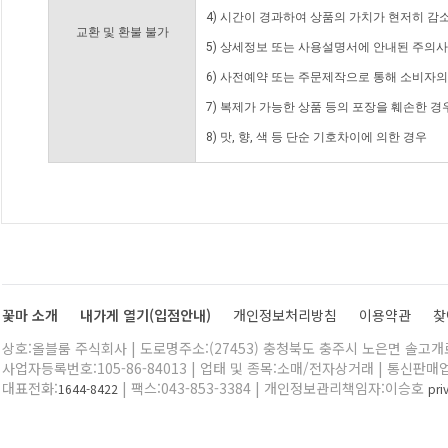
4) 시간이 경과하여 상품의 가치가 현저히 감
교환 및 환불 불가
5) 상세정보 또는 사용설명서에 안내된 주의사
6) 사전예약 또는 주문제작으로 통해 소비자
7) 복제가 가능한 상품 등의 포장을 훼손한 경
8) 맛, 향, 색 등 단순 기호차이에 의한 경우
꽃마 소개
내가게 열기(입점안내)
개인정보처리방침
이용약관
찾
상호:올블룸 주식회사 | 도로명주소:(27453) 충청북도 충주시 노은면 솔고개로 
사업자등록번호:105-86-84013 | 업태 및 종목:소매/전자상거래 | 통신판매
대표전화:
| 팩스:043-853-3384 | 개인정보관리책임자:이승호
1644-8422
pr