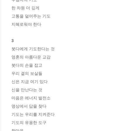
한 차원 더 깊게

고통을 덜어주는 기도

지혜로워야 한다

3
붓다에게 기도한다는 것

영혼의 아름다운 교감

붓다의 손을 잡고

우리 곁의 보살들

신은 지금 여기 있다

신을 만난다는 것

마음은 에너지 발전소

명상에서 답을 찾다

기도는 우리를 지켜준다

기도의 유용한 도구

한마음
