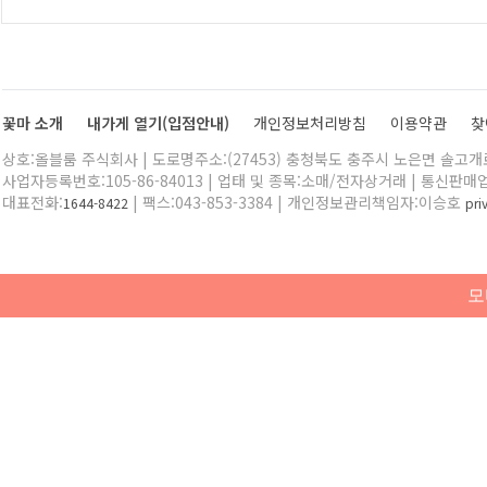
꽃마 소개
내가게 열기(입점안내)
개인정보처리방침
이용약관
찾
상호:올블룸 주식회사 | 도로명주소:(27453) 충청북도 충주시 노은면 솔고개로 
사업자등록번호:105-86-84013 | 업태 및 종목:소매/전자상거래 | 통신판매
대표전화:
| 팩스:043-853-3384 | 개인정보관리책임자:이승호
1644-8422
pr
모