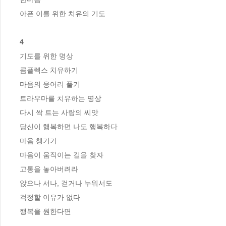
아픈 이를 위한 치유의 기도

4
기도를 위한 명상

콤플렉스 치유하기

마음의 응어리 풀기

트라우마를 치유하는 명상

다시 싹 트는 사랑의 씨앗

당신이 행복하면 나도 행복하다

마음 챙기기

마음이 움직이는 길을 찾자

고통을 놓아버려라

앉으나 서나, 걷거나 누워서도

걱정할 이유가 없다

행복을 원한다면
