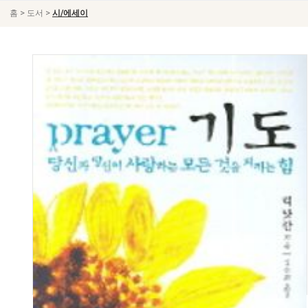
>
>
홈
도서
시/에세이