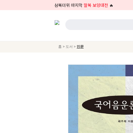
삼복더위 마지막
말복 보양대전
🔥
>
>
홈
도서
인문