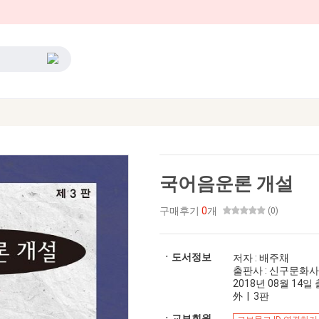
국어음운론 개설
구매후기
0
개
(0)
ㆍ도서정보
저자 : 배주채
출판사 : 신구문화사
2018년 08월 14일 출
外 | 3판
ㆍ교보회원