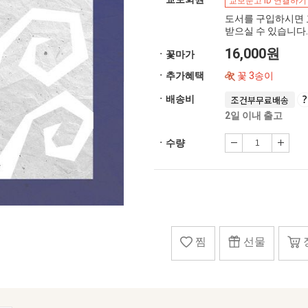
교보문고 ID 연결하기
도서를 구입하시면 
받으실 수 있습니다.
16,000원
ㆍ꽃마가
ㆍ추가혜택
꽃 3송이
ㆍ배송비
조건부무료배송
2일 이내 출고
ㆍ수량
찜
선물