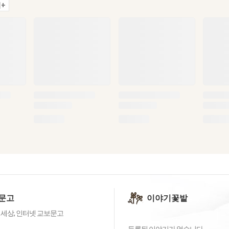
+
문고
이야기꽃밭
 세상, 인터넷 교보문고