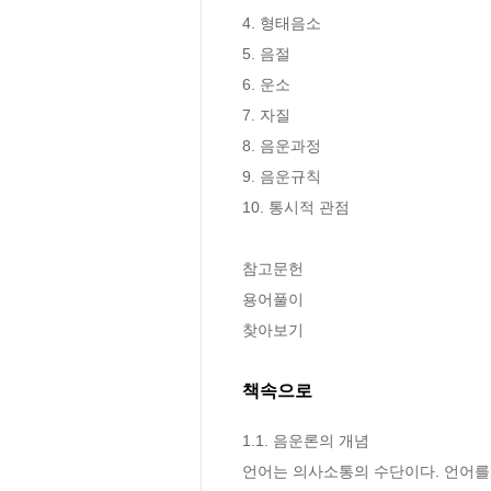
4. 형태음소 

5. 음절 

6. 운소 

7. 자질 

8. 음운과정 

9. 음운규칙 

10. 통시적 관점 

참고문헌 

용어풀이 

찾아보기
책속으로
1.1. 음운론의 개념
언어는 의사소통의 수단이다. 언어를 