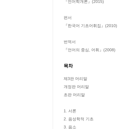
『언어학개론』(2015)

편서

『한국어 기초어휘집』(2010)

번역서

『언어의 중심, 어휘』(2008)
목차
제3판 머리말

개정판 머리말 

초판 머리말 

1. 서론 

2. 음성학적 기초 

3. 음소 
