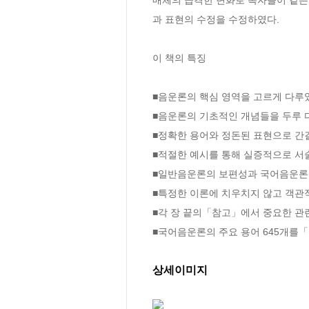
과 표현의 수정을 수정하였다.

이 책의 특징

■음운론의 핵심 영역을 고르게 다루었
■음운론의 기초적인 개념들을 두루 다
■정확한 용어와 정돈된 표현으로 간
■적절한 예시를 통해 실증적으로 서술
■일반음운론의 보편성과 국어음운론의
■특정한 이론에 치우치지 않고 객관
■각 장 끝의「참고」에서 중요한 관련
■국어음운론의 주요 용어 645개를
상세이미지