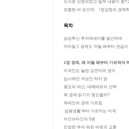
도서로 선정되었고 일부 내용이 중?고등
포함된 바 있으며, 《정갑영의 경
목차
삼성투신 투자에세이를 발간하며

머리말 ∥ 경제도 어릴 때부터 연습이
1장 경제, 왜 어릴 때부터 가르쳐야 
미국인도 놀란 김연아의 영어

입시에만 극성인 하키 맘

풍요의 여신, 데메테르의 선택  

왜 경제 읽기가 중요할까?        

유태인의 경제 가르침 

‘금융생활’부터 가르치는 미국

아인슈타인의 5분 

진정한 부자 워런 버핏의 교훈
