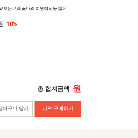
교보문고와 꽃마의 회원혜택을 함께
0원
10%
원
총 합계금액
장바구니 담기
바로 구매하기