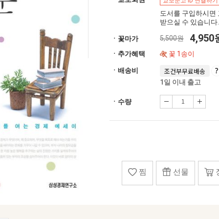
교보문고 ID 연결하기
도서를 구입하시면 
받으실 수 있습니다.
4,95
5,500원
ㆍ꽃마가
ㆍ추가혜택
꽃 1송이
ㆍ배송비
조건부무료배송
1일 이내 출고
ㆍ수량
찜
선물