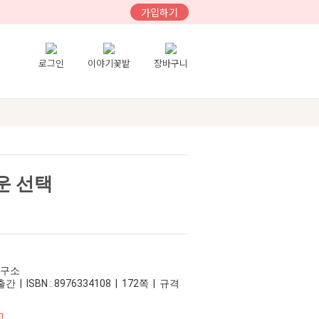
가입하기
로그인
이야기꽃밭
장바구니
운 선택
연구소
간 | ISBN : 8976334108 | 172쪽 | 규격