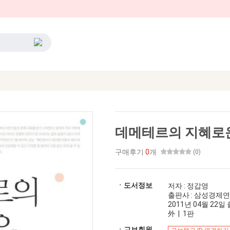
데메테르의 지혜로
구매후기
0
개
(0)
ㆍ도서정보
저자 : 정갑영
출판사 : 삼성경제
2011년 04월 22일 출
外 | 1판
ㆍ교보회원