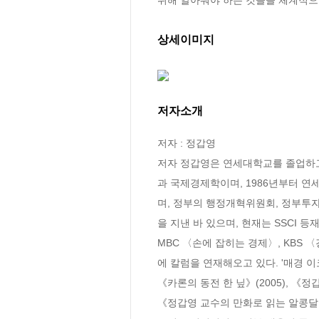
상세이미지
저자소개
저자 : 정갑영

저자 정갑영은 연세대학교를 졸업하고
과 국제경제학이며, 1986년부터 
며, 정부의 행정개혁위원회, 정부투
을 지낸 바 있으며, 현재는 SSCI 등재저널
MBC 〈손에 잡히는 경제〉, KBS
에 칼럼을 연재해오고 있다. '매경 이코
《카론의 동전 한 닢》(2005), 《정갑
《정갑영 교수의 만화로 읽는 알콩달콩 