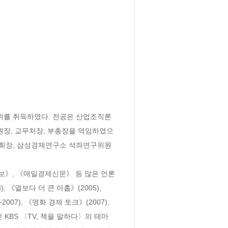
위를 취득하였다. 전공은 산업조직론
원장, 교무처장, 부총장을 역임하였으
 회장, 삼성경제연구소 석좌연구위원
일보》, 《매일경제신문》 등 많은 언론
《열보다 더 큰 아홉》(2005), 
07), 《명화 경제 토크》(2007), 
KBS 〈TV, 책을 말하다〉의 테마 