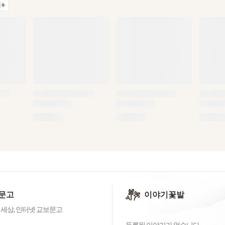
+
문고
이야기꽃밭
 세상, 인터넷 교보문고