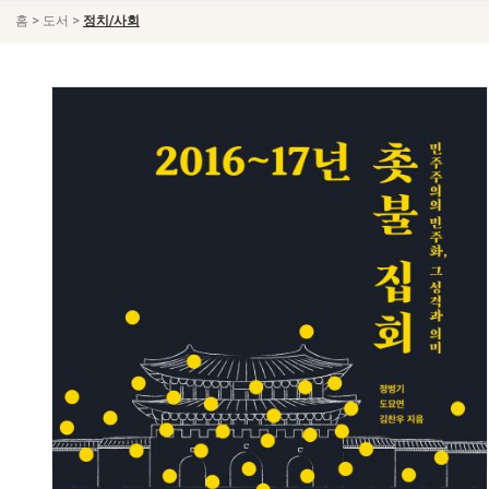
>
>
홈
도서
정치/사회