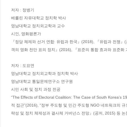
저자 : 정병기

베를린 자유대학교 정치학 박사

영남대학교 정치외교학과 교수

시인, 영화평론가

『정당 체제와 선거 연합: 유럽과 한국』(2018), 『유럽과 전쟁』(공
객의 영화 천만 표의 정치』(2016), 『표준의 통합 효과와 표준화 거
저자 : 도묘연

영남대학교 정치외교학과 정치학 박사

영남대학교 통일문제연구소 연구원

시민 사회 및 정치 과정 전공

“The Effects of Electoral Coalition: The Case of South 
적 접근”(2016), “정부 주도형 및 민간 주도형 NGO 네트워크의
략성 및 정치 체제성과 결사체 거버넌스 전망』(공저, 2015) 등 논