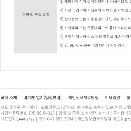
3) 개봉하여 이미 섭취하였거나 사용(착용 및 
4) 시간이 경과하여 상품의 가치가 현저히 감
교환 및 환불 불가
5) 상세정보 또는 사용설명서에 안내된 주의사
6) 사전예약 또는 주문제작으로 통해 소비자
7) 복제가 가능한 상품 등의 포장을 훼손한 경
8) 맛, 향, 색 등 단순 기호차이에 의한 경우
꽃마 소개
내가게 열기(입점안내)
개인정보처리방침
이용약관
찾
상호:올블룸 주식회사 | 도로명주소:(27453) 충청북도 충주시 노은면 솔고개로 
사업자등록번호:105-86-84013 | 업태 및 종목:소매/전자상거래 | 통신판매
대표전화:
| 팩스:043-853-3384 | 개인정보관리책임자:이승호
1644-8422
pr