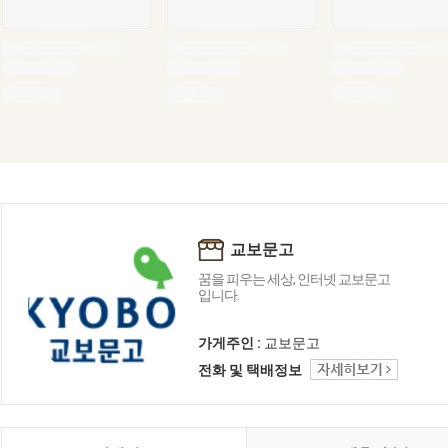
교보문고
꿈을 피우는 세상, 인터넷 교보문고
입니다.
가게주인 :
교보문고
전화 및 택배정보