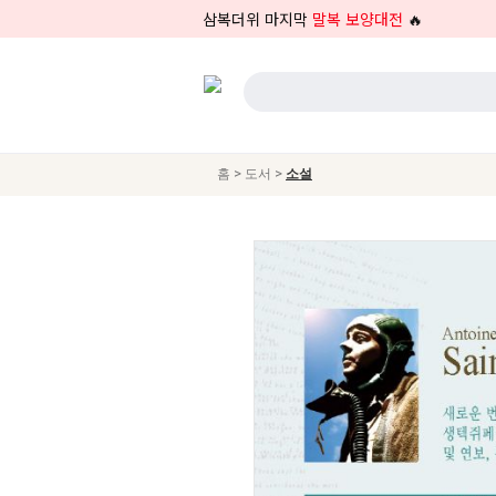
삼복더위 마지막
말복 보양대전
🔥
>
>
홈
도서
소설