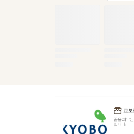
교보
꿈을 피우는
입니다.