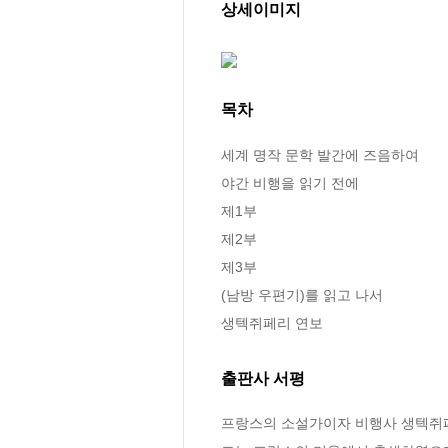
상세이미지
목차
세계 명작 문학 발간에 즈음하여

야간 비행을 읽기 전에

제1부

제2부

제3부

(남방 우편기)를 읽고 나서

생텍쥐페리 연보
출판사 서평
프랑스의 소설가이자 비행사 생텍쥐페리