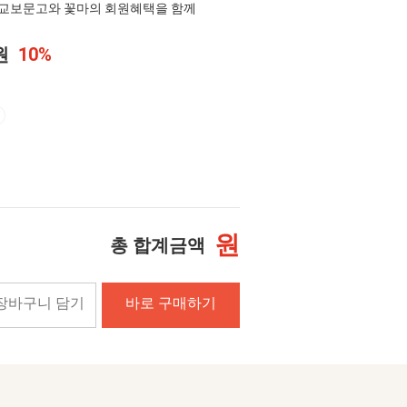
교보문고와 꽃마의 회원혜택을 함께
0원
10%
원
총 합계금액
장바구니 담기
바로 구매하기