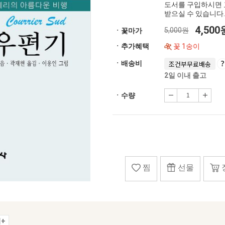
도서를 구입하시면 
받으실 수 있습니다.
4,50
5,000원
ㆍ꽃마가
ㆍ추가혜택
꽃 1송이
ㆍ배송비
조건부무료배송
2일 이내 출고
ㆍ수량
찜
선물
+