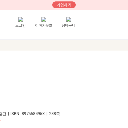
가입하기
로그인
이야기꽃밭
장바구니
리
간 | ISBN : 897558495X | 288쪽