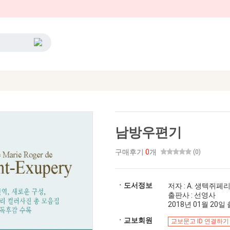
남방우편기
구매후기
0
개
(0)
ㆍ도서정보
저자 : A. 생텍쥐페
출판사 : 선영사
2018년 01월 20일 출
ㆍ교보회원
교보문고 ID 연결하기