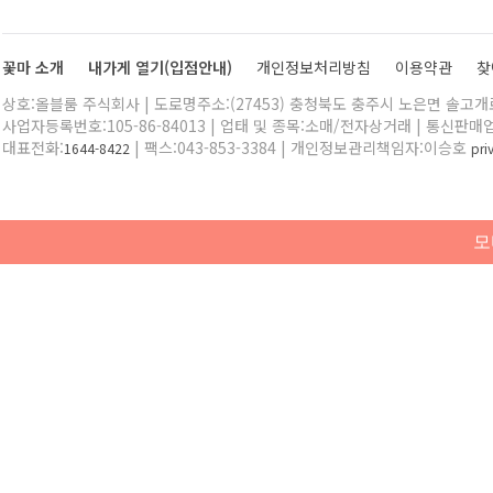
꽃마 소개
내가게 열기(입점안내)
개인정보처리방침
이용약관
찾
상호:올블룸 주식회사 | 도로명주소:(27453) 충청북도 충주시 노은면 솔고개로 
사업자등록번호:105-86-84013 | 업태 및 종목:소매/전자상거래 | 통신판매
대표전화:
| 팩스:043-853-3384 | 개인정보관리책임자:이승호
1644-8422
pr
모