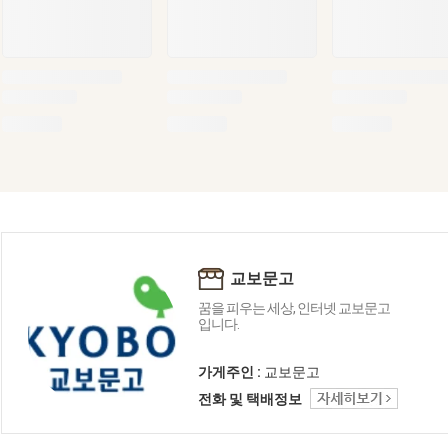
교보문고
꿈을 피우는 세상, 인터넷 교보문고
입니다.
가게주인 :
교보문고
전화 및 택배정보