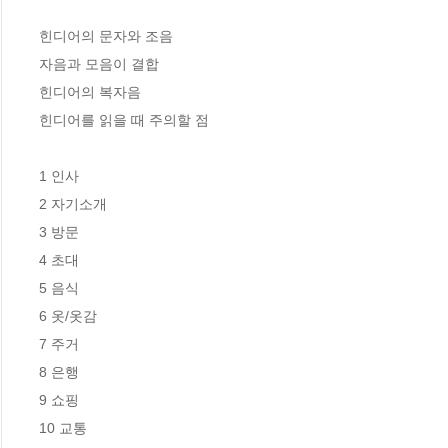
힌디어의 문자와 조음

자음과 모음이 결합

힌디어의 복자음

힌디어를 읽을 때 주의할 점

1 인사

2 자기소개

3 방문

4 초대

5 음식

6 옷/옷감

7 주거

8 은행

9 쇼핑

10 교통
