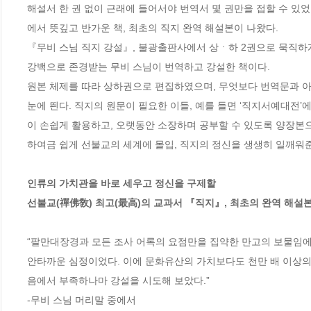
해설서 한 권 없이 근래에 들어서야 번역서 몇 권만을 접할 수 있
에서 뜻깊고 반가운 책, 최초의 직지 완역 해설본이 나왔다. 

『무비 스님 직지 강설』, 불광출판사에서 상ㆍ하 2권으로 묵직하
강백으로 존경받는 무비 스님이 번역하고 강설한 책이다. 

원본 체제를 따라 상하권으로 편집하였으며, 무엇보다 번역문과 아
눈에 띈다. 직지의 원문이 필요한 이들, 예를 들면 ‘직지서예대전
이 손쉽게 활용하고, 오랫동안 소장하며 공부할 수 있도록 양장본으
하여금 쉽게 선불교의 세계에 몰입, 직지의 정신을 생생히 일깨워준다
인류의 가치관을 바로 세우고 정신을 구제할 

선불교(禪佛敎) 최고(最高)의 교과서 『직지』, 최초의 완역 해설본
“팔만대장경과 모든 조사 어록의 요점만을 집약한 만고의 보물임
안타까운 심정이었다. 이에 문화유산의 가치보다도 천만 배 이상의
음에서 부족하나마 강설을 시도해 보았다.”

-무비 스님 머리말 중에서
