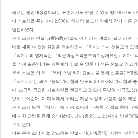
불교는 팔만대장경이라는 표현에서도 엿볼 수 있듯 방대하고도 다양
어 가르침을 주신데다 2,500년 역사의 불교사 속에서 각기 다른 
발전하였다.

무비 스님은 선불교(禪佛敎)야말로 여러 가지 색깔의 불교 가운데
바로 세울 수 있는 길임을 역설하면서 『직지』에서 선불교의 모범을
『직지』의 원제목은 『백운화상초록불조직지심체요절』이다. ‘백운
을 가려 뽑음’이라는 제목에서 엿볼 수 있듯 이 책은 선불교 최고의
무비 스님은 이 책  『무비 스님 직지 강설』을 통해 선불교(禪佛敎)
『직지』에는 과거 7불의 가르침과 인도의 28 조사의 가르침과 중국
다. 조금씩 중요한 가르침만을 전달하고 있으나 특별히 지공(誌公
없이 보여준다. 이 대목에서 우리는 지공 화상의 사상과 삶이 백운 
무비 스님 또한 『직지』 속 지공 스님의 ‘대승찬’ 강설을 통해 대
에 대한 찬탄을 통해 승속(僧俗), 남녀(男女), 노소(老小), 빈부(貧
우쳐 준다. 

이는 무비 스님이 늘 강조하는 인불사상(人佛思想), 사람이 부처님