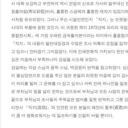
서 대폭 보강하고 부연하여 역시 전법의 신표로 가사와 발우대신 전
청출어람(靑出於藍)이라, 훌륭한 스승에게 훌륭한 제자가 있었기
서처럼 유포되었다. 그러나 무슨 시절인연인지 『직지』는 오랫동안
시대의 부름에 응한 것인가. 이 귀중한 책이 1972년에 파리의 국
종합전시회」에 가장 오래된 금속활자본이라는 의미에서 출품함으로써
『직지』의 내용이 팔만대장경과 수많은 조사 어록의 요점을 집약
고 있으니 안타깝기 그지없었다. 이에 인쇄문화적 가치보다 천만 
싶은 마음에서 부족하나마 강설을 시도해 보았다.

강설에는 각성 스님과 용학 스님, 역경원의 번역을 참고하였다. 심
이 물심양면으로 도움을 주신 많은 분들의 따뜻한 마음에 깊이 감사
이 자리를 빌려 그 은혜를 다 갚고 싶으나 어찌 만에 하나인들 말
로 부처님의 법을 널리 전하는 것으로써 부처님과 모든 사람의 은혜
끝으로 부처님과 조사들의 주옥같은 법어를 잘못 번역하고 그릇 강
리면서 『직지(直指)』와 인연한 모든 분들이 혜안이 통투(通透)
이 좀 더 평화로워지는 데 일조하기를 간절히 바랄 뿐이다.
