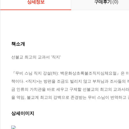
상세정보
구매후기
(0)
책소개
선불교 최고의 교과서 '직지'

『무비 스님 직지 강설(하): 백운화상초록불조직지심체요절』은 미
책이다. <직지>는 방편을 조금도 빌리지 않고 부처님과 조사들의 
금 인류의 가치관을 바로 세우고 구제할 선불교의 최고의 교과서라
을 역임, 불교계 최고의 강백으로 존경받는 무비 스님이 번역하고 
상세이미지