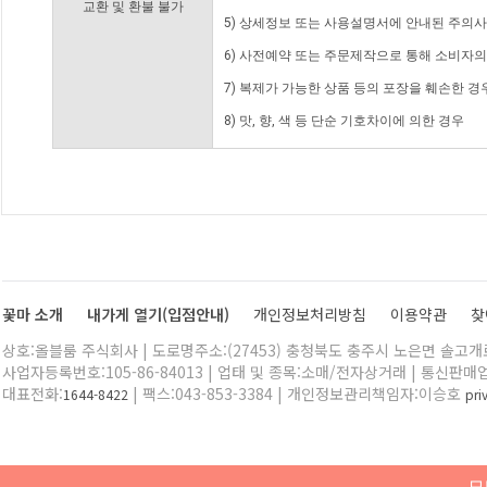
교환 및 환불 불가
5) 상세정보 또는 사용설명서에 안내된 주의사
6) 사전예약 또는 주문제작으로 통해 소비자
7) 복제가 가능한 상품 등의 포장을 훼손한 경
8) 맛, 향, 색 등 단순 기호차이에 의한 경우
꽃마 소개
내가게 열기(입점안내)
개인정보처리방침
이용약관
찾
상호:올블룸 주식회사 | 도로명주소:(27453) 충청북도 충주시 노은면 솔고개로 
사업자등록번호:105-86-84013 | 업태 및 종목:소매/전자상거래 | 통신판매
대표전화:
| 팩스:043-853-3384 | 개인정보관리책임자:이승호
1644-8422
pr
모