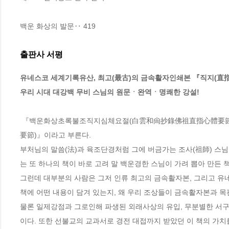
백운 화상의 발문‥ 419
출판사 서평
유네스코 세계기록유산, 최고(最古)의 금속활자인쇄본 『직지(直指
우리 시대 대강백 무비 스님의 원문ㆍ완역ㆍ명쾌한 강설!
 『백운화상초록불조직지심체요절(白雲和尙抄錄佛祖直指心體要節)』, 줄여서 『직지심경(直指心經)』, 또는 『불조직지심체요절(佛祖直指心體
要節)』이라고 부른다.

부처님의 말씀(法)과 육조단경처럼 그에 버금가는 조사(祖師) 스님들
는 또 하나의 책이 바로 고려 말 백운경한 스님이 가려 뽑아 만든 책
그런데 대부분의 사람은 그저 인류 최고의 금속활자본, 그리고 유네
책에 어떤 내용이 담겨 있는지, 왜 우리 조상들이 금속활자본과 목판
물론 일제강점과 그로인해 파생된 외래사상의 유입, 무분별한 서구
이다. 또한 선불교의 교과서로 경전 대접까지 받았던 이 책의 가치를