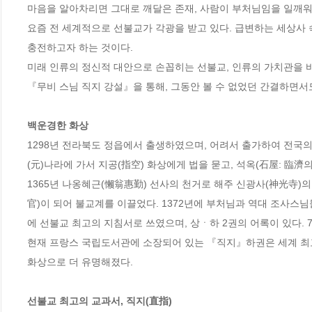
마음을 알아차리면 그대로 깨달은 존재, 사람이 부처님임을 일깨워주
요즘 전 세계적으로 선불교가 각광을 받고 있다. 급변하는 세상사
충전하고자 하는 것이다. 

미래 인류의 정신적 대안으로 손꼽히는 선불교, 인류의 가치관을 바
『무비 스님 직지 강설』을 통해, 그동안 볼 수 없었던 간결하면서도
백운경한 화상
1298년 전라북도 정읍에서 출생하였으며, 어려서 출가하여 전국의 
(元)나라에 가서 지공(指空) 화상에게 법을 묻고, 석옥(石屋: 臨濟의 
1365년 나옹혜근(懶翁惠勤) 선사의 천거로 해주 신광사(神光寺)의 
官)이 되어 불교계를 이끌었다. 1372년에 부처님과 역대 조사스
에 선불교 최고의 지침서로 쓰였으며, 상ㆍ하 2권의 어록이 있다. 7
현재 프랑스 국립도서관에 소장되어 있는 『직지』하권은 세계 최고
화상으로 더 유명해졌다.

선불교 최고의 교과서, 직지(直指)