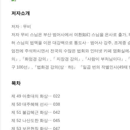
저자소개
저자 : 무비

저자 무비 스님은 부산 범어사에서 여환如幻 스님을 은사로 출가,
허 스님의 법맥을 이은 대강백으로 통도사ㆍ범어사 강주, 조계종 
엄전에 주석하시면서 전국의 수많은 법회와 인터넷 카페 염화실에
의』,『화엄경 강의』,『 지장경 강의』,『사람이 부처님이다』,
구 100선』,『법화경 강의(상ㆍ하)』 『일곱 번의 작별인사(49재
목차
제 49 아호대의 화상‥ 022

제 50 대주혜해 선사‥ 038

제 51 불감혜근 화상‥ 042

제 52 나산도한 화상‥ 045

제 53 보은현칙 화상‥ 047
