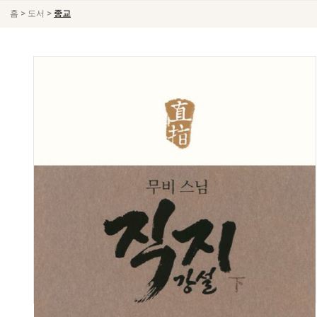
>
>
홈
도서
종교