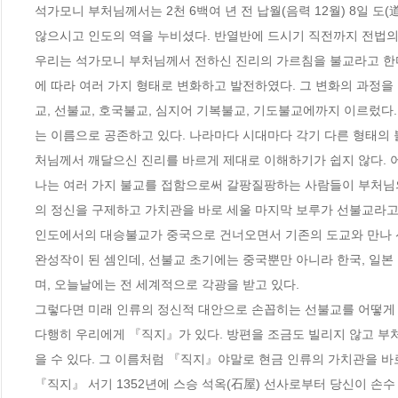
석가모니 부처님께서는 2천 6백여 년 전 납월(음력 12월) 8일 
않으시고 인도의 역을 누비셨다. 반열반에 드시기 직전까지 전법의
우리는 석가모니 부처님께서 전하신 진리의 가르침을 불교라고 한다
에 따라 여러 가지 형태로 변화하고 발전하였다. 그 변화의 과정을 
교, 선불교, 호국불교, 심지어 기복불교, 기도불교에까지 이르렀다
는 이름으로 공존하고 있다. 나라마다 시대마다 각기 다른 형태의 
처님께서 깨달으신 진리를 바르게 제대로 이해하기가 쉽지 않다. 어
나는 여러 가지 불교를 접함으로써 갈팡질팡하는 사람들이 부처님의
의 정신을 구제하고 가치관을 바로 세울 마지막 보루가 선불교라고 
인도에서의 대승불교가 중국으로 건너오면서 기존의 도교와 만나 
완성작이 된 셈인데, 선불교 초기에는 중국뿐만 아니라 한국, 일
며, 오늘날에는 전 세계적으로 각광을 받고 있다.

그렇다면 미래 인류의 정신적 대안으로 손꼽히는 선불교를 어떻게 
다행히 우리에게 『직지』가 있다. 방편을 조금도 빌리지 않고 부
을 수 있다. 그 이름처럼 『직지』야말로 현금 인류의 가치관을 바
『직지』 서기 1352년에 스승 석옥(石屋) 선사로부터 당신이 손수