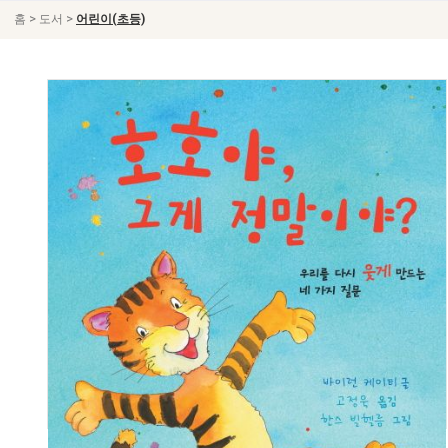
>
>
홈
도서
어린이(초등)