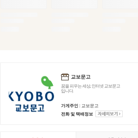
교보문고
꿈을 피우는 세상, 인터넷 교보문고
입니다.
가게주인 :
교보문고
전화 및 택배정보