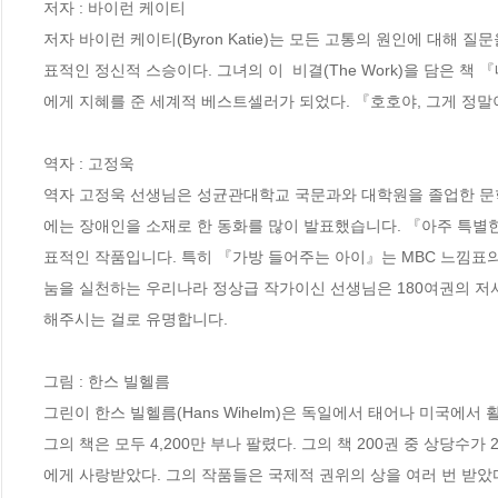
저자 : 바이런 케이티

저자 바이런 케이티(Byron Katie)는 모든 고통의 원인에 대해
표적인 정신적 스승이다. 그녀의 이  비결(The Work)을 담은 책 『네
에게 지혜를 준 세계적 베스트셀러가 되었다. 『호호야, 그게 정말이
역자 : 고정욱

역자 고정욱 선생님은 성균관대학교 국문과와 대학원을 졸업한 문
에는 장애인을 소재로 한 동화를 많이 발표했습니다. 『아주 특별한
표적인 작품입니다. 특히 『가방 들어주는 아이』는 MBC 느낌표의
눔을 실천하는 우리나라 정상급 작가이신 선생님은 180여권의 저서
해주시는 걸로 유명합니다.

그림 : 한스 빌헬름

그린이 한스 빌헬름(Hans Wihelm)은 독일에서 태어나 미국에서
그의 책은 모두 4,200만 부나 팔렸다. 그의 책 200권 중 상
에게 사랑받았다. 그의 작품들은 국제적 권위의 상을 여러 번 받았