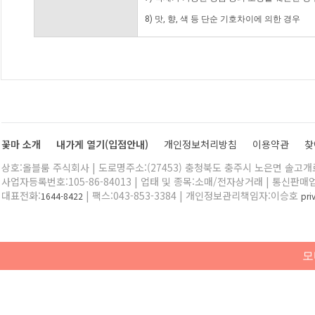
8) 맛, 향, 색 등 단순 기호차이에 의한 경우
꽃마 소개
내가게 열기(입점안내)
개인정보처리방침
이용약관
찾
상호:올블룸 주식회사 | 도로명주소:(27453) 충청북도 충주시 노은면 솔고개로 
사업자등록번호:105-86-84013 | 업태 및 종목:소매/전자상거래 | 통신판매
대표전화:
| 팩스:043-853-3384 | 개인정보관리책임자:이승호
1644-8422
pr
모