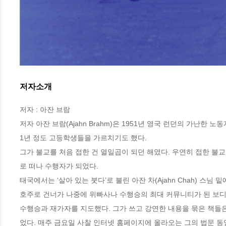
저자소개
저자 : 아잔 브람

저자 아잔 브람(Ajahn Brahm)은 1951년 영국 런던의 가난한
1년 정도 고등학생들을 가르치기도 했다.

그가 불교를 처음 접한 건 열일곱이 되던 해였다. 우연히 접한 불
로 떠나 수행자가 되었다. 

태국에서는 ‘살아 있는 붓다’로 불린 아잔 차(Ajahn Chah) 스님
호주로 건너가 나중에 위빠사나 수행승의 최대 커뮤니티가 된 보디니야나(B
수행승과 재가자를 지도했다. 그가 쓰고 강연한 내용을 묶은 책들
었다. 매주 금요일 사찰 인터넷 홈페이지에 올라오는 그의 법문 동