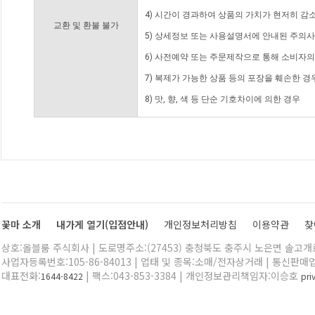
4) 시간이 경과하여 상품의 가치가 현저히 감
교환 및 환불 불가
5) 상세정보 또는 사용설명서에 안내된 주의사
6) 사전예약 또는 주문제작으로 통해 소비자
7) 복제가 가능한 상품 등의 포장을 훼손한 경
8) 맛, 향, 색 등 단순 기호차이에 의한 경우
꽃마 소개
내가게 열기(입점안내)
개인정보처리방침
이용약관
찾
상호:올블룸 주식회사 | 도로명주소:(27453) 충청북도 충주시 노은면 솔고개로 
사업자등록번호:105-86-84013 | 업태 및 종목:소매/전자상거래 | 통신판매
대표전화:
| 팩스:043-853-3384 | 개인정보관리책임자:이승호
1644-8422
pr