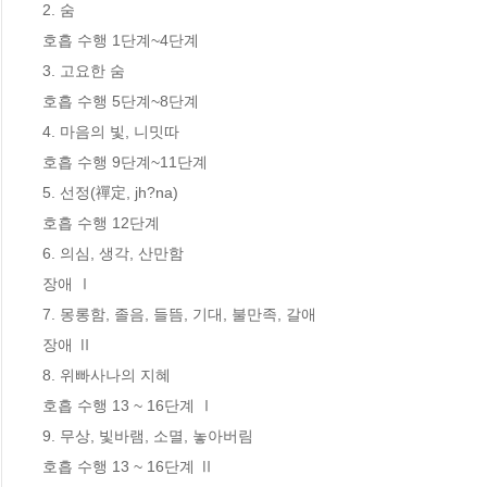
2. 숨

호흡 수행 1단계~4단계

3. 고요한 숨

호흡 수행 5단계~8단계

4. 마음의 빛, 니밋따

호흡 수행 9단계~11단계

5. 선정(禪定, jh?na)

호흡 수행 12단계

6. 의심, 생각, 산만함

장애 Ⅰ

7. 몽롱함, 졸음, 들뜸, 기대, 불만족, 갈애

장애 Ⅱ

8. 위빠사나의 지혜

호흡 수행 13 ~ 16단계 Ⅰ

9. 무상, 빛바램, 소멸, 놓아버림

호흡 수행 13 ~ 16단계 Ⅱ
