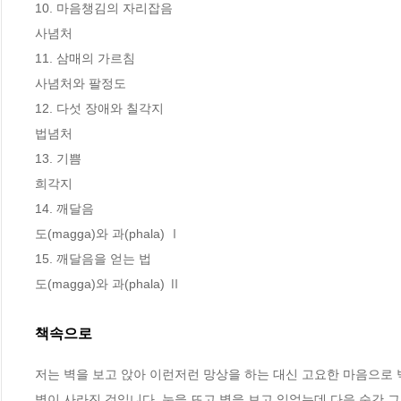
10. 마음챙김의 자리잡음

사념처

11. 삼매의 가르침

사념처와 팔정도

12. 다섯 장애와 칠각지

법념처

13. 기쁨

희각지

14. 깨달음

도(magga)와 과(phala) Ⅰ

15. 깨달음을 얻는 법

도(magga)와 과(phala) Ⅱ
책속으로
저는 벽을 보고 앉아 이런저런 망상을 하는 대신 고요한 마음으로 
벽이 사라진 것입니다. 눈을 뜨고 벽을 보고 있었는데 다음 순간 