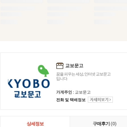
교보문고
꿈을 피우는 세상, 인터넷 교보문고
입니다.
가게주인 :
교보문고
전화 및 택배정보
상세정보
구매후기
(0)