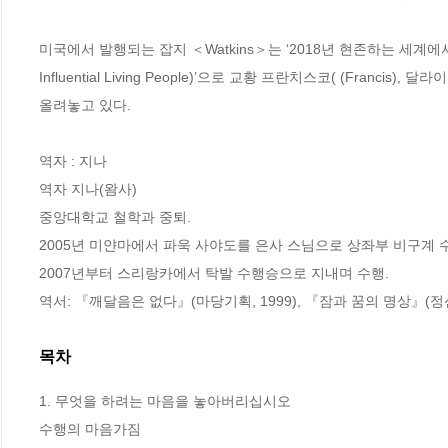
미국에서 발행되는 잡지 ＜Watkins＞는 ‘2018년 현존하는 세계에서 가장 영향력
Influential Living People)’으로 교황 프란치스코( (Francis)
올려놓고 있다.

역자 : 지나

역자 지나(왐사)

중앙대학교 철학과 중퇴.

2005년 미얀마에서 파욱 사야도를 은사 스님으로 상좌부 비구계 수계
2007년부터 스리랑카에서 탁발 수행승으로 지내며 수행.

역서: 『깨달음은 없다』(마당기획, 1999), 『잠과 꿈의 명상』(정신
목차
1. 무엇을 하려는 마음을 놓아버리십시오

수행의 마음가짐
