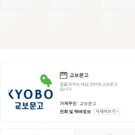
교보문고
꿈을 피우는 세상, 인터넷 교보문고
입니다.
가게주인 :
교보문고
전화 및 택배정보