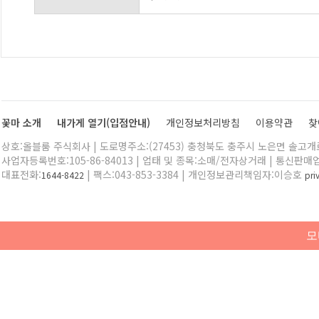
꽃마 소개
내가게 열기(입점안내)
개인정보처리방침
이용약관
찾
상호:올블룸 주식회사 | 도로명주소:(27453) 충청북도 충주시 노은면 솔고개로 
사업자등록번호:105-86-84013 | 업태 및 종목:소매/전자상거래 | 통신판매
대표전화:
| 팩스:043-853-3384 | 개인정보관리책임자:이승호
1644-8422
pr
모