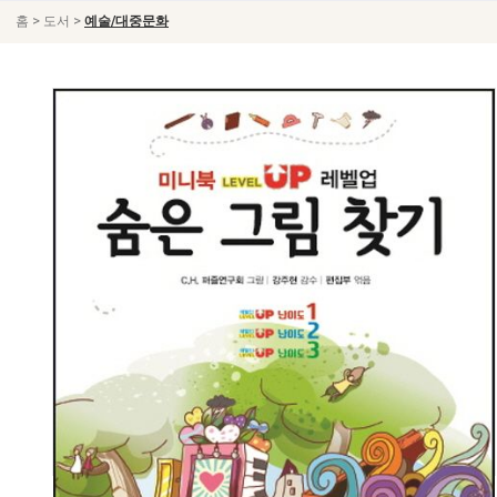
>
>
홈
도서
예술/대중문화