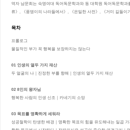
역자 남문희는 숙명여대 독어독문학과와 동 대학원 독어독문학과를 
류》, 《풍뎅이의 나라들에서》, 《은밀한 사전》, 《거미 길들이기
목차
프롤로그

물질적인 부가 꼭 행복을 보장하지는 않는다

01 인생의 열두 가지 재산
두 얼굴의 나｜진정한 부를 향해｜인생의 열두 가지 재산

02 8인의 왕자님
행복한 사람의 인생 신조｜카네기의 소망

03 목표를 명확하게 세워라
성공철학이 탄생한 배경｜명확한 목표의 힘을 유도해내는 일곱 가