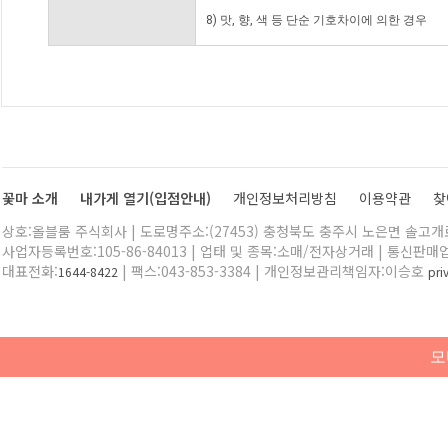
8) 맛, 향, 색 등 단순 기호차이에 의한 경우
꽃마 소개
내가게 열기(입점안내)
개인정보처리방침
이용약관
찾
상호:올블룸 주식회사 | 도로명주소:(27453) 충청북도 충주시 노은면 솔고개로 
사업자등록번호:105-86-84013 | 업태 및 종목:소매/전자상거래 | 통신판매
대표전화:
| 팩스:043-853-3384 | 개인정보관리책임자:이승호
1644-8422
pr
모