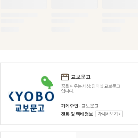
교보문고
꿈을 피우는 세상, 인터넷 교보문고
입니다.
가게주인 :
교보문고
전화 및 택배정보