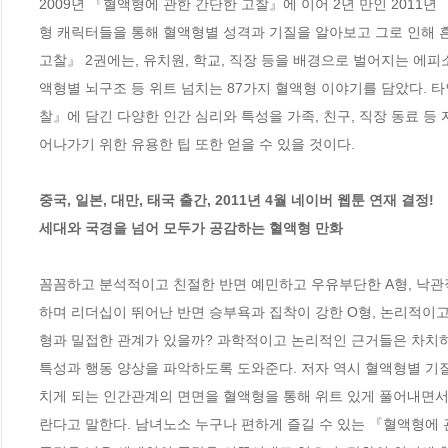
2009년 『혈액형에 관한 간단한 고찰』에 이어 2년 만인 2011년 『
형 캐릭터들을 통해 혈액형별 성격과 기질을 알아보고 그로 인해 
고찰』 2권에는, 유치원, 학교, 직장 등을 배경으로 벌어지는 에
액형별 뇌구조 등 위트 넘치는 87가지 혈액형 이야기를 담았다. 
찰』에 담긴 다양한 인간 심리와 특성을 가족, 친구, 직장 동료 등
어나가기 위한 유용한 팁 또한 얻을 수 있을 것이다.

중국, 일본, 대만, 태국 출간, 2011년 4월 네이버 웹툰 연재 결정!

세대와 국경을 넘어 모두가 공감하는 혈액형 만화
꼼꼼하고 분석적이고 친절한 반면 예민하고 우유부단한 A형, 낙관
하며 리더십이 뛰어난 반면 승부욕과 집착이 강한 O형, 논리적이고
형과 밀접한 관계가 있을까? 과학적이고 논리적인 근거들은 차치하
특성과 행동 양상을 파악하도록 도와준다. 저자 역시 혈액형별 기
치게 되는 인간관계의 면면을 혈액형을 통해 위트 있게 풀어내면서, 
란다고 말한다. 남녀노소 누구나 편하게 즐길 수 있는 『혈액형에 관