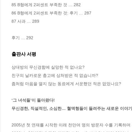
85 B형에게 2퍼센트 부족한 것 … 282 

86 B형에게 2퍼센트 부족한 것: 후기 … 287

87 사과 … 289 

후기 … 292
출판사 서평
상대방의 무신경함에 실망한 적 없나요? 

친구의 날카로운 충고에 상처받은 적 없습니까?

좀처럼 마음을 열지 않는 동료에게 서운했던 적은 없었나요? 

‘그 녀석들’이 돌아왔다!

무신경한, 직설적인, 소심한… 혈액형들이 들려주는 새로운 이야
2005년 첫 연재를 시작한 이래 천만여 명의 방문자 수를 기록하며