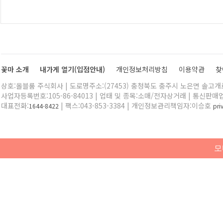
꽃마 소개
내가게 열기(입점안내)
개인정보처리방침
이용약관
찾
상호:올블룸 주식회사 | 도로명주소:(27453) 충청북도 충주시 노은면 솔고개로 
사업자등록번호:105-86-84013 | 업태 및 종목:소매/전자상거래 | 통신판매
대표전화:
| 팩스:043-853-3384 | 개인정보관리책임자:이승호
1644-8422
pr
모