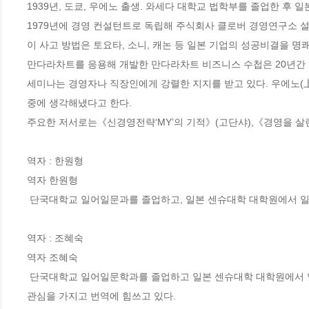
1939년, 도쿄, 우에노 출생. 와세다 대학교 법학부를 졸업한 후 일본
1979년에 경영 컨설턴트로 독립해 주식회사 클로버 경영연구소 설립.
이 사고 방법은 토요타, 소니, 캐논 등 일본 기업의 성공비결을 명쾌히 
만다라차트를 응용해 개발한 만다라차트 비즈니스 수첩은 20년간 롱
세미나는 경영자나 직장인에게 강렬한 지지를 받고 있다. 우에노(
중에 생각해냈다고 한다. 

주요한 저서로는《신경영전략‘MY’의 기적》(고단샤),《경영을 살린
역자 : 한원형

역자 한원형

 단국대학교 일어일문과를 졸업하고, 일본 센슈대학 대학원에서 일본어학을 전공하였다. 현재 모교인 단국대학교 일본어과 교수로 재직 중이다.

역자 : 조혜숙

역자 조혜숙

 단국대학교 일어일문학과를 졸업하고 일본 센슈대학 대학원에서 일본 문학을 전공하였다. 단국대학교 일본어과 초빙교수로 일본의 언어, 문화에 
관심을 가지고 번역에 힘쓰고 있다.