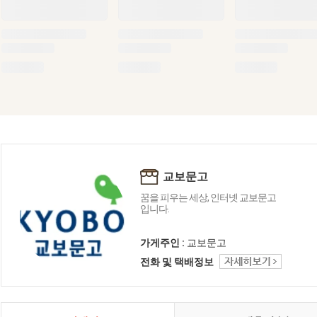
교보문고
꿈을 피우는 세상, 인터넷 교보문고
입니다.
가게주인 :
교보문고
전화 및 택배정보