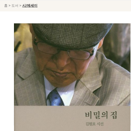
>
>
홈
도서
시/에세이