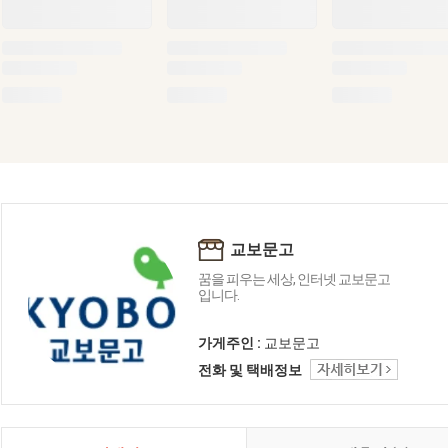
교보문고
꿈을 피우는 세상, 인터넷 교보문고
입니다.
가게주인 :
교보문고
전화 및 택배정보