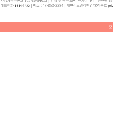
사업자등록번호:105-86-84013 | 업태 및 종목:소매/전자상거래 | 통신판매
대표전화:
| 팩스:043-853-3384 | 개인정보관리책임자:이승호
1644-8422
pr
모