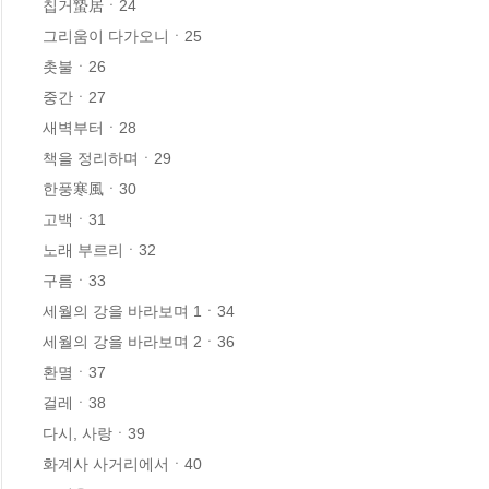
칩거蟄居ㆍ24

그리움이 다가오니ㆍ25

촛불ㆍ26

중간ㆍ27

새벽부터ㆍ28

책을 정리하며ㆍ29

한풍寒風ㆍ30

고백ㆍ31

노래 부르리ㆍ32

구름ㆍ33

세월의 강을 바라보며 1ㆍ34

세월의 강을 바라보며 2ㆍ36

환멸ㆍ37

걸레ㆍ38

다시, 사랑ㆍ39

화계사 사거리에서ㆍ40
