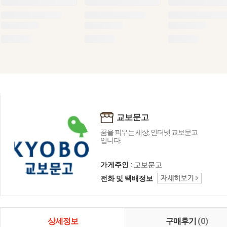
교보문고
꿈을 피우는 세상, 인터넷 교보문고
입니다.
가게주인 :
교보문고
전화 및 택배정보
상세정보
구매후기
(0)