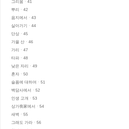
그리움ㆍ41

뿌리ㆍ42

음지에서ㆍ43

살아가기ㆍ44

단상ㆍ45

가을 산ㆍ46

가리ㆍ47

타파ㆍ48

낮은 자리ㆍ49

혼자ㆍ50

슬픔에 대하여ㆍ51

백담사에서ㆍ52

인생 고개ㆍ53

상가喪家에서ㆍ54

새벽ㆍ55

그래도 가라ㆍ56
