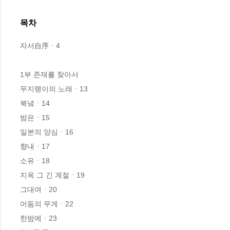
목차
자서自序ㆍ4

1부 존재를 찾아서

무지랭이의 노래ㆍ13

북녘ㆍ14

밤은ㆍ15

일본의 양심ㆍ16

향내ㆍ17

소유ㆍ18

지옥 그 긴 계절ㆍ19

그대여ㆍ20

어둠의 무게ㆍ22

한밤에ㆍ23
