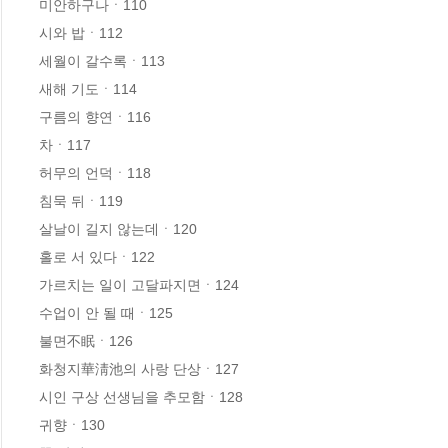
미안하구나ㆍ110

시와 밥ㆍ112

세월이 갈수록ㆍ113

새해 기도ㆍ114

구름의 향연ㆍ116

차ㆍ117

허무의 언덕ㆍ118

침묵 뒤ㆍ119

살날이 길지 않는데ㆍ120

홀로 서 있다ㆍ122

가르치는 일이 고달파지면ㆍ124

수업이 안 될 때ㆍ125

불면不眠ㆍ126

화청지華淸池의 사랑 단상ㆍ127

시인 구상 선생님을 추모함ㆍ128

귀향ㆍ130
