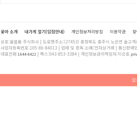
꽃마 소개
내가게 열기(입점안내)
개인정보처리방침
이용약관
찾
상호:올블룸 주식회사 | 도로명주소:(27453) 충청북도 충주시 노은면 솔고개로 
사업자등록번호:105-86-84013 | 업태 및 종목:소매/전자상거래 | 통신판매
대표전화:
| 팩스:043-853-3384 | 개인정보관리책임자:이승호
1644-8422
pr
모