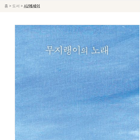
>
>
홈
도서
시/에세이