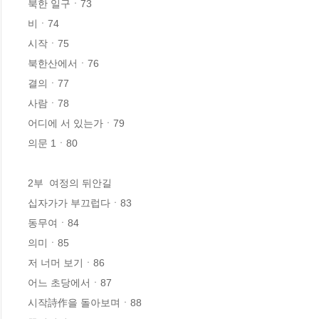
북한 일구ㆍ73

비ㆍ74

시작ㆍ75

북한산에서ㆍ76

결의ㆍ77

사람ㆍ78

어디에 서 있는가ㆍ79

의문 1ㆍ80

2부  여정의 뒤안길

십자가가 부끄럽다ㆍ83

동무여ㆍ84

의미ㆍ85

저 너머 보기ㆍ86

어느 초당에서ㆍ87

시작詩作을 돌아보며ㆍ88
