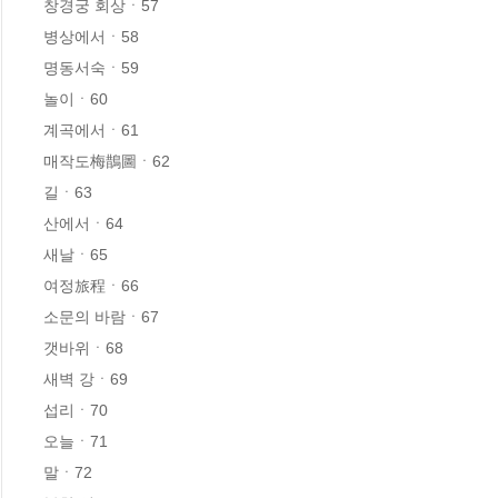
창경궁 회상ㆍ57

병상에서ㆍ58

명동서숙ㆍ59

놀이ㆍ60

계곡에서ㆍ61

매작도梅鵲圖ㆍ62

길ㆍ63

산에서ㆍ64

새날ㆍ65

여정旅程ㆍ66

소문의 바람ㆍ67

갯바위ㆍ68

새벽 강ㆍ69

섭리ㆍ70

오늘ㆍ71

말ㆍ72
