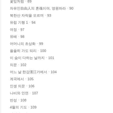
꽃잎처럼ㆍ89

자유인自由人의 혼魂이여, 영원하라ㆍ90

북한산 자락을 오르며ㆍ93

유럽 기행 1ㆍ94

여정ㆍ97

유배ㆍ98

어머니의 초상화ㆍ99

쓸쓸히 가도 되리ㆍ100

이 숨이 다하는 날까지ㆍ101

의문ㆍ102

어느 날 한강漢江가에서ㆍ104

계곡에서ㆍ105

인생 의문ㆍ106

나비와 인연ㆍ107

반성ㆍ108

4월의 기도ㆍ109
