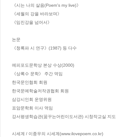
《시는 나의 살음(Poem's my live)》

《세월의 강을 바라보며》

《임진강을 넘어서》

논문

《청록파 시 연구》(1987) 등 다수

에피포도문학상 본상 수상(2000)

《상록수 문학》 주간 역임

한국문인협회 회원

한국문예학술저작권협회 회원

삼강시인회 운영위원

표암문학회 이사 역임

강서평생학습관(꿈꾸는어린이도서관) 시창작교실 지도

시세계 / 이종우의 시세계(www.ilovepoem.co.kr)