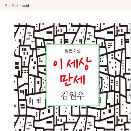
>
>
홈
도서
소설