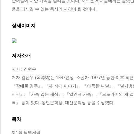
단어들에 대한 기억을 살려줄 것이며, 새로운 세대들에게는 몰랐던
움을 되새길 수 있는 독서의 시간이 될 것이다.
상세이미지
저자소개
저자 : 김원우

저자 김원우 (金源祐)는 1947년생. 소설가. 1977년 등단 이후 
『장애물 경주』, 『세 자매 이야기』, 『아득한 나날』, 『벌거벗
시간』, 『가슴 없는 세상』, 『일인극 가족』, 『모노가미의 새 
록』 등이 있다. 동인문학상, 대산문학상 등을 수상했다.
목차
제1장 낙엽처럼 
