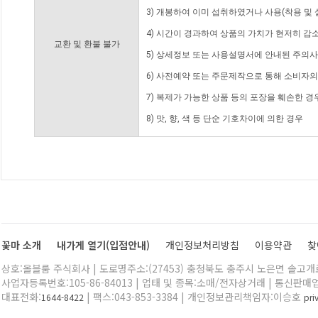
3) 개봉하여 이미 섭취하였거나 사용(착용 및 
4) 시간이 경과하여 상품의 가치가 현저히 감
교환 및 환불 불가
5) 상세정보 또는 사용설명서에 안내된 주의사
6) 사전예약 또는 주문제작으로 통해 소비자
7) 복제가 가능한 상품 등의 포장을 훼손한 경
8) 맛, 향, 색 등 단순 기호차이에 의한 경우
꽃마 소개
내가게 열기(입점안내)
개인정보처리방침
이용약관
찾
상호:올블룸 주식회사 | 도로명주소:(27453) 충청북도 충주시 노은면 솔고개로 
사업자등록번호:105-86-84013 | 업태 및 종목:소매/전자상거래 | 통신판매
대표전화:
| 팩스:043-853-3384 | 개인정보관리책임자:이승호
1644-8422
pr