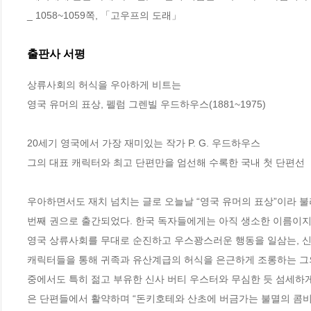
_ 1058~1059쪽, 「고우프의 도래」
출판사 서평
상류사회의 허식을 우아하게 비트는

영국 유머의 표상, 펠럼 그렌빌 우드하우스(1881~1975)

20세기 영국에서 가장 재미있는 작가 P. G. 우드하우스

그의 대표 캐릭터와 최고 단편만을 엄선해 수록한 국내 첫 단편선

우아하면서도 재치 넘치는 글로 오늘날 “영국 유머의 표상”이라 
번째 권으로 출간되었다. 한국 독자들에게는 아직 생소한 이름이지만
영국 상류사회를 무대로 순진하고 우스꽝스러운 행동을 일삼는, 신
캐릭터들을 통해 귀족과 유산계급의 허식을 은근하게 조롱하는 그의
중에서도 특히 젊고 부유한 신사 버티 우스터와 무심한 듯 섬세하게 
은 단편들에서 활약하며 “돈키호테와 산초에 버금가는 불멸의 콤비”