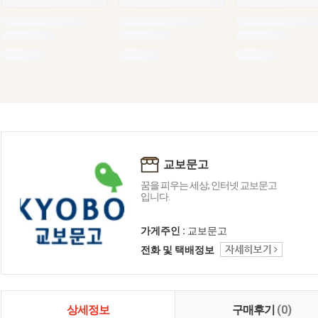
교보문고
꿈을 피우는 세상, 인터넷 교보문고
입니다.
가게주인 :
교보문고
전화 및 택배정보
상세정보
구매후기
(0)