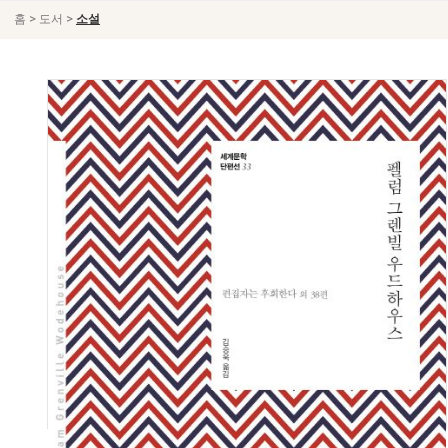
>
>
홈
도서
소설