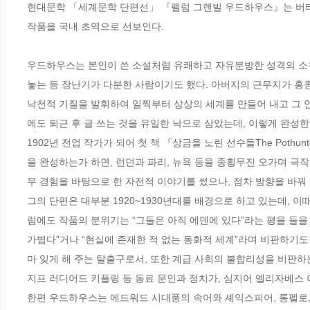
현대문학 「세계문학 단편선」 『펠럼 그렌빌 우드하우스』는 버티와
작품을 국내 초역으로 선보인다.

우드하우스는 본인이 쓴 소설처럼 유쾌하고 자유분방한 성격의 소유
놓는 등 장난기가 다분한 사람이기도 했다. 아버지의 근무지가 홍
낙천적 기질을 발휘하여 일찍부터 상상의 세계를 만들어 내고 그 
에도 퇴근 후 글 쓰는 것을 유일한 낙으로 삼았는데, 이렇게 완성한
1902년 전업 작가가 되어 첫 책 『상금을 노린 선수들The Pothu
을 완성하는가 하면, 런던과 파리, 뉴욕 등을 종횡무진 오가며 극작
무 경험을 바탕으로 한 자전적 이야기를 썼으나, 점차 방향을 바꿔 
그의 단편은 대부분 1920~1930년대를 배경으로 하고 있는데, 
럼에도 작품의 분위기는 “그들은 아직 에덴에 있다”라는 평을 들을
가볍다”거나 “현실에 존재한 적 없는 동화적 세계”라며 비판하기
마 잊게 해 주는 탈출구로서, 또한 계급 사회의 불합리성을 비판하는
지프 러디어드 키플링 등 동료 문인과 정치가, 심지어 엘리자베스 여
한편 우드하우스는 에드워드 시대풍의 속어와 셰익스피어, 롱펠로,