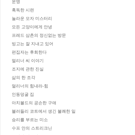
운명

혹독한 시련

놀라운 모자 미스터리 

모든 고양이에게 안녕 

프레드 삼촌의 정신없는 방문

빙고는 잘 지내고 있어 

편집자는 후회한다

멀리너 씨 이야기 

조지에 관한 진실 

삶의 한 조각

멀리너의 힘내라-힘

인동덩굴 집

아치볼드의 공손한 구애 

블러들리 코트에서 생긴 불쾌한 일

승리를 부르는 미소 

수프 안의 스트리크닌
