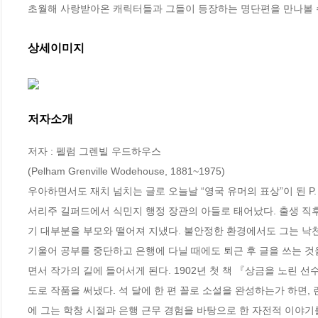
초월해 사랑받아온 캐릭터들과 그들이 등장하는 명단편을 만나볼 
상세이미지
저자소개
저자 : 펠럼 그렌빌 우드하우스

(Pelham Grenville Wodehouse, 1881~1975)

우아하면서도 재치 넘치는 글로 오늘날 “영국 유머의 표상”이 된 P.
서리주 길퍼드에서 식민지 행정 장관의 아들로 태어났다. 출생 직
기 대부분을 부모와 떨어져 지냈다. 불안정한 환경에서도 그는 낙천
기울어 공부를 중단하고 은행에 다닐 때에도 퇴근 후 글을 쓰는 것
면서 작가의 길에 들어서게 된다. 1902년 첫 책 『상금을 노린 선
도로 작품을 써냈다. 석 달에 한 편 꼴로 소설을 완성하는가 하면,
에 그는 학창 시절과 은행 근무 경험을 바탕으로 한 자전적 이야기