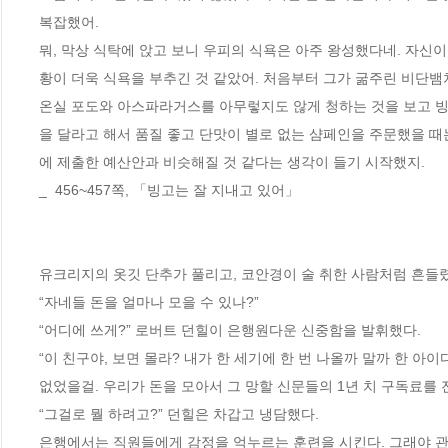
복잡했어. 
뭐, 막상 식탁에 앉고 보니 우피의 식욕은 아주 왕성했다네. 자신
황이 더욱 식욕을 부추긴 것 같았어. 처음부터 그가 굶주린 비단뱀
온실 포도와 아스파라거스를 아무렇지도 않게 청하는 것을 보고 
을 달라고 해서 품질 좋고 단맛이 별로 없는 샴페인을 주문했을 때
에 제출한 예산안과 비슷해질 것 같다는 생각이 들기 시작했지.
_  456~457쪽, 「빙고는 잘 지내고 있어」
유크리지의 옷깃 단추가 풀리고, 코안경이 술 취한 사람처럼 흔들렸
“자네들 돈을 얼마나 모을 수 있나?” 
“어디에 쓰게?” 로버트 던힐이 은행원다운 신중함을 발휘했다. 
“이 친구야, 보면 몰라? 내가 한 세기에 한 번 나올까 말까 한 아
없었을걸. 우리가 돈을 모아서 그 망할 신문들의 1년 치 구독료를 전
“그걸로 뭘 하려고?” 던힐은 차갑고 냉담했다. 
은행에서는 직원들에게 감정을 억누르는 훈련을 시킨다. 그래야 관리