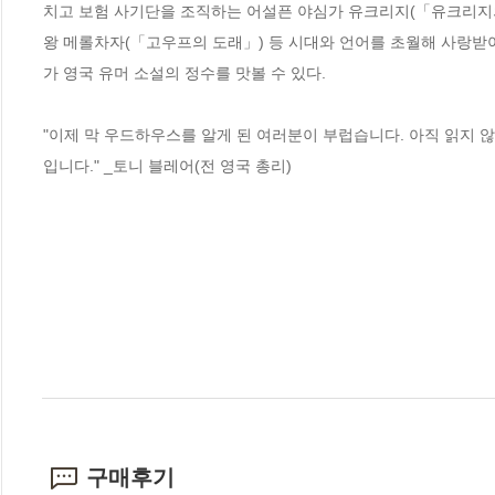
치고 보험 사기단을 조직하는 어설픈 야심가 유크리지(「유크리지의 
왕 메롤차자(「고우프의 도래」) 등 시대와 언어를 초월해 사랑받
가 영국 유머 소설의 정수를 맛볼 수 있다.

"이제 막 우드하우스를 알게 된 여러분이 부럽습니다. 아직 읽지 않
입니다." _토니 블레어(전 영국 총리)
구매후기