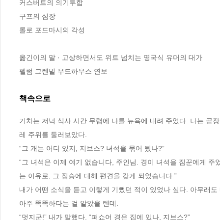
커스버트의 의기투합 

구프의 심장 

롤로 포드마시의 각성 

옮긴이의 말 · 고상하면서도 위트 넘치는 영국식 유머의 대가 

펠럼 그렌빌 우드하우스 연보
책속으로
기차는 저녁 식사 시간 무렵에 나를 뉴욕에 내려 주었다. 나는 곧장
레 주위를 둘러보았다.
“그 개는 어디 있지, 지브스? 녀석을 묶어 뒀나?”
“그 녀석은 이제 여기 없습니다, 주인님. 경이 녀석을 짐꾼에게 
는 이유로, 그 짐승에 대해 편견을 갖게 되었습니다.”
내가 어떤 소식을 듣고 이렇게 기뻤던 적이 있었나 싶다. 아무래도
아주 똑똑하다는 걸 알았을 텐데.
“멋지군!” 내가 말했다. “퍼쇼어 경은 집에 있나, 지브스?”