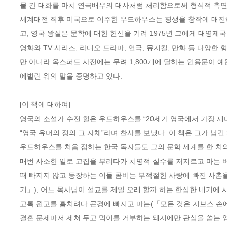
물 간 대화를 마치 연극배우의 대사처럼 처리함으로써 형식적 측면
세계대전 직후 미국으로 이주한 우드하우스는 평생을 창작에 매진해 
고, 영국 왕실은 문학에 대한 헌신을 기려 1975년 그에게 대영제국
영화와 TV 시리즈, 라디오 드라마, 연극, 뮤지컬, 만화 등 다양
만 아니라 옥스퍼드 사전에는 무려 1,800개에 달하는 인용문이 
에벌린 워의 말을 증명하고 있다.

[이 책에 대하여]

영국의 소설가 수전 힐은 우드하우스를 “20세기 영국에서 가장 재
“영국 유머의 정의 그 자체”라며 찬사를 보냈다. 이 책은 그가 남긴
우드하우스를 처음 접하는 한국 독자들도 그의 문학 세계를 한 치의 
매번 사소한 일로 고집을 부리다가 치명적 실수를 저지르고 마는 버
때 빠지지 않고 등장하는 이들 콤비는 부적절한 사랑에 빠진 사촌을
기」), 어느 목사님이 설교를 제일 오래 할까 하는 한심한 내기에
고록 원고를 훔치려다 곤경에 빠지고 마는(「모든 것은 지브스 손에
결혼 문제마저 제쳐 두고 먹이를 거부하는 돼지에만 관심을 쏟는 엉