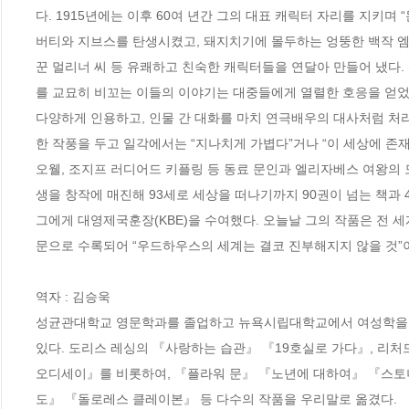
다. 1915년에는 이후 60여 년간 그의 대표 캐릭터 자리를 지키
버티와 지브스를 탄생시켰고, 돼지치기에 몰두하는 엉뚱한 백작 엠
꾼 멀리너 씨 등 유쾌하고 친숙한 캐릭터들을 연달아 만들어 냈다
를 교묘히 비꼬는 이들의 이야기는 대중들에게 열렬한 호응을 얻었
다양하게 인용하고, 인물 간 대화를 마치 연극배우의 대사처럼 처
한 작풍을 두고 일각에서는 “지나치게 가볍다”거나 “이 세상에 존재
오웰, 조지프 러디어드 키플링 등 동료 문인과 엘리자베스 여왕의 
생을 창작에 매진해 93세로 세상을 떠나기까지 90권이 넘는 책과 4
그에게 대영제국훈장(KBE)을 수여했다. 오늘날 그의 작품은 전 세
문으로 수록되어 “우드하우스의 세계는 결코 진부해지지 않을 것”이
역자 : 김승욱

성균관대학교 영문학과를 졸업하고 뉴욕시립대학교에서 여성학을 공
있다. 도리스 레싱의 『사랑하는 습관』 『19호실로 가다』, 리처드 
오디세이』를 비롯하여, 『플라워 문』 『노년에 대하여』 『스토
도』 『돌로레스 클레이본』 등 다수의 작품을 우리말로 옮겼다.