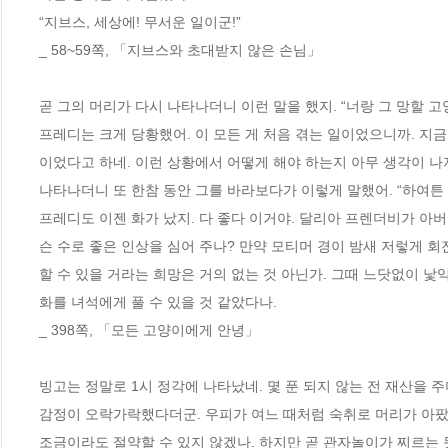
“지브스, 세상에! 무서운 일이군!”
_ 58~59쪽, 「지브스와 초대받지 않은 손님」 
곧 그의 머리가 다시 나타나더니 이런 말을 했지. “너랑 그 망할 고
프레디는 크게 당황했어. 이 모든 게 처음 겪는 일이었으니까. 지금
이었다고 하네. 이런 상황에서 어떻게 해야 하는지 아무 생각이 나
나타나더니 또 한참 동안 그를 바라보다가 이렇게 말했어. “하여튼
프레디도 이젠 화가 났지. 다 좋다 이거야. 달리아 프렌더비가 아
슨 수로 좋은 인상을 심어 주나? 만약 모티머 경이 밤새 저렇게 
할 수 있을 거라는 희망은 거의 없는 것 아닌가. 그때 느닷없이 낯
화를 녀석에게 풀 수 있을 것 같았다나.
_ 398쪽, 「모든 고양이에게 안녕」 
빙고는 정말로 1시 정각에 나타났네. 몇 푼 되지 않는 전 재산을 
감정이 오락가락했다더군. 우피가 여느 때처럼 숙취로 머리가 아팠
조금이라도 절약할 수 있지 않겠나. 하지만 곧 관자놀이가 찌르는 