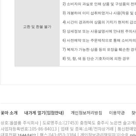
2) 소비자의 과실로 인해 상품 및 구성품의 
3) 개봉하여 이미 섭취하였거나 사용(착용 및 
4) 시간이 경과하여 상품의 가치가 현저히 감
교환 및 환불 불가
5) 상세정보 또는 사용설명서에 안내된 주의사
6) 사전예약 또는 주문제작으로 통해 소비자
7) 복제가 가능한 상품 등의 포장을 훼손한 경
8) 맛, 향, 색 등 단순 기호차이에 의한 경우
꽃마 소개
내가게 열기(입점안내)
개인정보처리방침
이용약관
찾
상호:올블룸 주식회사 | 도로명주소:(27453) 충청북도 충주시 노은면 솔고개로 
사업자등록번호:105-86-84013 | 업태 및 종목:소매/전자상거래 | 통신판매
대표전화:
| 팩스:043-853-3384 | 개인정보관리책임자:이승호
1644-8422
pr