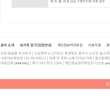
8) 맛, 향, 색 등 단순 기호차이에 의한 경우
꽃마 소개
내가게 열기(입점안내)
개인정보처리방침
이용약관
찾
상호:올블룸 주식회사 | 도로명주소:(27453) 충청북도 충주시 노은면 솔고개로 
사업자등록번호:105-86-84013 | 업태 및 종목:소매/전자상거래 | 통신판매
대표전화:
| 팩스:043-853-3384 | 개인정보관리책임자:이승호
1644-8422
pr
모