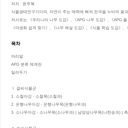
저자 : 윤주복

식물생태연구가이며, 자연이 주는 매력에 빠져 전국을 누비며 꽃과 
저서로는 《우리나라 나무 도감》, 《APG 나무 도감》, 《APG 풀
《야생화 쉽게 찾기》, 《나무 해설 도감》, 《식물 학습 도감》, 
목차
머리말 

APG 분류 체계란

일러두기

Ⅰ 겉씨식물군 

1. 소철아강 - 소철목(소철과)

2. 은행나무아강 - 은행나무목(은행나무과)

3. 소나무아강 - 소나무목(소나무과) | 남양삼나무목(나한송과) | 