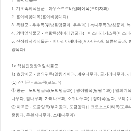
Ⅱ 속씨식물군

1. 기초속씨식물군 - 아우스트로바일레야목(오미자과) 

2. 홀아비꽃대목(홀아비꽃대과) 

3. 목련군 - 후추목(쥐방울덩굴과, 후추과) | 녹나무목(받침꽃과, 녹
4. 외떡잎식물군 - 백합목(청미래덩굴과) | 아스파라거스목(아스파라
5. 진정쌍떡잎식물군 - 미나리아재비목(매자나무과, 으름덩굴과, 방
양목과)

1> 핵심진정쌍떡잎식물군

1) 초장미군 - 범의귀목(알팅기아과, 계수나무과, 굴거리나무과, 까
(1) 장미군 - 포도목(포도과)

① 콩군 - 노박덩굴목(노박덩굴과) | 괭이밥목(담팔수과) | 말피기목
나무과, 참나무과, 가래나무과, 소귀나무과) | 장미목(삼과, 보리수
② 아욱군 - 도금양목(부처꽃과, 도금양과) | 크로소소마타목(고추나
운향과, 무환자나무과, 소태나무과)
