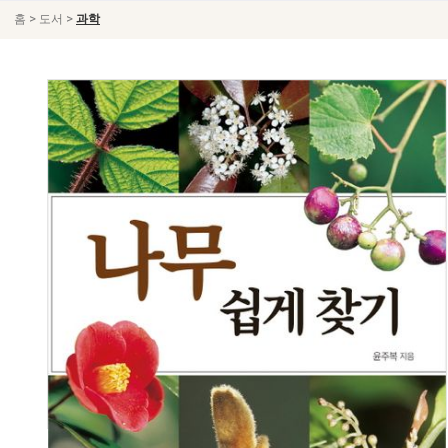
>
>
홈
도서
과학