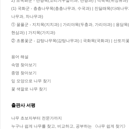
2) 초국화군 - 단향목(꼬리겨우살이과, 단향과) | 석죽목(위성류과)

(1) 국화군 - 층층나무목(층층나무과, 수국과) | 진달래목(다래나
나무과, 차나무과)

① 꿀풀군 - 지치목(지치과) | 가리야목(두충과, 가리야과) | 용담
현삼과) | 가지목(가지과) 

② 초롱꽃군 - 감탕나무목(감탕나무과) | 국화목(국화과) | 산토끼꽃
용어 해설 

속명 찾아보기 

종명 찾아보기 

잎 모양으로 나무 찾기

꽃 색깔로 나무 찾기
출판사 서평
나무 초보자부터 전문가까지 

누구나 쉽게 나무를 찾고, 비교하고, 공부하는 《나무 쉽게 찾기》
