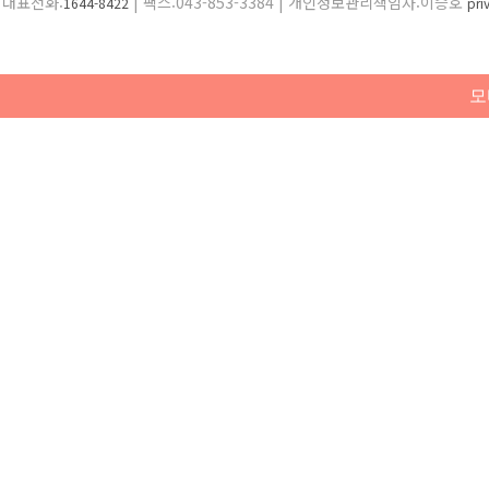
대표전화:
| 팩스:043-853-3384 | 개인정보관리책임자:이승호
1644-8422
pr
모