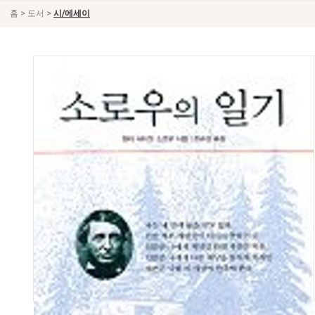
>
>
홈
도서
시/에세이