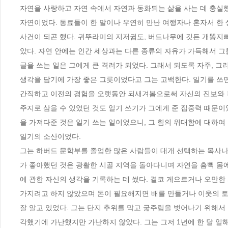
자연을 사랑하고 자연 속에서 자연과 동화되는 삶을 사는 데 충실했
자연이었다. 동료들이 한 말이나 우연히 만난 여행자나 혼자서 한 
사건이 되곤 했다. 귀뚜라미의 지저귐도, 버드나무에 깃든 개똥지빠
았다. 자연 안에는 인간 세상과는 다른 종류의 자유가 가득해서 그를
글을 쓰는 일은 그에게 큰 격려가 되었다. 그래서 되도록 자주, 그
생각을 담기에 가장 좋은 그릇이었다고 그는 고백한다. 일기를 쓰
간직하고 이전의 경험을 오랫동안 되새겨봄으로써 자신의 진보와 후
주지로 삼을 수 있었던 것도 일기 쓰기가 그에게 준 집중력 때문이
을 가져다준 것은 일기 쓰는 일이었으니, 그 힘의 위대함에 대하여 
일기의 소산이었다. 

그는 하버드 문학부를 졸업한 많은 사람들이 대개 선택하는 목사나 의
가 좋아했던 것은 광활한 시골 지역을 돌아다니며 자연을 흠뻑 몸에
에 관한 자신의 생각을 기록하는 데 썼다. 결코 게으르거나 오만한
가지려고 하지 않았으며 돈이 필요해지면 배를 만들거나 이웃의 토
잘 알고 있었다. 그는 단지 추위를 막고 굶주림을 벗어나기 위해서 
각했기에 가난했지만 가난하지 않았다. 그는 그저 1년에 한 달 일해