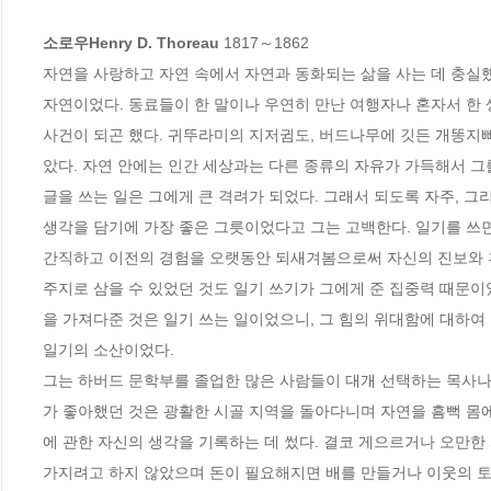
소로우Henry D. Thoreau 
1817～1862

자연을 사랑하고 자연 속에서 자연과 동화되는 삶을 사는 데 충실했
자연이었다. 동료들이 한 말이나 우연히 만난 여행자나 혼자서 한 
사건이 되곤 했다. 귀뚜라미의 지저귐도, 버드나무에 깃든 개똥지빠
았다. 자연 안에는 인간 세상과는 다른 종류의 자유가 가득해서 그를
글을 쓰는 일은 그에게 큰 격려가 되었다. 그래서 되도록 자주, 그
생각을 담기에 가장 좋은 그릇이었다고 그는 고백한다. 일기를 쓰
간직하고 이전의 경험을 오랫동안 되새겨봄으로써 자신의 진보와 후
주지로 삼을 수 있었던 것도 일기 쓰기가 그에게 준 집중력 때문이
을 가져다준 것은 일기 쓰는 일이었으니, 그 힘의 위대함에 대하여 
일기의 소산이었다. 

그는 하버드 문학부를 졸업한 많은 사람들이 대개 선택하는 목사나 의
가 좋아했던 것은 광활한 시골 지역을 돌아다니며 자연을 흠뻑 몸에
에 관한 자신의 생각을 기록하는 데 썼다. 결코 게으르거나 오만한
가지려고 하지 않았으며 돈이 필요해지면 배를 만들거나 이웃의 토