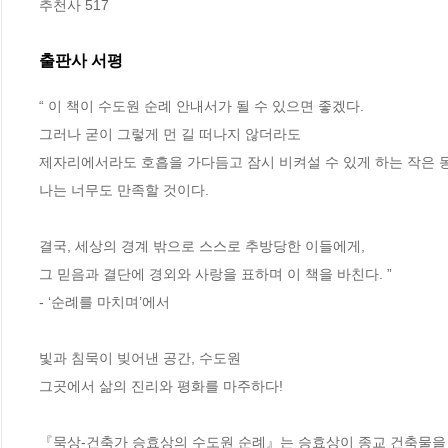
추천사 517
출판사 서평
“ 이 책이 수도원 순례 안내서가 될 수 있으면 좋겠다. 

그러나 굳이 그렇게 먼 길 떠나지 않더라도 

제자리에서라도 호흡을 가다듬고 잠시 비켜설 수 있게 하는 작은 동기
나는 너무도 만족할 것이다. 

결국, 세상의 경계 밖으로 스스로 추방당한 이들에게, 

그 믿음과 결단에 경외와 사랑을 표하며 이 책을 바친다. ”

- ‘순례를 마치며’에서

빛과 침묵이 빚어낸 공간, 수도원

그곳에서 삶의 진리와 평화를 마주하다! 

『묵상-건축가 승효상의 수도원 순례』는 승효상이 종교 건축물을 