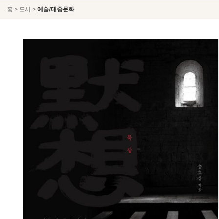
>
>
홈
도서
예술/대중문화