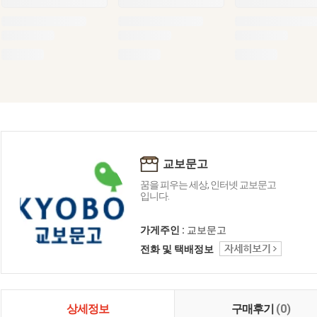
교보문고
꿈을 피우는 세상, 인터넷 교보문고
입니다.
가게주인 :
교보문고
전화 및 택배정보
상세정보
구매후기
(0)