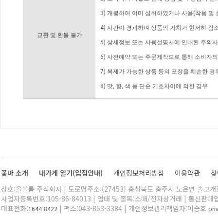
3) 개봉하여 이미 섭취하였거나 사용(착용 및 
4) 시간이 경과하여 상품의 가치가 현저히 감
교환 및 환불 불가
5) 상세정보 또는 사용설명서에 안내된 주의사
6) 사전예약 또는 주문제작으로 통해 소비자
7) 복제가 가능한 상품 등의 포장을 훼손한 경
8) 맛, 향, 색 등 단순 기호차이에 의한 경우
꽃마 소개
내가게 열기(입점안내)
개인정보처리방침
이용약관
찾
상호:올블룸 주식회사 | 도로명주소:(27453) 충청북도 충주시 노은면 솔고개로 
사업자등록번호:105-86-84013 | 업태 및 종목:소매/전자상거래 | 통신판매
대표전화:
| 팩스:043-853-3384 | 개인정보관리책임자:이승호
1644-8422
pr