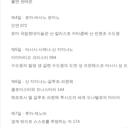
불면·판테온 

제4일 · 로마-바사노 로마노 

인연 072 

로마 국립현대미술관·산 칼리스토 카타콤베·산 빈첸초 수도원 

제5일 · 아시시-시에나-산 지미냐노 

이미타티오 크리스티 094 

수도원의 발생·생 갈렌 수도원의 도면·성 프란체스코·아시시 성 프
제6일 · 산 지미냐노-갈루초-피렌체

클로이스터와 모나스터리 144

체르토사 델 갈루초·피렌체·투시도의 세계·도나텔로의 마리아 

제7일 · 루카-제노바

경계 밖으로 스스로를 추방하는 자 174
