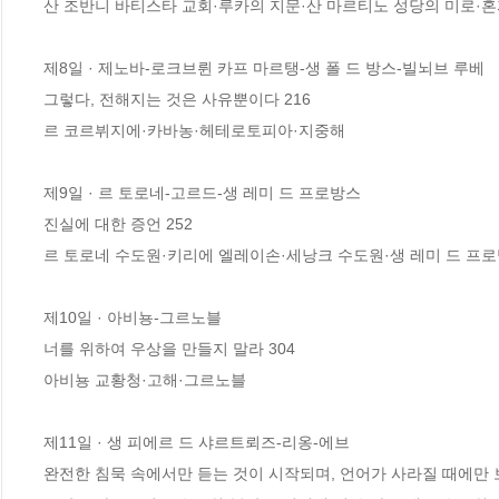
산 조반니 바티스타 교회·루카의 지문·산 마르티노 성당의 미로·혼
제8일 · 제노바-로크브륀 카프 마르탱-생 폴 드 방스-빌뇌브 루베

그렇다, 전해지는 것은 사유뿐이다 216

르 코르뷔지에·카바농·헤테로토피아·지중해

제9일 · 르 토로네-고르드-생 레미 드 프로방스

진실에 대한 증언 252

르 토로네 수도원·키리에 엘레이손·세낭크 수도원·생 레미 드 프로방
제10일 · 아비뇽-그르노블

너를 위하여 우상을 만들지 말라 304

아비뇽 교황청·고해·그르노블

제11일 · 생 피에르 드 샤르트뢰즈-리옹-에브

완전한 침묵 속에서만 듣는 것이 시작되며, 언어가 사라질 때에만 보