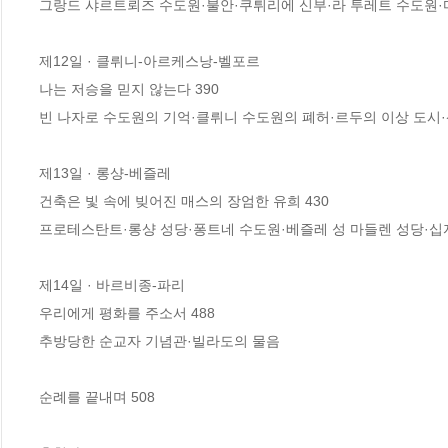
그랑드 샤르트뢰즈 수도원·불안·쿠튀리에 신부·라 투레트 수도원·마
제12일 · 클뤼니-아르케스낭-벨포르

나는 저승을 믿지 않는다 390

빈 나자로 수도원의 기억·클뤼니 수도원의 폐허·르두의 이상 도시·
제13일 · 롱샹-베즐레

건축은 빛 속에 빚어진 매스의 장엄한 유희 430

프로테스탄트·롱샹 성당·퐁트네 수도원·베즐레 성 마들렌 성당·십
제14일 · 바르비종-파리

우리에게 평화를 주소서 488

추방당한 순교자 기념관·빌라도의 물음 

순례를 끝내며 508
