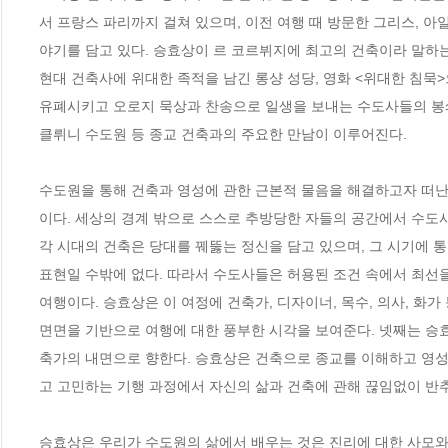
서 프랑스 파리까지 걸쳐 있으며, 이전 여행 때 방문한 그리스, 아일
야기를 담고 있다. 승효상이 르 코르뷔지에 최고의 건축이라 말하는 
현대 건축사에 위대한 족적을 남긴 롱샹 성당, 영화 <위대한 침묵>으
유폐시키고 오로지 묵상과 찬송으로 일생을 보내는 수도사들의 봉쇄
클뤼니 수도원 등 종교 건축과의 주요한 만남이 이루어진다.

수도원을 통해 건축과 영성에 관한 근본적 물음을 해결하고자 떠난
이다. 세상의 경계 밖으로 스스로 추방당한 자들의 공간에서 수도사
각 시대의 건축은 당대를 꿰뚫는 정신을 담고 있으며, 그 시기에 통
표현일 수밖에 없다. 따라서 수도사들은 허용된 조건 속에서 최선을
여행이다. 승효상은 이 여정에 건축가, 디자이너, 목수, 의사, 화
면면을 기반으로 여행에 대한 풍부한 시각을 보여준다. 넷째는 승효
축가의 내면으로 향한다. 승효상은 건축으로 종교를 이해하고 영성
고 고민하는 기행 과정에서 자신의 삶과 건축에 관해 끊임없이 반추
승효상은 우리가 수도원의 삶에서 배우는 것은 진리에 대한 사모와 