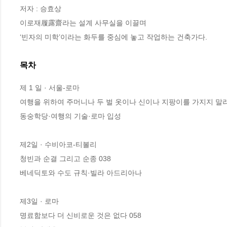
저자 : 승효상

이로재履露齋라는 설계 사무실을 이끌며 

‘빈자의 미학’이라는 화두를 중심에 놓고 작업하는 건축가다.
목차
제 1 일 · 서울-로마 

여행을 위하여 주머니나 두 벌 옷이나 신이나 지팡이를 가지지 말라 0
동숭학당·여행의 기술·로마 입성 

제2일 · 수비아코-티볼리 

청빈과 순결 그리고 순종 038 

베네딕토와 수도 규칙·빌라 아드리아나 

제3일 · 로마 

명료함보다 더 신비로운 것은 없다 058 
