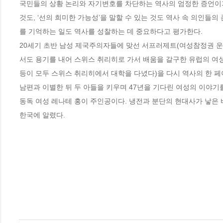
국민들의 상황 논리와 자기변호를 차단하는 역사의 엄정한 증언이기도
것도, ‘선의 희미한 가능성’을 말할 수 있는 것도 역사 속 의인들의
를 기억하는 일도 역사를 성찰하는 데 중요하다고 평가한다. 

20세기 초반 남성 제국주의자들에 맞선 서프러제트(여성참정권 운동
서도 용기를 내어 스위스 취리히로 가서 배움을 갈구한 유럽의 여
등이 모두 스위스 취리히에서 대학을 다녔다)을 다시 역사의 한 페이
남편과 이별한 뒤 두 아들을 키우며 47년을 기다린 여성의 이야기를
동독 여성 레나테 홍이 주인공이다. 냉전과 분단의 현대사가 낳은 
한국에 알렸다.