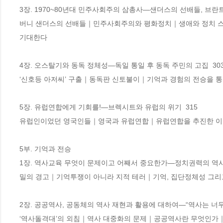
3장. 1970~80년대 민주사회주의 삼총사―샌더스의 선배들, 브란트
버니 샌더스의 선배들｜민주사회주의와 평화정치｜생애와 정치 스타
기대한다

4장. 오스탈기와 동독 정체성―독일 통일 후 동독 주민의 고집  303 
‘신호등 아저씨’ 구출｜동독판 신토불이｜기억과 경험의 전승을 
5장. 유럽연합에게 기회를!―브렉시트와 유럽의 위기  315 

유럽인이었던 영국인들｜영국과 유럽연합｜유럽연합을 추진한 이유
5부. 기억과 전승

1장. 역사교육 무엇이 문제이고 어째서 중요한가―정치권력의 역사 유린과
밀의 경고｜기억투쟁이 아니라 지적 테러｜기억, 집단정체성 그리고
2장. 공공역사, 공동체의 역사 재현과 활용에 대하여―“역사는 너무나
‘역사돌격대’의 외침｜역사 대중화의 문제｜공공역사란 무엇인가