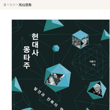
>
>
홈
도서
역사/문화