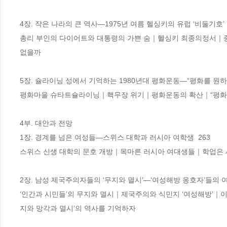
4장. 작은 나라의 큰 역사―1975년 여름 헬싱키의 유럽 ‘비둘기호’  2
총리 부인의 다이어트와 대통령의 가쁜 숨｜헬싱키 최종의정서｜중
없을까

5장. 슐라이닝 성에서 기억하는 1980년대 평화운동―“평화를 원하면 
평화마을 슈타트슐라이닝｜핵무장 위기｜평화운동의 확산｜“평화를
4부. 대안과 전망

1장. 경계를 넘은 여성들―스위스 대학과 러시아 여학생  263 

스위스 신생 대학의 문호 개방｜목마른 러시아 여대생들｜학업은 
2장. 남성 제국주의자들의 ‘무지와 멸시’―‘여성해방 옹호자’들의 여성
‘인간과 시민들’의 무지와 멸시｜제국주의와 식민지 ‘여성해방’｜
지와 망각과 멸시’의 역사를 기억하자
