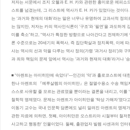
저자는 서문에서 조지 오웰과 E. H. 카와 관련한 흥미로운 에피소
스트를 넘겼는데, 그 리스트에 역사가 E. H. 카가 있었다는 것이
는 ‘과거와 현재의 대화’라는 말은 너무나 유명하여 교과서적 정의
는 않지만, 저자는 카의 역사인식론이 ‘구조’와 ‘필연’을 과도하게
미를 축소”하고, “역사가 특정한 방향으로 나아간다고 전제하기에 
론 수준으로는 20세기의 폭력사, 즉 집단학살과 정치폭력, 이에 따르는 역
사는 역사의 선과 악을 다루는 역사 정의(가령 ‘과거사 정리’)와 
과 죄와 책임의 문제 앞에서 역사는 ‘과거와 현재의 대화’라거나 ‘
■ “아렌트는 아이히만에 속았다”―인간의 ‘악’과 홀로코스트에 대한 
한나 아렌트의 『예루살렘의 아이히만』은 절멸수용소 수송 책임자 
스스로 사유할 줄 모르는 관료였을 뿐이라는 결론을 내리고, 이를 ‘
철학적 명제였다. 문제는 아렌트가 아이히만을 ‘탁상 가해자’였다고 
이동기 교수는 국내 인문학 담론에도 널리 알려진 아렌트의 명제가 
관한 자료에 의하면, 첫째, 아이히만은 오스트리아 시절부터 철저
사고하고 행동한’ 인물이었다. 둘째, 출판업자 빌렘 사센과의 인터