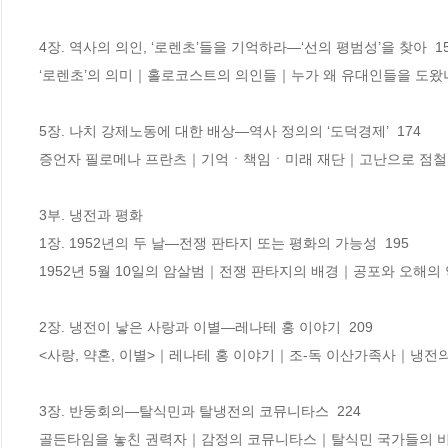
4장. 역사의 의인, ‘로렌초’들을 기억하라―‘선의 평범성’을 찾아  154
‘로렌초’의 의미｜홀로코스트의 의인들｜누가 왜 유대인들을 도왔
5장. 나치 강제노동에 대한 배상―역사 정의의 ‘도덕경제’  174 

증언자 필로메나 프란츠｜기억ㆍ책임ㆍ미래 재단｜고난으로 점철된 
3부. 냉전과 평화

1장. 1952년의 두 날―전쟁 판타지 또는 평화의 가능성  195 

1952년 5월 10일의 암살범｜전쟁 판타지의 배경｜공포와 오해의 
2장. 냉전이 낳은 사랑과 이별―레나테 홍 이야기  209 

<사랑, 약혼, 이별>｜레나테 홍 이야기｜조-독 이산가족사｜냉전의
3장. 반둥회의―탈식민과 탈냉전의 코뮤니타스  224 

골든타임을 놓친 권력자｜감정의 코뮤니타스｜탈식민 국가들의 비