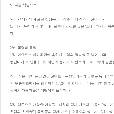
또 다른 혁명으로

5장. 21세기의 새로운 전쟁―테러리즘과 ‘테러와의 전쟁’  92 

또 다시 ‘폭력의 세기’｜테러로부터 안전한 곳은 없다｜역사의 복
다

2부. 폭력과 책임

1장. 아렌트는 아이히만에 속았다―‘악의 평범성’을 넘어  109 

동갑내기 두 인물｜아이히만의 정체와 아렌트의 오해｜악의 평범성
2장. ‘작은 나치’는 살인을 선택했다―절멸기구의 일부는 유죄  121 
“아우슈비츠에서는 협력하지 말았어야 합니다”｜‘작은 나치’를 
폭력의 가해자들은 어떻게 만들어지나

3장. 생존으로 저항한 여성들―나치의 강제 매춘과 수용소 ‘성노예’  1
유럽의 ‘위안부’｜독일군과 강제 매춘｜수용소의 성노예｜‘자발성’ 