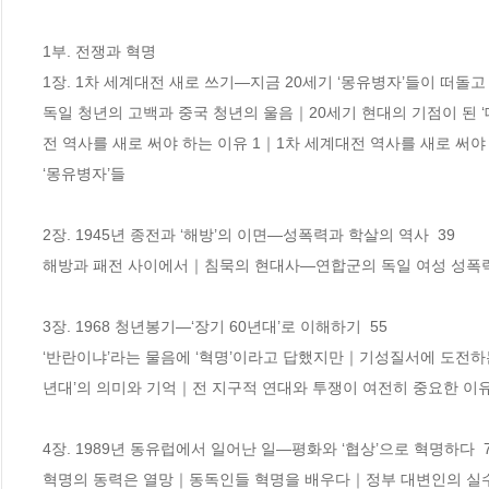
1부. 전쟁과 혁명

1장. 1차 세계대전 새로 쓰기―지금 20세기 ‘몽유병자’들이 떠돌고 있다
독일 청년의 고백과 중국 청년의 울음｜20세기 현대의 기점이 된 
전 역사를 새로 써야 하는 이유 1｜1차 세계대전 역사를 새로 써야
‘몽유병자’들

2장. 1945년 종전과 ‘해방’의 이면―성폭력과 학살의 역사  39

해방과 패전 사이에서｜침묵의 현대사―연합군의 독일 여성 성폭력
3장. 1968 청년봉기―‘장기 60년대’로 이해하기  55 

‘반란이냐’라는 물음에 ‘혁명’이라고 답했지만｜기성질서에 도전하는
년대’의 의미와 기억｜전 지구적 연대와 투쟁이 여전히 중요한 이유
4장. 1989년 동유럽에서 일어난 일―평화와 ‘협상’으로 혁명하다  77
혁명의 동력은 열망｜동독인들 혁명을 배우다｜정부 대변인의 실수