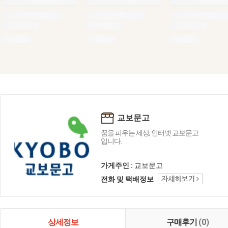
교보문고
꿈을 피우는 세상, 인터넷 교보문고
입니다.
가게주인 :
교보문고
전화 및 택배정보
상세정보
구매후기
(0)