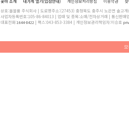
꽃마 소개
내가게 열기(입점안내)
개인정보처리방침
이용약관
찾
상호:올블룸 주식회사 | 도로명주소:(27453) 충청북도 충주시 노은면 솔고개로 
사업자등록번호:105-86-84013 | 업태 및 종목:소매/전자상거래 | 통신판매
대표전화:
| 팩스:043-853-3384 | 개인정보관리책임자:이승호
1644-8422
pr
모