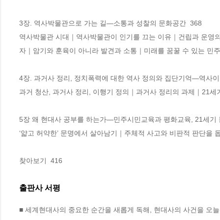
3장. 역사박물관으로 가는 길―소통과 성찰의 문화공간  368 

역사박물관 시대｜역사박물관이 인기를 끄는 이유｜건립과 운영의
자｜암기와 훈육이 아니라 발견과 소통｜미래를 꿈꿀 수 있는 민
4장. 과거사 정리, 정치폭력에 대한 역사 정의와 집단기억―역사이론의
과거 청산, 과거사 정리, 이행기 정의｜과거사 정리의 과제｜21세기
5장 왜 현대사 공부를 하는가―민주시민교육과 평화교육, 21세기 문명
‘얇고 허약한’ 문명에서 살아남기｜주체적 사고와 비판적 판단을 돕
찾아보기  416
출판사 서평
■ 세계현대사의 중요한 순간을 새롭게 독해, 현대사의 사건을 오늘