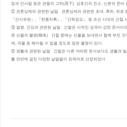
칭과 인사말 등은 관품의 고하(高下), 상호간의 친소, 신분의 존비
② 관혼상제와 관련한 낱말   관혼상제와 관련된 초대, 축하, 위로
『간식유편』, 『한훤차록』, 『간독정요』 등 조선 시대의 간찰 서
③ 질병, 건강과 관련된 낱말   간찰은 사적인 성격이 강한 문서이
④ 선물의 물명(物名)   간찰 중에는 선물을 보내면서 함께 부친 
재, 곡물 등 헤아릴 수 없을 정도로 많은 물명이 있다. 

⑤ 생활과 관련된 낱말   간찰은 다른 어떠한 문서보다도 생활과 밀접
활 전반에 걸친 다양한 낱말들이 표제어로 선정되었다.