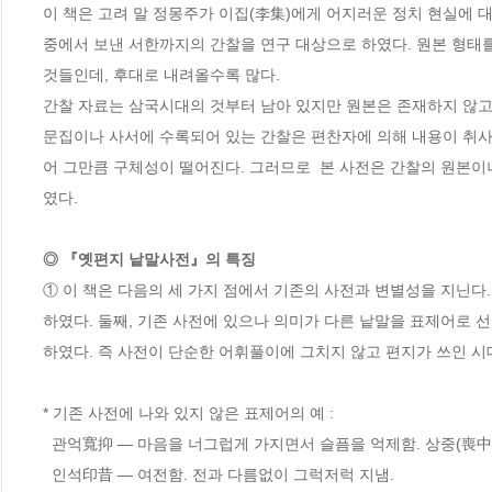
이 책은 고려 말 정몽주가 이집(李集)에게 어지러운 정치 현실에
중에서 보낸 서한까지의 간찰을 연구 대상으로 하였다. 원본 형태를 
것들인데, 후대로 내려올수록 많다.

간찰 자료는 삼국시대의 것부터 남아 있지만 원본은 존재하지 않고 
문집이나 사서에 수록되어 있는 간찰은 편찬자에 의해 내용이 취사
어 그만큼 구체성이 떨어진다. 그러므로  본 사전은 간찰의 원본이나
◎ 『옛편지 낱말사전』의 특징
① 이 책은 다음의 세 가지 점에서 기존의 사전과 변별성을 지닌다.
하였다. 둘째, 기존 사전에 있으나 의미가 다른 낱말을 표제어로 선
하였다. 즉 사전이 단순한 어휘풀이에 그치지 않고 편지가 쓰인 시
* 기존 사전에 나와 있지 않은 표제어의 예 :

  관억寬抑 ― 마음을 너그럽게 가지면서 슬픔을 억제함. 상중(喪中)에 있는 사람을 위로하는 말. 

  인석印昔 ― 여전함. 전과 다름없이 그럭저럭 지냄.
