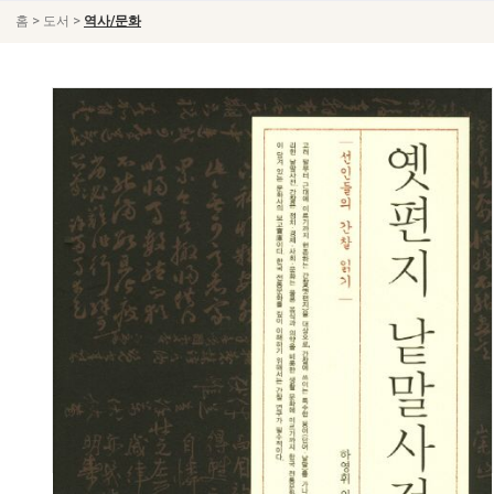
>
>
홈
도서
역사/문화