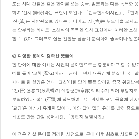
조선 시대 간찰은 같은 한자를 쓰는 중국, 일본과는 다른 독특한 용
하여 ‘전시’(篆侍)라는 표현이 보인다. 『한국한자어사전』, 『한어
‘전’(篆)은 지방관으로 있다는 의미이고 ‘시’(侍)는 부모님을 모
는 안부라는 의미로, 조선식의 독특한 인사 표현이다. 이러한 조선
◎ 다양한 용례와 정확한 뜻풀이
한 단어에 대한 이해는 사전적 풀이만으로는 충분하다고 할 수 없다. 
예를 들어 ‘교침’(喬沈)이라는 단어는 편지가 중간에 분실된다는 말
제대로 된 설명은 없다. ‘교침’이란 말의 뜻을 알려면 중국 위진남북
“진(晉) 은홍교(殷洪喬)가 예장군(預章郡)의 태수가 되어 부임지로
부탁하였다. 석두(石頭)에 당도하여 그는 편지를 모두 물속에 던지면서 
‘교침’은 여기서 유래된 말이다. 이와 같이 말의 유래를 밝혀 줌으
최초로 만든 간찰 용어사전, 『옛편지 낱말사전』

이 책은 간찰 용어를 정리한 사전으로, 근대 이후 최초로 시도된 전