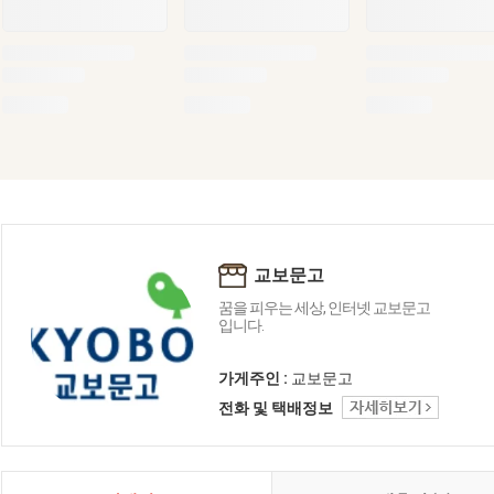
교보문고
꿈을 피우는 세상, 인터넷 교보문고
입니다.
가게주인 :
교보문고
전화 및 택배정보