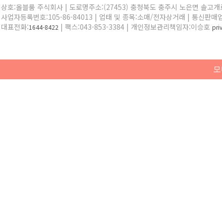
상호:올블룸 주식회사 | 도로명주소:(27453) 충청북도 충주시 노은면 솔고개로 
사업자등록번호:105-86-84013 | 업태 및 종목:소매/전자상거래 | 통신판매
대표전화:
| 팩스:043-853-3384 | 개인정보관리책임자:이승호
1644-8422
pr
모