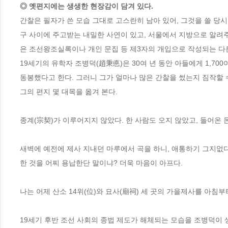
◎ 옛편지에는 생생한 현장감이 담겨 있다.
간찰은 필자가 쓴 모습 그대로 고스란히 남아 있어, 그것을 쓸 당시
구 사이에 주고받는 내밀한 사연이 있고, 서울에서 지방으로 알려주
은 조선왕조실록이나 개인 문집 등 제3자의 개입으로 작성되는 다른
19세기의 유학자 조병덕(趙秉悳)은 30여 년 동안 아들에게 1,70
동봉했다고 한다. 그러니 그가 얼마나 많은 간찰을 썼는지 짐작할 수
그의 편지 몇 대목을 옮겨 본다.

종계(宗契)가 이루어지지 않았다. 한 사람도 오지 않았고, 들어온 돈
새벽에 예전에 제사 지내던 마루에서 곡을 하니, 애통하기 그지없다
한 것을 어찌 용납한단 말이냐? 더욱 마음이 아프다.

나는 어제 산소 14위(位)와 묘사(廟祠) 세 곳의 가을제사를 아침부
19세기 후반 조선 사회의 종법 제도가 해체되는 모습을 조병덕이 생