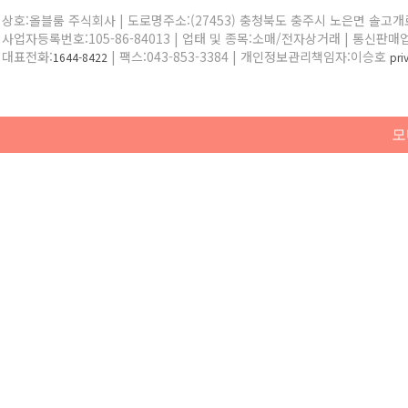
상호:올블룸 주식회사 | 도로명주소:(27453) 충청북도 충주시 노은면 솔고개로 
사업자등록번호:105-86-84013 | 업태 및 종목:소매/전자상거래 | 통신판매
대표전화:
| 팩스:043-853-3384 | 개인정보관리책임자:이승호
1644-8422
pr
모