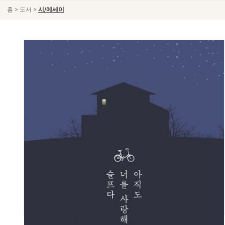
>
>
홈
도서
시/에세이