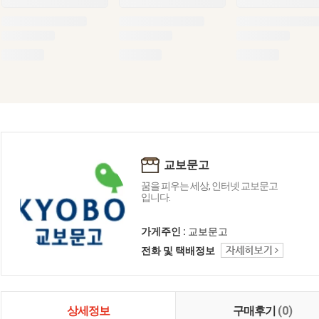
교보문고
꿈을 피우는 세상, 인터넷 교보문고
입니다.
가게주인 :
교보문고
전화 및 택배정보
상세정보
구매후기
(0)