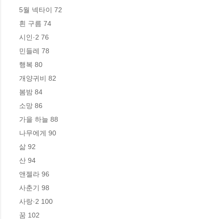
5월 넥타이 72

흰 구름 74

시인·2 76 

민들레 78

행복 80

개양귀비 82 

봄밤 84 

소망 86 

가을 하늘 88

나무에게 90

삶 92 

산 94 

앤젤라 96 

사춘기 98

사랑·2 100 

꿈 102 
