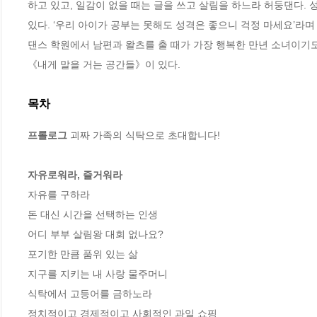
하고 있고, 일감이 없을 때는 글을 쓰고 살림을 하느라 허둥댄다. 성
있다. ‘우리 아이가 공부는 못해도 성격은 좋으니 걱정 마세요’라
댄스 학원에서 남편과 왈츠를 출 때가 가장 행복한 만년 소녀이기도
《내게 말을 거는 공간들》이 있다.
목차
프롤로그
 괴짜 가족의 식탁으로 초대합니다!

자유로워라, 즐거워라
자유를 구하라

돈 대신 시간을 선택하는 인생

어디 부부 살림왕 대회 없나요?

포기한 만큼 품위 있는 삶

지구를 지키는 내 사랑 물주머니

식탁에서 고등어를 금하노라

정치적이고 경제적이고 사회적인 과일 쇼핑
