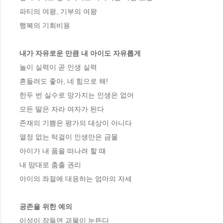
파티의 여왕, 기부의 여왕

행복의 기회비용

내가 자유로운 만큼 내 아이도 자유롭게
놀이 실력이 곧 인생 실력

흔들려도 좋아, 네 힘으로 해!

한두 번 실수로 망가지는 인생은 없어

모든 딸은 자라 여자가 된다

존재의 기쁨은 평가의 대상이 아니다

열정 없는 턱걸이 인생만은 금물

아이가 내 품을 떠나려 할 때

내 맘대로 춤출 권리

아이의 좌절에 대응하는 엄마의 자세

공존을 위한 예의
이성이 잠들면 괴물이 눈뜬다
