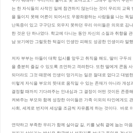
누가 뭐래나? 우리끼리 물어도 못 보냐고오? 그래두 명색이 부
는 한 자식들의 사적인 일에 참견하지 않는다는 것이 우리의 교육
을 들이지 못해 어른이 되어서도 우왕좌왕하는 사람들을 나는 독일
난독증이 있고 구구단도 외우지 못하던 우리 아이들은 의외로 김나
한 것은 단 하나였다. 학교에 다니는 동안 자신의 소질과 취향을 
남 보기에만 그럴듯한 턱걸이 인생만 피해도 성공한 인생이라 말했다. -
저자 부부는 아들이 대학 입시를 앞두고 취직을 해도, 딸이 구두쇠 
을 충분히 즐길 수 있도록 조언하고 격려한다. 또한 딸에게 콘돔 사
되더라도 그것 때문에 인생이 망가지는 일은 절대로 없다고 대범한 
이렇게 자식을 부모의 뜻대로 움직일 수 있는 존재가 아니라 개성
결정할 때까지 기다려주는 인내심과 그 결정이 어떤 것이든 존중해
켜봐주는 부모와 함께 성장한 아이들은 가족 이외의 타인에게도 관용
사회, 세계로 번지며 세상을 조금씩 자유롭게 하는 것이다.  바로 이 
연약하고 부족한 우리가 함께 살아갈 길, 키를 낮춰 곁에 눕는 마음  