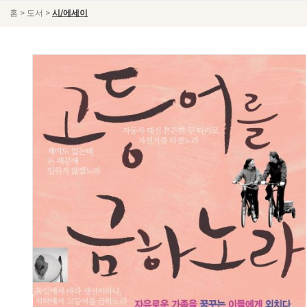
>
>
홈
도서
시/에세이