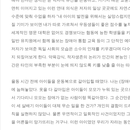
해야 한다는 생각은 곧 역사적 유산을 존중하고, 거기서 배운 교
면히 이어지고 있는 이런 연대 의식은 저자의 일상 곳곳에도 자연
수준에 맞춰 수업을 하자 “내 아이의 발전을 위해서는 실망스럽지만
질 기미가 보이면 내가 따로 가르쳐서 우등생들이 좋은 점수를 놓치
세계적인 명문 대학은 없어도 경쟁보다는 협동에 능한 학생들을 키
일반 유치원에서 함께 돌보는 장애아 통합 교육 등이 그 단적인 예다.
저자가 보여준 독일 사회의 모습은 소수의 인재를 키우겠다며 다수
지 되짚어보게 한다. 약육강식, 적자생존의 논리가 인간의 본능인 
간은 타인의 부족한 부분이 눈에 띄지 않도록 키를 낮출 줄 아는 따
율동 시간 전에 아이들을 운동복으로 갈아입힐 때였다. 나는 (장애
에 눕혀놓았다. 옷을 다 갈아입은 아이들이 모모가 누워 있는 곳으
서 기다리니 모모는 장애가 없는 사람이랑 똑같아졌다. 그 순간만큼
이 세 살배기 아이들이 대체 무슨 일을 한 건가? 개인의 결함이 
칙을 실현하지 않았나. 물론 우연적이고 일회적인 사건이었지만 그
을 어른들이 망가뜨리는 거구나. 이런 아이였던 우리가 자라는 동안 