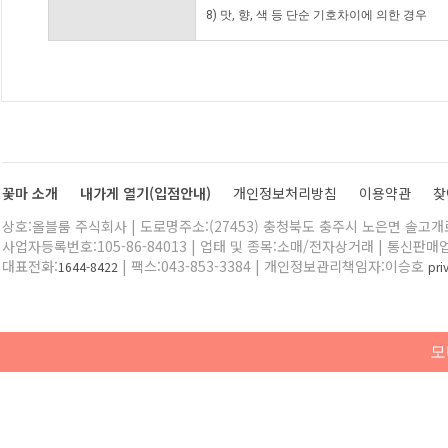
8) 맛, 향, 색 등 단순 기호차이에 의한 경우
꽃마 소개
내가게 열기(입점안내)
개인정보처리방침
이용약관
찾
상호:올블룸 주식회사 | 도로명주소:(27453) 충청북도 충주시 노은면 솔고개로 
사업자등록번호:105-86-84013 | 업태 및 종목:소매/전자상거래 | 통신판매
대표전화:
| 팩스:043-853-3384 | 개인정보관리책임자:이승호
1644-8422
pr
모